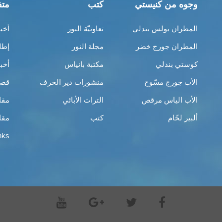
وجوه من كنيستي
كتب
متف
المطران بولس بندلي
تعاونيّة النور
أخب
المطران جورج خضر
مجلة النور
إطل
كوستي بندلي
مكتبة بانياس
أخب
الأب جورج مسّوح
منشورات دير الحرف
قصص
الأب الياس مرقص
التراث الأبائي
مقا
ألبير لحّام
كتب
مقا
nks