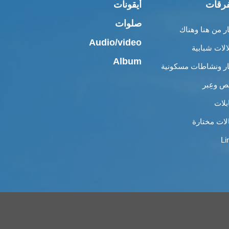
رقات
أيقونات
صلوات
ار من هنا وهناك
Audio/video
الات شبابية
Album
ار ونشاطات مسكونية
 وعِبر
بلات
لات مختارة
Li