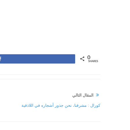
0
Share
SHARES
المقال التالي
كورال : مشرقنا، نحن جذور أشجاره في اللاذقية