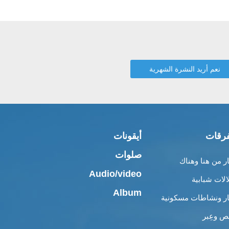
رقات
أيقونات
صلوات
ار من هنا وهناك
Audio/video
الات شبابية
Album
ار ونشاطات مسكونية
 وعِبر