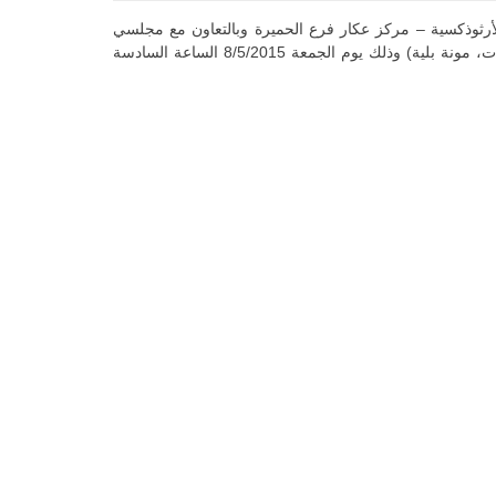
أرثوذكسية – مركز عكار فرع الحميرة وبالتعاون مع مجلسي
الرعية والبلدية،بدعوتكم لحضور إفتتاح معرض القديس جاورجيوس السنوي الذي يقام على ساحات الدير الأثري (كتب، أشغال يدوية، أيقونات، مونة بلية) وذلك يوم الجمعة 8/5/2015 الساعة السادسة