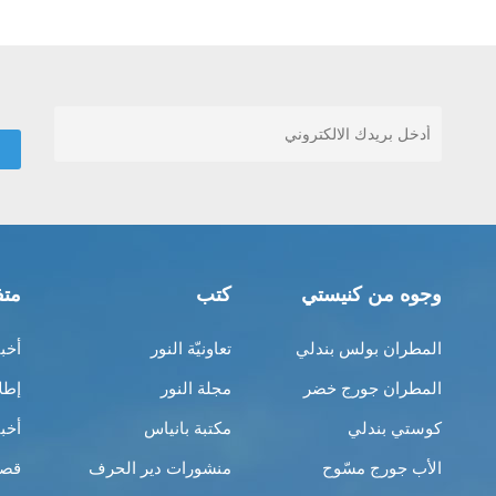
وجوه من كنيستي
كتب
متف
المطران بولس بندلي
تعاونيّة النور
أخب
المطران جورج خضر
مجلة النور
إطل
كوستي بندلي
مكتبة بانياس
أخب
الأب جورج مسّوح
منشورات دير الحرف
قصص