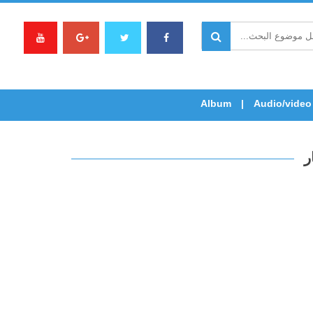
Album
Audio/video
ر