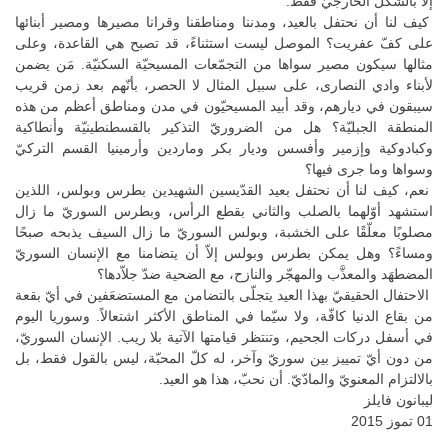
إلاّ بالشكل الخارجيّ فقط.
كيف لنا أن نحتفل بالعيد، ومدننا ومناطقنا وقرانا مصيرها ومصير أبنائها
على كفّ عفريت؟ الموصل ليست استثناءً، قد تصبح هي القاعدة، وعلى
مثالها سيكون مصير سواها من التجمّعات المسيحيّة السكنيّة. مَن يضمن
لأبناء وادي النصارى، على سبيل المثال لا الحصر، بأنّهم بعد زمن قريب
سيبقون في ديارهم، وقد أبيد المسيحيّون في مدن ومناطق أعظم من هذه
المنطقة الجبليّة؟ هل من الضروريّ التذكير بالقسطنطينيّة وأنطاكية
وكبادوكية وإزمير وأفسس وديار بكر وماردين وأرمينيا القسم التركيّ
وسواها وما جرى فيها؟
نعم، كيف لنا أن نحتفل بعيد القدّيسين الشهيدين بطرس وبولس، اللذين
استشهد أوّلهما بالصلب والثاني بقطع الرأس، وبطرس السوريّ ما زال
مصلوبًا معلّقًا على الخشبة، وبولس السوريّ ما زال السيف يذبحه صبحًا
ومساءً؟ وهل يمكن بطرس وبولس إلاّ أن يتضامنا مع الإنسان السوريّ
المضطهَد والمعذَّب والمهجّر والنازح، مع الضحية ضدّ جلاّدها؟
الاحتفال الحقيقيّ بهذا العيد يتجلّى بالتضامن مع المستضعَفين في أيّ بقعة
من بقاع الدنيا كافّة، ولا سيّما في المناطق الأكثر اشتعالاً. وسوريا اليوم
في أسفل دركات الجحيم، وتنتظر قيامتها الآتية بلا ريب. الإنسان السوريّ،
من دون أيّ تمييز بين سوريّ وآخر، له كلّ المحبّة، ليس بالقول فقط، بل
بالالتزام المعنويّ والمادّيّ. أن نحبّ، هذا هو العيد.
ليبانون فايلز
01 تموز 2015