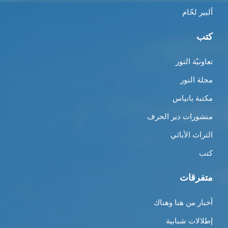
ألبير لحّام
كتب
تعاونيّة النور
مجلة النور
مكتبة بانياس
منشورات دير الحرف
التراث الأبائي
كتب
متفرقات
أخبار من هنا وهناك
إطلالات شبابية