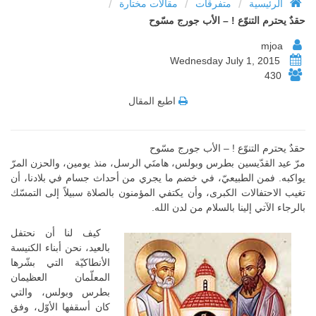
/
/
/
الرئيسية
متفرقات
مقالات مختارة
حقدٌ يحترم التنوّع ! – الأب جورج مسّوح
mjoa
Wednesday July 1, 2015
430
اطبع المقال
حقدٌ يحترم التنوّع ! – الأب جورج مسّوح
مرّ عيد القدّيسين بطرس وبولس، هامتَي الرسل، منذ يومين، والحزن المرّ
يواكبه. فمن الطبيعيّ، في خضم ما يجري من أحداث جسام في بلادنا، أن
تغيب الاحتفالات الكبرى، وأن يكتفي المؤمنون بالصلاة سبيلاً إلى التمسّك
بالرجاء الآتي إلينا بالسلام من لدن الله.
كيف لنا أن نحتفل
بالعيد، نحن أبناء الكنيسة
الأنطاكيّة التي بشّرها
المعلّمان العظيمان
بطرس وبولس، والتي
كان أسقفها الأوّل، وفق