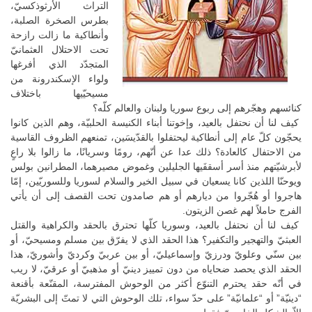
التراث الأرثوذكسيّ،
بطرس الصخرة الصلبة،
وأنطاكية ما زالت رازحة
تحت الاحتلال العثمانيّ
المتجدّد الذي أفرغها
ولواء الإسكندرونة من
مسيحيّيها باختلاف
كنائسهم وهجّرهم إلى ربوع سوريا ولبنان والعالم كلّه؟
كيف لنا أن نحتفل بالعيد، وإخوتنا أبناء الكنيسة الحلبيّة، وهم الذين كانوا
يحجّون كلّ عام إلى أنطاكية ليحتفلوا بالقدّيسَين، تمنعهم الظروف القاسية
من الاحتفال كالعادة؟ ذلك عدا عن أنّهم، رومًا وسريانًا، ما زالوا بلا راعٍ
لأبرشيّتهم منذ أسر أسقفَيها الجليلين وغموض مصيرهما، المطرانين بولس
ويوحنّا اللذين كانا يسعيان في سبيل الخير والسلام لسوريا وللسوريّين، إمّا
هاجروا أو هُجّروا من ديارهم أو هم صامدون تحت القصف إلى أن يأتي
الفرج حاملاً لهم غصن الزيتون.
كيف لنا أن نحتفل بالعيد، وسوريا كلّها تحترق بالحقد والكراهية والقتل
العبثيّ والتهجير والتكفير؟ هذا الحقد الذي لا يفرّق بين مسلم ومسيحيّ، أو
بين سنّي وعلويّ ودرزيّ وإسماعيليّ، أو بين عربيّ وكرديّ وأشوريّ، هذا
الحقد الذي يحصد ضحاياه من دون تمييز دينيّ أو مذهبيّ أو عرقيّ، لا ريب
في أنّه حقد يحترم التنوّع أكثر من الوحوش المفترسة، المقنّعة بأقنعة
“دينيّة” أو “علمانيّة” على حدّ سواء، تلك الوحوش التي لا تمتّ إلى البشريّة