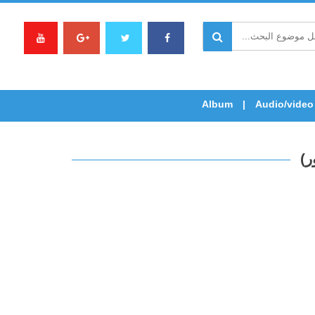
Album
Audio/video
ر)