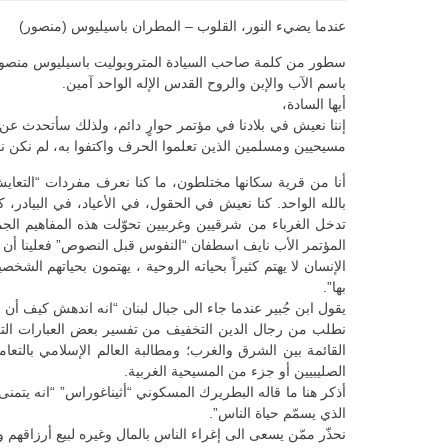
عندما يضيء النور، القلوب – المطران باسيليوس (منصور)
سطور من كلمة صاحب السيادة المتروبوليت باسيليوس منصور في مؤت
باسم الآب والإبن والروح القدس الإله الواحد آمين.
أيها السادة،
إننا نعيش في بلادنا في مؤتمر حوارٍ دائم، ولذلك سأتحدث ع
مسيحيين ومسلمين الذين تعلموا الحرف واكتفوا به، لم نكن ن
أنا من قرية سكانها مختلطون، ما كنا نعرف مفردات “التعايش”
بالله الواحد. كنا نعيش في الحقول، في الأعياد، في البيادر
تدخل الغرباء من شرقيين وغربيين تحوّلت هذه المفاهيم الجم
المؤتمر الأب نايف اسطفان “النفوس قبل النصوص” فعلينا أن ن
الإنسان لا يهتم كثيراً بحياته الروحية ، يهتمون بحياتهم الشخ
بها”.
يقول ابن جُبير عندما جاء الى جبال لبنان “انه اندهش كيف أن ا
نطلب من رجال الدين التخفيف من تفسير بعض العبارات ال
القائمة بين الشرق والغرب؛ ومطالبة العالم الإسلامي بال
الصليبيين أو جزء من المسيحية الغربية.
أذكر هنا ما قاله البطريرك المسكوني “أثيناغوراس” “انه يتمن
الذي يسمّم حياة الناس”.
نحذّر ممّن يسعى الى إغراء الناس بالمال وغيره لبيع أرزاقهم