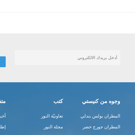
وجوه من كنيستي
كتب
متف
المطران بولس بندلي
تعاونيّة النور
أخب
المطران جورج خضر
مجلة النور
إطل