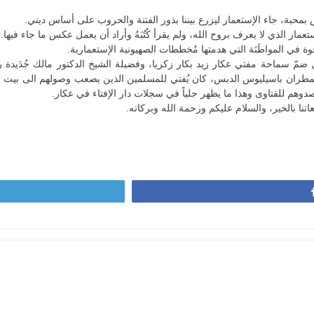
بمحبة، جاء الإستعمار ليزرع بيننا بذور الفتنة والحروب على أساس ديني.
إستعمار الذي لا يعرف بروح الله، ولم يقرأ كُتُبَهُ وأراد أن يعمل عكس ما جاء فيها.
 في المواطَنَة التي هدمتها مُخططات الصهيونية الإستعمارية.
 سماحة مفتي عكار زيد بكار زكريا، وفضيلة الشيخ الدكتور مالك جُدَيدة ر
طران باسيليوس الدبس، كان يُفتي للمسلمين الذين يصعب وصولهم الى بيت الحاج
دوهم للفتاوى وهذا ما يظهر جلياً في سجلات دار الإفتاء في عكار.
ا بالخير، والسلام عليكم ورحمة الله وبركاته.