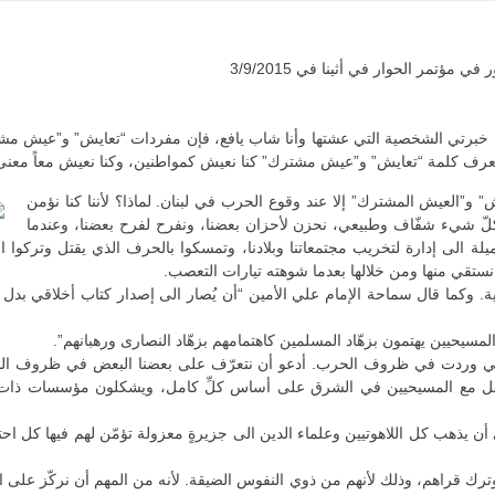
مر الحوار في أثينا في 3/9/2015
ن خبرتي الشخصية التي عشتها وأنا شاب يافع، فإن مفردات “تعايش” و”عيش مشت
عرف كلمة “تعايش” و”عيش مشترك” كنا نعيش كمواطنين، وكنا نعيش معاً معنى ال
 و”العيش المشترك” إلا عند وقوع الحرب في لبنان. لماذا؟ لأننا كنا نؤمن
، كلّ شيء شفّاف وطبيعي، نحزن لأحزان بعضنا، ونفرح لفرح بعضنا، وعندما
يلة الى إدارة لتخريب مجتمعاتنا وبلادنا، وتمسكوا بالحرف الذي يقتل وتركوا
ستقي منها ومن خلالها بعدما شوهته تيارات التعصب.
صية. وكما قال سماحة الإمام علي الأمين “أن يُصار الى إصدار كتاب أخلاقي بدل ال
لمسيحيين يهتمون بزهّاد المسلمين كاهتمامهم بزهّاد النصارى ورهبانهم”.
تي وردت في ظروف الحرب. أدعو أن نتعرّف على بعضنا البعض في ظروف السل
تعامل مع المسيحيين في الشرق على أساس كلِّ كامل، ويشكلون مؤسسات ذات إر
ى أن يذهب كل اللاهوتيين وعلماء الدين الى جزيرةٍ معزولة تؤمّن لهم فيها كل 
 وترك قراهم، وذلك لأنهم من ذوي النفوس الضيقة. لأنه من المهم أن نركّز على ا