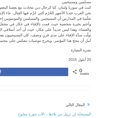
مسلمين ومسيحيين.
كنت في سوريا ولبنان، كنا كرجال دين نتحادث مع بعضنا البعض 
نحن العرب عندنا الأشهر الحُرُم التي حُرِّم فيها القتال، جاء ال
تعلّمنا في المدارس أن المسيحيين والمسلمين والموسويين إخوة
وأختم بخبرة شخصية حيث قمت بالإفتاء في عكار في محفل ضمّ
والعشاء، وهذا ليس جديداً على عكار، حيث أن أحد أسلافي الم
تولّت سدَّة الإفتاء على مدى قرنٍ ونصف، كان المسيحييون يقص
آمل أن ينجح هذا المؤتمر، ويخرج بتوصيات تنعكس على مجتمعاتن
نشرة البشارة
20 أيلول 2015
0
Share
SHARES
المقال التالي
المسيحيّة لن تزول من بلادها – الأب جورج مسّوح