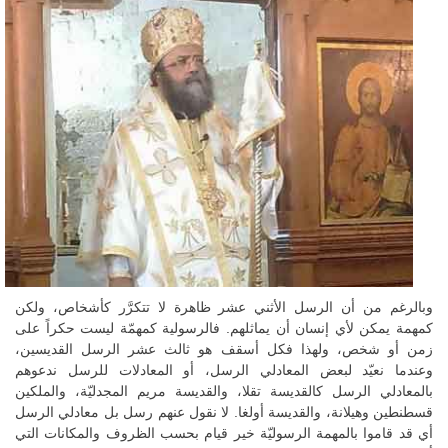
وبالرغم من أن الرسل الأثني عشر ظاهرة لا تتكرَّر كأشخاص، ولكن
كمهمة يمكن لأي إنسان أن يماثلهم. فالرسولية كمهمّة ليست حكراً على
زمن أو شخص، ولهذا فكل أسقف هو ثالث عشر الرسل القديسين،
وعندما نعيّد لبعض المعادلي الرسل، أو المعادلات للرسل ندعوهم
بالمعادلي الرسل كالقديسة تقلا، والقديسة مريم المجدليّة، والملكين
قسطنطين وهيلانة، والقديسة أولغا. لا نقول عنهم رسل بل معادلي الرسل
أي قد قاموا بالمهمة الرسوليّة خير قيام بحسب الظروف والمكانات التي