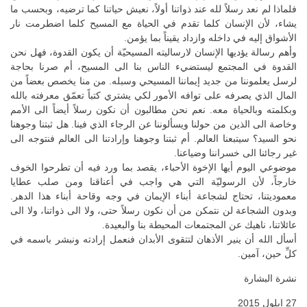
فلماذا لم نعد رسلاً لله عند ذواتنا أولاً، نعيش حياتنا كما ترضيه، وبحسب ما
يشاء، لأن الإنسان كلما تقدم في الحياة مع المسيح كلما اضطرمت نار
الأشواق إليه في داخله وازداد يقيناً بما يؤمن.
وأهم رسالة يؤديها الإنسان لارساليته المسيحيّة أن يكون القدوة، فهل نحن
القدوة في المجتمع ليستضيء الناس بنا الى المسيح، أم صرنا بحاجة
لرسل يعلموننا من جديد إيماننا المسيحي وسبله. من منا يخصص بعضاً من
المال الذي يصرفه على توافه الأمور لكي يشتري كتباً تعمّق معرفته بالله
وبكلمته وبالحياة معه. نعم نحن مطالبون أن نكون رسلاً أيضاً الى الأمم
وخاصة الى الذين من حولنا ويسألوننا عن الرجاء الذي فينا. هل ثبتنا وجوهنا
نحو السيد؟ سيتبعنا العالم. أم ثبتنا وجوهنا وإرادتنا الى العالم فنتوجه الى
غير رجائنا الى خسراننا وضياعنا.
موضوعي اليوم أيها الإخوة الأحباء، يقصد بما ورد فيه أن تطرحوا الخوف
خارجاً، لأن الرسوليّة التي هي واجب في أعناقنا ومن صلب عطايا
معموديتنا، تحتاج لشجاعة أبناء الإيمان في وجه وقاحة أبناء هذا الدهر.
وبدون الشجاعة لن نتمكن من أن نكون رسلاً حتى، ولا الى ذواتنا، ولا الى
عائلاتنا، ناهيك عن المجتمعات المحيطة بنا والبعيدة.
أسأل الله أن ينير الأذهان لتتقوى الأبدان فنعمل إرادته ونبشر باسمه في
كلِّ حين، آمين.
نشرة البشارة
27 ايلول 2015