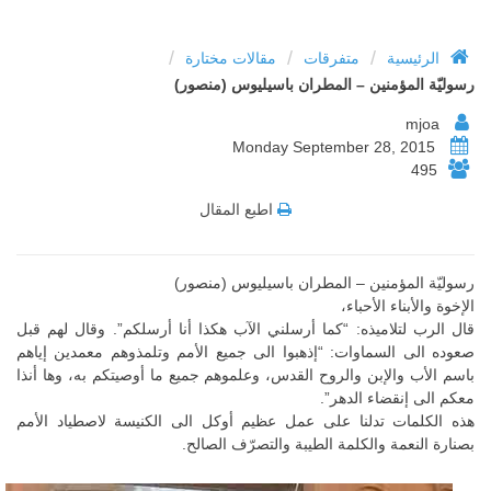
/
/
/
الرئيسية
متفرقات
مقالات مختارة
رسوليّة المؤمنين – المطران باسيليوس (منصور)
mjoa
Monday September 28, 2015
495
اطبع المقال
رسوليّة المؤمنين – المطران باسيليوس (منصور)
الإخوة والأبناء الأحباء،
قال الرب لتلاميذه: “كما أرسلني الآب هكذا أنا أرسلكم”. وقال لهم قبل
صعوده الى السماوات: “إذهبوا الى جميع الأمم وتلمذوهم معمدين إياهم
باسم الأب والإبن والروح القدس، وعلموهم جميع ما أوصيتكم به، وها أنذا
معكم الى إنقضاء الدهر”.
هذه الكلمات تدلنا على عمل عظيم أوكل الى الكنيسة لاصطياد الأمم
بصنارة النعمة والكلمة الطيبة والتصرّف الصالح.