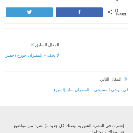
0
Tweet
Share
SHARES
المقال السابق
لا تخف – المطران جورج (خضر)
المقال التالي
في الوحي المسيحي – المطران سابا (اسبر)
إشترك في النشرة الشهرية ليصلك كل جديد تمّ نشره من مواضيع
في مجالات مختلفة