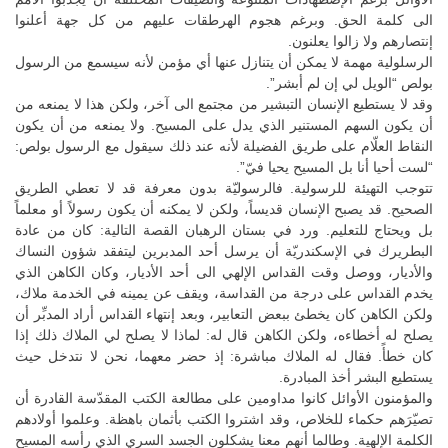
الى كلمة الحق. وبرغم هجوم الهرطقات عليهم من كل جهة أعلنوا
إنتصارهم ولا زالوا يعلنون.
الرسلولية مهمة لا يمكن أن يتنازل عنها أي مؤمن لأنه سيسمع من الرسول
بولص “الويل لي إن لم أبشر”.
وقد لا يستطيع الإنسان التبشير من مجتمع الى آخر، ولكن هذا لا يمنعه من
أن يكون السهم المستنير الذي يدل على المسيح. ولا يمنعه من أن يكون
النقاط العلّام على طريق الفضيلة لأنه عند ذلك سيقول مع الرسول بولص:
“لست أحيا أنا بل المسيح يحيا فيّ”.
تتوجب التهيئة للرسولية. فالرسوليّة بدون معرفة قد لا تعطي الطريق
الصحيح. قد يصبح الإنسان قديساً، ولكن لا يمكنه أن يكون رسولاً أو معلماً
بل ويحتاج للتعليم. ورد في بستان الرهبان القصة التالية: كان من عادة
البطريرك في الإسكندريّة أن يرسل أحد المدبرين ليتفقد شؤون النساك
والأديار، ووصل وقت القداس الإلهي الى أحد الأديار، وكان الكاهن الذي
يخدم القداس على درجة من القداسة، ويقف عن يمينه في الخدمة ملاك،
ولكن الكاهن كان يخطئ ببعض التعابير، وبعد إنتهاء القداس أراد المدبِّر أن
يصلح له أخطاءه، ولكن الكاهن قال له: لماذا لا يصلح لي الملاك ذلك إذا
كان خطأً. فقال له الملاك مباشرة: إذ حضر معهما، نحن لا نتدخل حيث
يستطيع البشر أخذ المبادرة.
والمؤمنون الأوائل كانوا مداومين على مطالعة الكتب المقدّسة القادرة أن
تصيّرَهم حكماء للخلاص، وقد اشتروا الكتب بأثمان باهظة. وعلموا أولادهم
الكلمة الإلهية. وطالما أنهم معنا يشكلون الجسد السري الذي رأسه المسيح