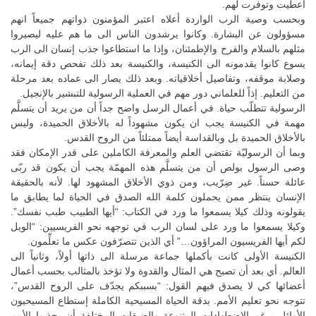
أعطيت وتوفرت لهم.
وبحسب وصية الرب الواردة أعلاه اعتبر المؤمنون ذواتهم جميعاً انهم
مسؤولون عن البشارة. وكانوا يرشدون الناس الى ما هم عليه ليصيروا
مثلهم بالسلام والفرح والإطمئنان، وإذا ما استطاعوا جذب إنسان الى الرب
يسوع كانوا يقدمونه الى الكنيسة، والكنيسة بعد ذلك تفحص دقة إيمانه،
وصلابة موقفه، وتفاصيل أخلاقياته. وبعد ذلك يصار الى عماده بعد مرحلة
من التعليم. إذاً للعلماني دور مهم في العملية الرسولية للتبشير بالإنجيل.
الرسولية تتطلّب حياة. في أعمال الرسل واضح جداً أن من يريد أن يتسلَّم
مهمة في الكنيسة يجب ان يكون مشهوداً له بالأخلاق الحميدة، وليس
بالأخلاق الحميدة بل وبالقداسة أيضاً ممتلئاً من الروح القدس.
وبما أن الرسوليّة تقتضي العلم والمعرفة الكاملين على قدر الإمكان فقد
وصى الرسول بولص أن من يتسلَّم هذه المهمّة يجب أن يكون قد ربّى
عائلة حسناً. غير ضِرّيب، ومن ذوي الأخلاق المشهود لها. لأنه بالحقيقة
الإنسان ينتظر ممن يحملون كلمة الله الصدق في الحياة لما يطابق ما
يقولونه وذلك كيلا يسمعوا ما ورد في الكتاب: “أيها الطبيب طبب نفسك”.
وكيلا يسمعوا ما ورد على لسان الرب في توجهه نحو الفريسيين: “الويل
لكم أيها الفريسيون المراؤون…” أي الذين تتصرّفون عكس ما تعلِّمون.
الكنيسة الأولى كانت بأكملها جماعة مرسلة الى ذاتها أولاً، وثانياً الى
العالم. أي بعد أن تصبح هي المثال والقدوة ولا تؤخذ بالمثالب بحسب أعمال
أعضائها كي لا يصدق فيهم القول: “بسببكم يجدّف على الروح القدس”،
تتوجه نحو تعليم الأمم. بدقة الحياة المسيحية الكاملة إستطاع المسيحيون
الأوائل برغم الإضطهادات المتنوعة والضيقات المختلفة أن يجذبوا الأمم