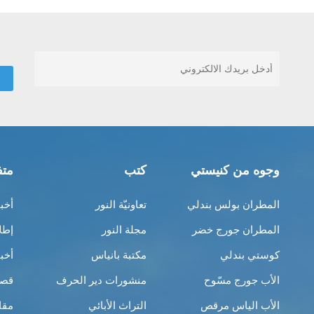
وجوه من كنيستي
كتب
متف
المطران بولس بندلي
تعاونيّة النور
أخب
المطران جورج خضر
مجلة النور
إطل
كوستي بندلي
مكتبة بانياس
أخب
الأب جورج مسّوح
منشورات دير الحرف
قصص
الأب الياس مرقص
التراث الأبائي
مقا