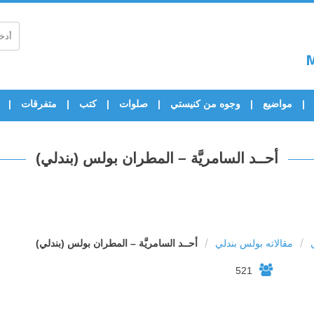
مواضيع
وجوه من كنيستي
صلوات
كتب
متفرقات
أحــد السامريَّة – المطران بولس (بندلي)
/
/
مقالاته بولس بندلي
أحــد السامريَّة – المطران بولس (بندلي)
521