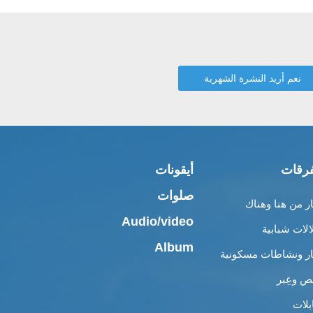
رقات
أيقونات
صلوات
ار من هنا وهناك
Audio/video
الات شبابية
Album
ار ونشاطات مسكونية
 وعِبر
بلات