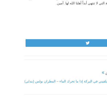
ي لا تنتهي أبداً أهلنا الله لها. آمين.
Tweet
ق
لقيني في البركة إذا ما تحرك الماء – المطران بولس (بندلي)