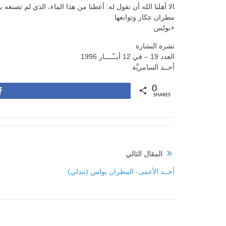
الا أهلنا الله أن نقول له: أعطنا من هذا الماء، الذي لم تصنعه يد 
مطران عكار وتوابعها
+بولس
نشرة البشارة
العدد 19 – في 12 أيــّــــار 1996
أحــد السامريَّة
0
Share
SHARES
المقال التالي
أحــد الأعمى- المطران بولس (بندلي)