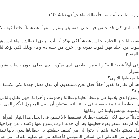
طلبت أنت منه فأعطاك ماء حياً (يوحنا 4 :10)
قت الذي كان قد جلس فيه على حفة بئر يعقوب، تعباً، عطشاناً، جائعاً كيف لا و
النسبة لنا خبز الحياة، يجلس عطشاً لكي يؤكد أنه آت ليروي العطاش بماء ليس ه
ب من أجلنا قهر الموت بموته وان خرج من جنبه دم وماء وذلك لكي يؤكد لنا أ
 المسيح.
 “اعرفي أولاً عطية الله” والله هو العاطي الذي يمنّن، الذي يعطي بدون حساب
مرار!
ط بمعطيها الالهي؟
منعنا أن نقدرها تقديراً حقاً! فهل نحن مستعدون أن نبذل قصار جهدنا لكي نكتشف ع
ية؟
ب يسوع الذي يلاقينا في وسط أتعابنا وشقائنا وهمومنا، وأحزاننا، فهل تقبل بالت
طيه أية قيمة حقيقية في حياتنا! انه يستطيع أن يبقى المجهول الأكبر الذي يقر
ميتها وبمسؤوليتنا في ارتكابها.
ً” يدخلها لكي يكشف خطايانا فيشفيها -الا نسمع في انجيل هذا النهار المرأة السا
 لم تعد تشعر بقوة خطيئتها بعد أن حدثها الرب يسوع عنها وكشف عن جراحها
هل مدينتها داعية اياهم أن يأتوا الى من كشف خطيئتها بل خطاياها سوى بأنها 
ول من العاطي الى السائل المتوسل فأعطاها من هو عطية الله لنا -من هو الاله