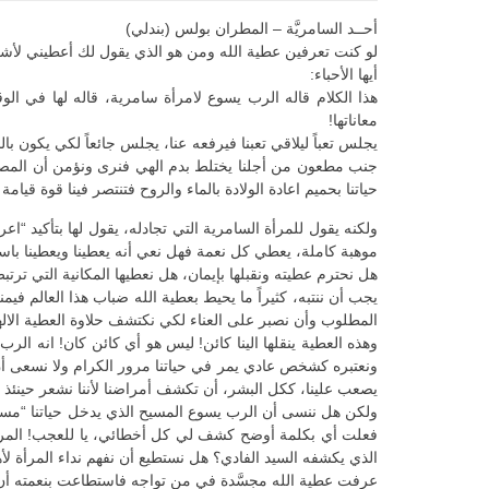
أحــد السامريَّة – المطران بولس (بندلي)
لو كنت تعرفين عطية الله ومن هو الذي يقول لك أعطيني لأشرب، ل
أيها الأحباء:
هذا الكلام قاله الرب يسوع لامرأة سامرية، قاله لها في الو
معاناتها!
يجلس تعباً ليلاقي تعبنا فيرفعه عنا، يجلس جائعاً لكي يكون ب
جنب مطعون من أجلنا يختلط بدم الهي فنرى ونؤمن أن المصلو
حياتنا بحميم اعادة الولادة بالماء والروح فتنتصر فينا قوة قيامة
ولكنه يقول للمرأة السامرية التي تجادله، يقول لها بتأكيد
موهبة كاملة، يعطي كل نعمة فهل نعي أنه يعطينا ويعطينا باست
هل نحترم عطيته ونقبلها بإيمان، هل نعطيها المكانية التي ترتب
يجب أن ننتبه، كثيراً ما يحيط بعطية الله ضباب هذا العالم في
المطلوب وأن نصبر على العناء لكي نكتشف حلاوة العطية الاله
وهذه العطية ينقلها الينا كائن! ليس هو أي كائن كان! انه الر
ونعتبره كشخص عادي يمر في حياتنا مرور الكرام ولا نسعى أن نع
يصعب علينا، ككل البشر، أن تكشف أمراضنا لأننا نشعر حينئذ بأه
ولكن هل ننسى أن الرب يسوع المسيح الذي يدخل حياتنا “مستأذنا
فعلت أي بكلمة أوضح كشف لي كل أخطائي، يا للعجب! المرأة
الذي يكشفه السيد الفادي؟ هل نستطيع أن نفهم نداء المرأة لأ
عرفت عطية الله مجسَّدة في من تواجه فاستطاعت بنعمته أن تتح