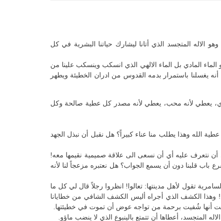
هو الاله المتجسد الذي أتانا ليشارك حياتنا البشرية في كل
و الماء المادي بل الماء الالهي الذي انسكب وينسكب علينا من
نه يغسلنا باستمرار بدمه القدوس من ادران الخطيئة ويطهر
 بشري، يعطي لأنه محب، يعطي لأنه مصدر كل عطية صالحة وكل
طية الله وهذا يطلب منا عناء كبيراً؟ هل نقبل أن نبذل الجهد
الي أن نتعرف عليه أي أن نسعى الى علاقة صميمية نقيمها معه!
ع باب قلبنا دون أن يسمع الجواب؟ هل نعتبره مزعجاً لنا لأنه
مرية تقول لأهل مدينتها: تعالوا! انظروا رجلاً قال لي كل ما
! وهذا الكشف الذي أجراه أليس الكشف الشافي من خطايانا
تيقنت أنها شُفيت برحمة من تواجه عوض أن تموت في خطيئتها.
 المتجسد، أعطاها أن تتمتع بالينبوع الذي لا ينضب ماؤو.