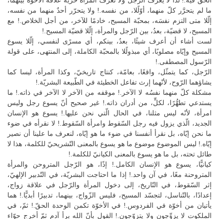
الحقّ فيه.! لذا لا يَعرف الرّجل ولا تَعرف المرأة حرّيّة علاقة الأخوّة بينهما،
ما لم يتحرَّر كلّ منهما، أوّلًلا، من نفسه.! ولا يتحرّر أحدٌ منهما من نفسه،
إلّلا متى التزم نفسَه، بمحبّة المسيح، خادمًا للآخر، من أجل الخلاص.! مع
المسيح، لا قضيّة، بعدُ، بين الرّجل والمرأة، إلّلا قضيّة المسيح.!
لست أشاء أن أعرف شيئًا، بعدُ، بينكم، أي مسرًى لنفسي، إلّلا يسوع
المسيح وإيّاه مصلوبًا، أي مبذولًلا بالمحبّة الكاملة، إلى المنتهى، على قولة
الرّسول المصطفى.!
الرّجل، كما يتمثّل، واقعًا، بعامّة، كنتاج تاريخيّ، وكذا المرأة، ليسا كما
يشاؤهما الرّوح، لأنّهما إرث تفاعل الخطيئة في الطّبيعة البشريّة.!
مشكلة كلّ منهما نفسُه لا الآخر.! موقفه من الآخر لا الآخر في ذاته.! ما
يستدعي تطهُّرًا، لكلٍّ، من أدران ذاته.! غير صحيح أنّ يسوع رجل وليس
امرأة، لأنّه ليس مثلنا، في الحال الّتي نحن عليها.! يسوع هو الإنسان
الجديد، الّذي يزول فيه رجل السّقوط وامرأة السّقوط.! لا نقرأه في ضوء
ما نحن إيّاه، بل نقرأ أنفسنا في ضوء ما هو إيّاه، لنعرف ما علينا أن نصير
إيّاه.! ليس الموضوع موضوع ما هو يسوع بالمعنى التّشريحيّ للكلمة، هذا لا
طائل تحته، بل ما هو يسوع بالمعنى الكيانيّ للكلمة.!
كيانيًّا، يسوع هو الإنسان الكامل.! إذًا، هو الرّجل المتروحن والمرأة
المتروحنة معًا، في آن واحد.! إذا ما احتاجت البشريّة، في التّدبير الإلهيّ،
إثر السّقوط، في التّاريخ، إلى دخول المرأة والرّجل في علاقة زواج،
إعدادًا، بالتّناسل، لتجسّد المسيح، فليس الزّواج، بينهما، تدبيرًا أبديًّا.! هما
يأتيان من أخوّة في الفردوس.! في الأخوّة تكمن الوحدة الحقّ.! ثمّ، في
الملكوت لا يزوِّجون ولا يتزوّجون.! القول بأنّ الله برأ آدم ثمّ أخرج حوّاء