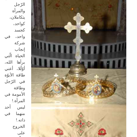
الرّجل
والمرأة
يتكاملان،
كواحد،
كجسد
واحد، في
شركة
إنجاب
الحياة الّتي
برأها الله،
أوّلًلا، أعني
طاقة الأبوّة
في الرّجل
وطاقة
الأمومة في
المرأة.!
ليس أحد
منهما في
ذاته.!
الخروج
على