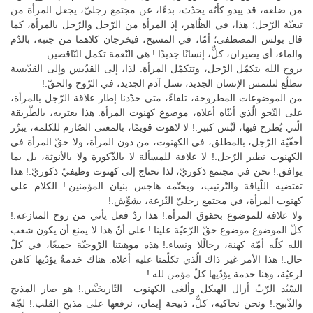
من ضلعه، قد يبدو كأنّه يحدّث، بدءًا، عن مجتمع رجليّ، يجعل المرأة من
تبعيّة الرّجل؛ هذا، في الظّاهر، إذ المرأة من الرّجل والرّجل بالمرأة، كما
قال بولس المصطفى؛ أمّا، في المسيح، فيخرجان كلاهما من جنبه، بالدّم
والماء، أي يصيران، كلٌّ، إنسانًا جديدًا.! هي النّعمة تكمل النّاقصين.
بروح الله يتكمّل الرّجل، وتتكمّل المرأة. لذا، إلى القدّيس وإلى القدّيسة
نتطلّع لنلتمس الإنسان الجديد، نسل آدم الجديد، في الرّوح والحقّ.!
من الموضوعات المطروحة، تلقاءً، متى حدّدنا إطار علاقة الرّجل بالمرأة،
على النّحو الّذي أبنّاه أعلاه، موضوع كهنوت المرأة. هذا يعتريه، بالطّريقة
الّتي يُطرح فيها، لَبْس كبير.! لا لاهوت قويمًا، بالمعنى الصّارم للكلمة، يبرِّر
أحقّيّة الرّجل، بالمطلق، في الكهنوت، من دون المرأة، ولا حقّ المرأة في
الكهنوت نظير الرّجل.! لا علاقة للمسألة لا بالذّكورة ولا بالأنوثة، بل بما
يوافق.! نحن في مجتمع ذكوريّ، لذا نحتاج إلى كهنوت وظيفيّ ذكوريّ.! هذا
تقتضيه اللّياقة والتّرتيب، ويحتّمه هاجس بنيان المؤمنين.! الكلام على
كهنوت المرأة، في مجتمع رجليّ النّزعة، يشوِّش.!
ولا علاقة للموضوع بحقوق المرأة.! هذا ردّ فعل يأتي من روح المنازعة.!
كلّ الموضوع موضوع حقّ الرّعيّة علينا.! على أنّ هذا لا يمنع أن يكون شعب
الله كلّه أمّة كهنة، رجالًلا ونساء.! هذه موهبتنا الرّوحيّة جميعًا، في كلّ
حال.! هذا الأمر غير ذاك الّذي تكلّمنا عليه أعلاه. هناك خدمةٌ يؤدّيها كاهن
لرعيّة، وهنا خدمة يؤدّيها كلّ مؤمن لله.!
السّيّد الرّبّ أزال الهيكل وألغى الكهنوت التّاريخيَّين.! هو صار المذبح
والذّبيح.! ونحن نحاكيه، كلٌّ، ذبيحة إيمان، نرفعها على مذبح القلب.! لجّة