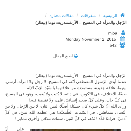
/
/
/
الرئيسية
متفرقات
مقالات مختارة
الرّجل والمرأة في المسيح – الأرشمندريت توما (بيطار)
mjoa
Monday November 2, 2015
542
اطبع المقال
الرّجل والمرأة في المسيح – الأرشمندريت توما (بيطار)
عندما أبدى الرّسول المصطفى أنّه، في المسيح، لا رجل ولا امرأة، أرسى،
بينهما، علاقة جديدة، مستمددة من علاقتهما بالسّيّد الرّبّ الإله.
طبعًا، الاختلاف، في التّكوين، في ذاته، لا يُثيب ولا يُعيب، وهو، في المسيح،
في كلّ حال، وعلى كلّ صعيد إنسانيّ، غنًى، ولا نقيصة فيه.!
ورأى الله أنّ كلّ شيء كان حسنًا.! أصلًلا، ليس اثنان، لا بين الرّجال ولا بين
النّساء، متماهيَين، في السّمات الطّبيعيّة.! هي عظمة الله تبدع، في كلّ
آدميّ، فرادةً فذّة.! ثمّة، في كلّ اثنين، سمات تتلاقى وأخرى تتمايز.!
على أنّ