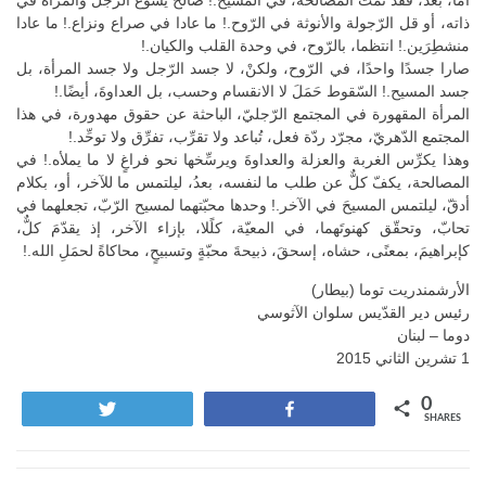
أمّا، بعد، فقد تمّت المصالحة، في المسيح.! صالحَ يسوعُ الرّجلَ والمرأةَ في
ذاته، أو قل الرّجولة والأنوثة في الرّوح.! ما عادا في صراع ونزاع.! ما عادا
منشطِرَين.! انتظما، بالرّوح، في وحدة القلب والكيان.!
صارا جسدًا واحدًا، في الرّوح، ولكنْ، لا جسد الرّجل ولا جسد المرأة، بل
جسد المسيح.! السّقوط حَمَلَ لا الانقسام وحسب، بل العداوةَ، أيضًا.!
المرأة المقهورة في المجتمع الرّجليّ، الباحثة عن حقوق مهدورة، في هذا
المجتمع الدّهريّ، مجرّد ردّة فعل، تُباعد ولا تقرِّب، تفرِّق ولا توحِّد.!
وهذا يكرِّس الغربة والعزلة والعداوةَ ويرسِّخها نحو فراغٍ لا ما يملأه.! في
المصالحة، يكفّ كلٌّ عن طلب ما لنفسه، بعدُ، ليلتمس ما للآخر، أو، بكلام
أدقّ، ليلتمس المسيحَ في الآخر.! وحدها محبّتهما لمسيح الرّبّ، تجعلهما في
تحابّ، وتحقّق كهنوتَهما، في المعيّة، كلًلا، بإزاء الآخر، إذ يقدّمَ كلٌّ،
كإبراهيمَ، بمعنًى، حشاه، إسحقَ، ذبيحةَ محبّةٍ وتسبيحٍ، محاكاةً لحمَلِ الله.!
الأرشمندريت توما (بيطار)
رئيس دير القدّيس سلوان الآثوسي
دوما – لبنان
1 تشرين الثاني 2015
0
Tweet
Share
SHARES