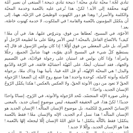
تنادي لجّة.! محبّة تنادي محبّة.! ذبيحة تنادي ذبيحة.! المبتغى أن نصير أمّة
كهنة محقّقة إلى الأبد.! لكنْ، هذا نُرعى عليه بالنّعمة وخدمة المحبّة
والكلمة والأسرار.! وهذا هو دور الكهنوت الوظيفيّ في الرّعيّة، ههنا، إلى
أن يتكمّل المؤمنون بالنّعمة والقامة.! في الملكوت، لا خدمة كهنوت خاصّة،
بعد.!
الأخوّة، في المسيح، نُعطاها من فوق، ونتروّض عليها، هنا، في آن معًا.!
كيف؟ بالاتّضاع الفاعل بالمحبّة.! ليس الأمر وقفًا على ما لطبيعة الرّجل أو
المرأة، بل على المعطي من فوق أوّلًلا.! إذا كان بولس الرّسول قد قال إنّه
يستطيع كلّ شيء في المسيح الّذي يقوّيه، فهذا شاملٌ الجميعَ، رجلًلا
وامرأة.! وإذا كان بولس قد استبان على رجولة فولاذيّة، في التّصميم
والجهاد، فقد استبان، أيضًا، على أمّهيّة أحشائيّة فائقة، في الرّقة والدّمع
والبذل.! هي المحبّة الإلهيّة، أو قل الله فينا، يأتينا بهذا وذاك معًا، برجولة
كاملة وأنوثة كاملة، كوحدة واحدة.! هذا صنيع روح الله إن اتّضعنا.! الرّجولة
الحقّ لا تعود من دون الأنوثة الحقّ، ولا العكس بالعكس.! هكذا يكمِّل الرّوحُ
الإنسانَ الجديد، واحدًا.!
وعلى صورة الإله المتجسّد، تتّحد الرّجولة والأنوثة، في الرّوح، إنسانًا واحدًا
جديدًا.! لكنّ هذا، في الحقيقة العميقة، ليس موضوع إنسان جديد، بالمعنى
الإنسانيّ الحصريّ للكلمة، بل موضوع الإنسان المتألِّه.! الإنسان الجديد هو
الإنسان المتألّه.! هذا نسل آدم الجديد، الإله والإنسان معًا.! فقط بالنّعمة
يتكمّل؛ فقط بالتّألّه يتكمّل.! ما خَلق اللهُ الإنسان إلّلا ليجعله إلهًا بالنّعمة.!
هذا هو الإنسان الجديد، وإلّلا لا جديد.!