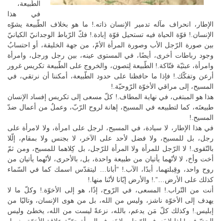
الطّبيعة،
في هذا
الإطار، انحراف مآله تدمير الإنسان ذاته.! ما هو بخلاف الطّبيعة يشوّه
الإنسان.! قوّة الحياة فيه تستحيل قوّة إبادة.! فكّ الرّباط الوجدانيّ الكيانيّ
بين صورة الرّجل الأب وصورة المرأة الأمّ، من جهة الخليقة، أو احتسابُ
وجود رباطات أخرى، أيضًا، في المستوى عينه، بين رجل ورجل، وامرأة
وامرأة، عبثيّة فتّاكة.! الطّبيعة لِتصون، والخروج على الطّبيعة تكريس غرور
أرعن وتفكّك.! فإذا ما حافظنا على حدود الطّبيعة، أمكننا أن نرتقي، في
المسيح، إلى مراقي الأخوّة الرّوحيّة.!
هذا هو المبتغى، في نهاية المطاف.! كلّ مسعى إلى تكريس إفساد الإنسان
طبيعتَه، كما لتطبيعه في المسيح، إهانة لروح الرّبّ، وعملٌ من أعمال ضدّ
المسيح.!
في هذا الإطار، لا سيادة، في المسيح، لرجل على امرأة، ولا لامرأة على
رجل، بل للمسيح، ولا فضل لأحد على الآخر، لا بجنس ولا بمقام، إلّلا
بالتّقوى.! لا الرّجل للمرأة ولا المرأة للرّجل، بل كِلاهما للمسيح، ومن ثمّ
أخت وأخ، لا لأنّهما يأتيان من طبيعة واحدة، بل، بالأحرى، لأنّهما يأتيان من
روح واحد، وقِبلتهما، أبدًا، الآب.! “أبانا… ليتقدّس اسمك كما في السّماء
كذلك على الأرض…”.! والأرض إيّانا لأنّنا منها.!
أنت من التّراب.! المسعى، في الرّوح، إذًا، هو إلى الأخوّة.! وكلّ ما لا
يهدف إلى الأخوّة ناشز، وليس من الله، بل من هوى الإنسان، وتاليًا من
إبليس.! وكذلك كلّ مَن يدعم، بالله، نزعةً ليست من الله، يخطئ وليس