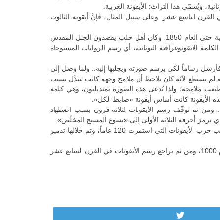
نية، ويُسمّى هذا التراث: الأيقونة العربية.
ي القرن التاسع عشر. وعلى سبيل المثال، فإنَّ أيقونة الثالوث
وذكرت خوري أنَّ التأثير اليوناني على الفنّ الانطاكي، كان واضح المعالم بسبب تواجد المطارنة والبطاركة اليونانيين في سدة السلطة الكنسية حتى العام 1850. وكان أهل حلب يقصدون الجبل المقدس
لمة الايقونوغرافية اليونانية، أي رسم الروايات المستوحاة
 فأرسل رساماً لكي يرسم صورته ويجلبها إليه.. ولما وصل إلى
 لم يستطع لأنّه كان يلاحظ أن ملامح وجهه كانت تتبدَّل بسبب
نطبعت ملامحه؛ ولذا تُدعى هذه الصورة بمنديليون، وهي كلمة
ذه الأيقونة كانت أساس أيقونة «ضابط الكل».
ه العذراء في العام 60 ميلادي بعيد العنصرة (القيامة) وباركها.. ومن ثم توقّف رسم الأيقونات لثلاثة قرون بسبب اضطهاد
وبعد تنصير الإمبراطور الروماني قسطنطين الكبير في القرن الثالث 313- 337 م، عادت الأيقونة إلى عهدها، لتتوقَّف في القرن السابع، بسبب حرب الأيقونات التي استمرت 120 عاماً، وتم خلالها تدمير
وبعد الفتح العثماني للقسطنطينية انتقل الرسامون إلى اليونان وجزرها وروسيا التي اعتنقت الأرثوذكسية بفضل البطريركية الانطاكية في العام 1000، ومن ثم تراجع رسم الأيقونات في القرن السابع عشر
Tweet