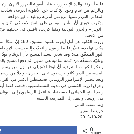
عليه أيقونة لوالدة الإله، ووجه عليه أيقونة الظهور الإلهيّ. وتر
وبالرغم من عدم وجود أيّ كتاب عن الأيقونة العربية، شدّدت الك
المقدّس التي رسمها الروسي أندريه روبليف، غير موقّعة.
«اثوس» والجزر اليونانية ومنها كريت، ناقلين في جعبتهم فنّ
من الانجيل.
وروت الكاتبة عن أول أيقونة للسيد المسيح، قائلةً إنَّ ملكا
مكان تواجده، تعذَّر عليه الوصول والتحدّث إليه بسبب الازدحا
النور المتدفّق منه؛ وقد شعر السيد المسيح بأن الرسّام يود
يونانيّة مشتقّة من كلمة سامية هي منديل. ثم دفع المسيح با
المسيحيين الذين كانوا يرسمون على الجدران، وبدلاً من رسم المسيح كانوا يرسمون شكل السمكة وهو «Ιχθυς ـ اخسيس»
وحرق الإرث الكنسي في مدينة القسطنطينية، فنجت فقط أيقو
في روسيا، وانتقل إلى المدرسة الحلبية.
وليد نسيب الياس
جريدة السفير
2015-10-20
0
Share
SHARES