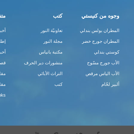
وجوه من كنيستي
كتب
متف
المطران بولس بندلي
تعاونيّة النور
أخب
المطران جورج خضر
مجلة النور
إطل
كوستي بندلي
مكتبة بانياس
أخب
الأب جورج مسّوح
منشورات دير الحرف
قصص
الأب الياس مرقص
التراث الأبائي
مقا
ألبير لحّام
كتب
مقا
nks