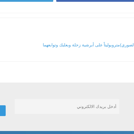
ري)متروبوليتاً على أبرشية زحلة وبعلبك وتوابعهما