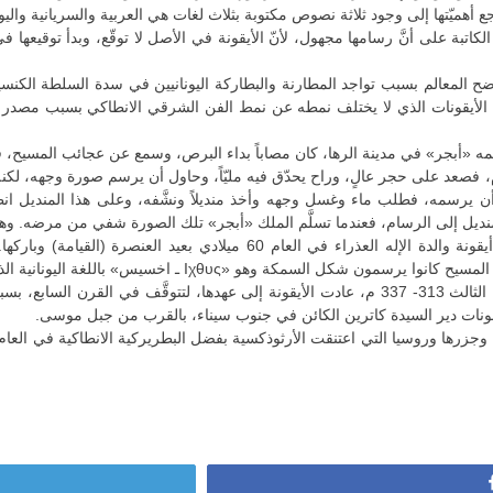
جع أهميّتها إلى وجود ثلاثة نصوص مكتوبة بثلاث لغات هي العربية والسريانية واليونا
اتبة على أنَّ رسامها مجهول، لأنّ الأيقونة في الأصل لا توقّع، وبدأ توقيعها ف
 الأيقونات الذي لا يختلف نمطه عن نمط الفن الشرقي الانطاكي بسبب مصدر الك
ً اسمه «أبجر» في مدينة الرها، كان مصاباً بداء البرص، وسمع عن عجائب المسيح،
م، فصعد على حجر عالٍ، وراح يحدّق فيه مليّاً، وحاول أن يرسم صورة وجهه، لكنه
ّ أن يرسمه، فطلب ماء وغسل وجهه وأخذ منديلاً ونشَّفه، وعلى هذا المنديل ا
لمنديل إلى الرسام، فعندما تسلَّم الملك «أبجر» تلك الصورة شفي من مرضه. وه
وتذكر الكنيسة الشرقية أنَّ لوقا الانجيلي هو أوّل من رسم أيقونة والدة الإل
 باللغة اليونانية الذي ترمز أحرفه الثلاثة الأولى إلى «يسوع المسيح المخلّص».
نات دير السيدة كاترين الكائن في جنوب سيناء، بالقرب من جبل موسى.