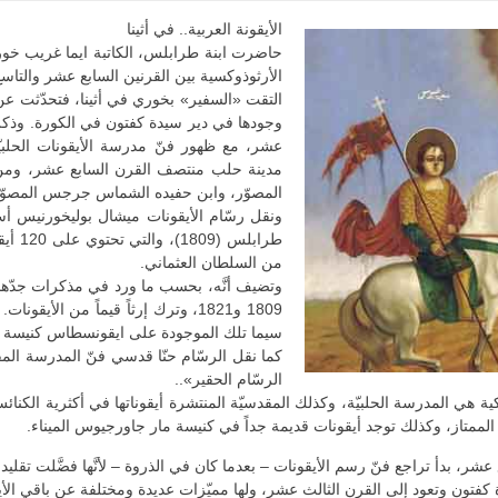
الأيقونة العربية.. في أثينا
حاضرت ابنة طرابلس، الكاتبة ايما غريب خوري،
الأرثوذوكسية بين القرنين السابع عشر والتاس
التقت «السفير» بخوري في أثينا، فتحدّثت عن فن
وجودها في دير سيدة كفتون في الكورة. وذكرت
عشر، مع ظهور فنّ مدرسة الأيقونات الحلبي
مدينة حلب منتصف القرن السابع عشر، ومن ب
المصوّر، وابن حفيده الشماس جرجس المصوّر
ونقل رسّام الأيقونات ميشال بوليخورنيس أ
من السلطان العثماني.
وتضيف أنَّه، بحسب ما ورد في مذكرات جدّها
1809 و1821، وترك إرثاً قيماً من الأ
سيما تلك الموجودة على ايقونسطاس كنيسة م
كما نقل الرسّام حنّا قدسي فنّ المدرسة المق
الرسّام الحقير»..
ة هي المدرسة الحلبيّة، وكذلك المقدسيّة المنتشرة أيقوناتها في أكثرية الكنائس وا
الممتاز، وكذلك توجد أيقونات قديمة جداً في كنيسة مار جاورجيوس الميناء.
، بدأ تراجع فنّ رسم الأيقونات – بعدما كان في الذروة – لأنَّها فضَّلت تقليد ال
 كفتون وتعود إلى القرن الثالث عشر، ولها مميّزات عديدة ومختلفة عن باقي الأيق