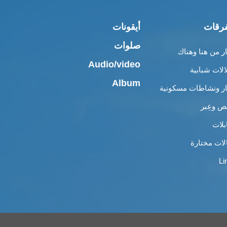
رقات
أيقونات
صلوات
ار من هنا وهناك
Audio/video
الات شبابية
Album
ار ونشاطات مسكونية
 وعِبر
بلات
لات مختارة
Li