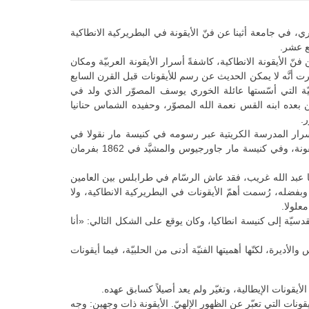
 في جامعة أثينا عن فنّ الأيقونة في البطريركية الانطاكية
ع عشر.
ّ الأيقونة الانطاكية، كاشفةً أسرار الأيقونة العربيّة ومكان
 أنَّه لا يمكن الحديث عن رسم للأيقونات قبل القرن السابع
ّة التي أسّستها عائلة الخوري يوسف المصوّر الذي ولد في
عده ابنه القس نعمة الله المصوّر، وحفيده الشماس حنانيا
.
سرار المدرسة الكريتية عبر رسومه في كنيسة مار نقولا في
طرابلس (1809)، والتي تحتوي على 120 أيقونة، وفي كنيسة مار جاورجيوس والمشيَّد في 1862 بفرمان
 عبد الله غريب، فقد عاش الرسّام في طرابلس بين العامين
يقونات. وبفضله، رُسمت أهمّ الأيقونات في البطريركية الانطاكية، ولا
علولا.
دسيّة إلى كنيسة انطاكيا، وكان يوقع على الشكل التالي: «أنا
لأديرة، لكنّها أهميتها الفنيّة أدنى من الحلبيّة، فيما أيقونات
أيقونات الإيطالية، وتغيّر ولم يعد أصيلاً كسابق عهده.
ونات التي تعبّر عن الظهور الإلهيّ. الأيقونة ذات وجهين: وجه