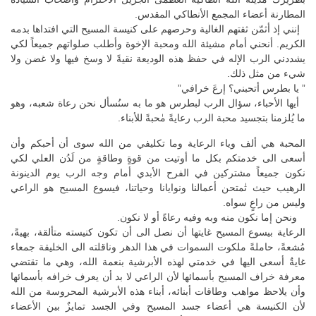
المطارنة أعضاء المجمع الأنطاكي المقدس.
إنني إذ أثمّن ثقتهم الغالية وحرصهم على كنيسة المسيح التي افتداها بدمه
الكريم. أنحني أمام مشيئة الله ومحبة الإخوة وأطلب صلواتهم جميعاً لكي
يشددني الرب الإله في حفظ هذه الوديعة نقيةً لا وسخ فيها ولا غضن ولا
شيء من مثل ذلك.
” يا بطرس أتحبني؟ إرعَ خرافي”
أيها الأحباء، سؤال الرب لبطرس هو ما به سنُسأل نحن رعاة شعبه، وهو
ما يُلزمنا بتجسيد محبة الرب رعايةً مٰحبةً للأبناء.
المحبة هي ألف وياء الرعاية وما تكليفي من الله سوى أن أحبكم وأن
أسعى الى خدمتكم بكل ما أوتيت من قوةٍ وطاقةٍ من لَدُن العلي لكي
نكون جميعاً مشتركين في الفرح الأبدي أمام وجه الرب يوم الدينونة
الرهيب حيث تٰمتحن أعمالنا ونوايانا وحياتنا، فيسوع المسيح هو الراعي
وليس من راعٍ سواه.
ونحن إما نكون منه وبه وفيه رعاةً أو لا نكون.
الرعاية بيسوع المسيح غايتها أن نصل الى أن تكون كنيسته متألقة، بهيةً،
مُشعةً، حاملةً ملكوت السموات في هذا الدهر وناقلته الى الخليقة جمعاء
غايةٌ أسعى اليها في خدمتي لهذه الأبرشية بنعمة الله، وهي ما تقتضي
معرفة خراف المسيح بأسمائها لأن الراعي لا بد أن يعرف خرافه بأسمائها
وأن يلاحظ مواهب وطاقات أبنائه، أبناء هذه الأبرشية المحروسة من الله
لأن الكنيسة هي أعضاء جسد المسيح وفي الجسد تمايزٌ بين الأعضاء