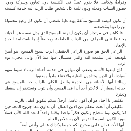
وفرادةٌ وتكامل فلا يقوم عملٌ في الكنيسة دون تعاونٍ وشركة ودون
حضور الشباب وفعله ودون تلبية كل شخصٍ طلب الرب اليه خدمة كنيسته
.
أن تكون كنيسة المسيح متألقةً بهية غايةٌ تقتضي أن تكون كل رعيةٍ محمولةً
من راعيها ومُحتضنة.
فالكاهن في مرتجاه أن يكون أيقونة للمسيح الذي بذل نفسه عن أحبائه
محافظا على الخراف من الذئاب الخاطفة ومحصناً إياها باستقامة الحياة
بالإيمان
الراعي الحق هو صورة الراعي الحقيقي الرب يسوع المسيح هو أمينٌ
للوديغة التي سلمت اليه والتي سيسأل عنها منذ الآن والى مجيء يوم
الرب
فإن ابتغينا الأمانة يصعب أن نتهاون في خدمة أحباء الرب لا سيما منهم
أسيادنا، أي الذين يحتاجون العناية والاعتناء مادياً ومعنويا
رسالتنا أيها الأحباء، هي الخدمة والبذل الكلي بالذات حبا بالمسيح في
أحبائه الصغار أن لا نُعثر أحد أبدا في المسيح وأن نتوب ونستغفر إن سقطنا
وتعثرنا
تكليفي يا أحباء هو أن أكون غاسل أرجلً بينكم لتكونوا أنقياء بالرب
تكليفي أن أبحث معكم عن الابن الضال، أن نداوي معا جروح المحتاجين
فلا يكون بيننا محتاج ونكون فكراً واحدا وقلبا واحداً لمجد الله الآب فنملأ
سوية الكون باسمه القدوس لأن به خلاص العالم
أيها الأحباء، ان قلبي مفتوح لكم جميعا وكذلك عقلي وأذني أيضاً.