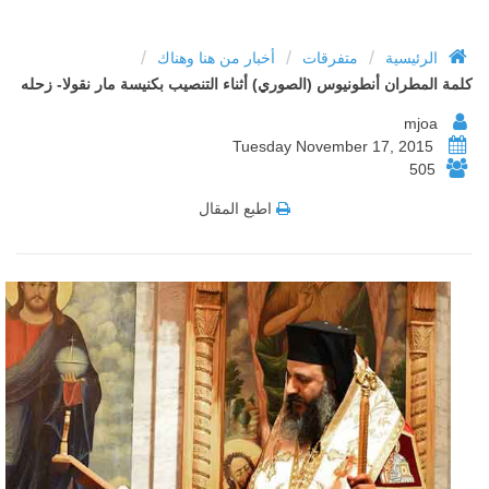
/
/
/
الرئيسية
متفرقات
أخبار من هنا وهناك
كلمة المطران أنطونيوس (الصوري) أثناء التنصيب بكنيسة مار نقولا- زحله
mjoa
Tuesday November 17, 2015
505
اطبع المقال