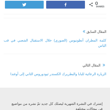
0
Tweet
Share
SHARES
المقال السابق
كلمة المطران أنطونيوس (الصوري) خلال الاستقبال الشعبي في قب
الياس
المقال التالي
الزيارة الرعائية للبابا والبطريرك الكسندر ثيودوروس الثاني إلى أوغندا
إشترك في النشرة الشهرية ليصلك كل جديد تمّ نشره من مواضيع
في مجالات مختلفة