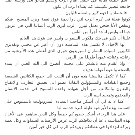
أنتم جميعا أمانة في عنقي أمام الرب وكلكم مدعو الى ورشة عمل
جامعة لنصير بكنيستنا كما يشاء الرب ان تكون
فالحصاد يا اخوة كثير والفعلة قليلون
كونوا فعلة في كرم الرب لتزدادوا نعمة فوق نعمة ويزيد المسيح فيكم
وتنقص الأنا فنحن نعمل ليبرز الرب ليرى الرب أعمالنا التي هي عربون
حبنا له وليس لنأخذ أجراً من الناس.
علينا أن نكنز في بنك ملكوت السموات وليس في بنوك هذا العالم.
أيها الأحباء، لا تكتمل هذه المناسبة دون أن أعبر عن محبتي وتقديري
الكبيرين لسيادة المطران اسبريدون خوري الذي أعطى هذه الأبرشية من
رعايته وعنايته عقوداً طويلةً من الزمن
وإذ أتقدم منه بالشكر على محبته، أتضرع الى الله العلي أن يمده
بالصحة والقوة أعواما عديدة.
كما لا تكمل مناسبتنا هذه دون أن التفت الى جميع الكنائس الشقيقة
وجميع القيادات والمسؤولين التفاتةً تصبو الى تعميق التعارف والانفتاح
والتعاون والتكاتف من أجل شهادة واحدة للمسيح في خدمة الانسان
والمجتمع وتمجيد اسم الرب.
كما لا بد لي أن أشكر صاحب السيادة المتروبوليت باسيليوس على
اهتمامه بهذه الأبرشية طيلة فترة خدمته لها.
على هذا الرجاء، أشكر حضوركم جميعاً وكل الذين ساهموا في الأعداد
لهذه المناسبة داعيا أن يكافئكم الرب عرض الأرضيات السماوات وكل نعمة
وبركة لتزدادوا في عطائكم ويزيدكم الرب في كل خير آمين