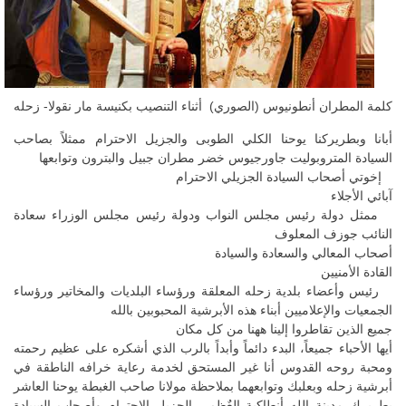
كلمة المطران أنطونيوس (الصوري) أثناء التنصيب بكنيسة مار نقولا- زحله
أبانا وبطريركنا يوحنا الكلي الطوبى والجزيل الاحترام ممثلاً بصاحب
السيادة المتروبوليت جاورجيوس خضر مطران جبيل والبترون وتوابعها
إخوتي أصحاب السيادة الجزيلي الاحترام
آبائي الأجلاء
ممثل دولة رئيس مجلس النواب ودولة رئيس مجلس الوزراء سعادة
النائب جوزف المعلوف
أصحاب المعالي والسعادة والسيادة
القادة الأمنيين
رئيس وأعضاء بلدية زحله المعلقة ورؤساء البلديات والمخاتير ورؤساء
الجمعيات والإعلاميين أبناء هذه الأبرشية المحبوبين بالله
جميع الذين تقاطروا إلينا ههنا من كل مكان
أيها الأحباء جميعاً، البدء دائماً وأبداً بالرب الذي أشكره على عظيم رحمته
ومحبة روحه القدوس أنا غير المستحق لخدمة رعاية خرافه الناطقة في
أبرشية زحله وبعلبك وتوابعهما بملاحظة مولانا صاحب الغبطة يوحنا العاشر
بطريرك مدينة الله أنطاكية العٌظمى الجزيل الاحترام وأصحاب السيادة