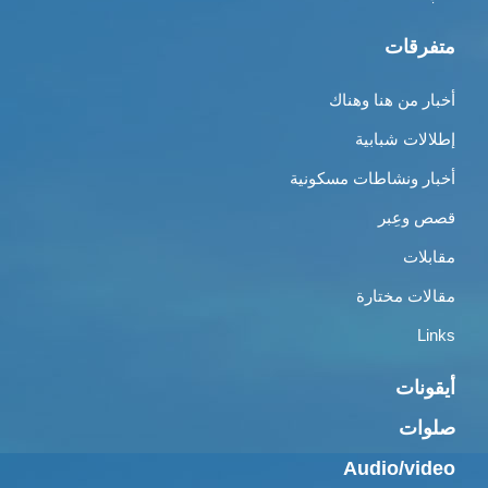
متفرقات
أخبار من هنا وهناك
إطلالات شبابية
أخبار ونشاطات مسكونية
قصص وعِبر
مقابلات
مقالات مختارة
Links
أيقونات
صلوات
Audio/video