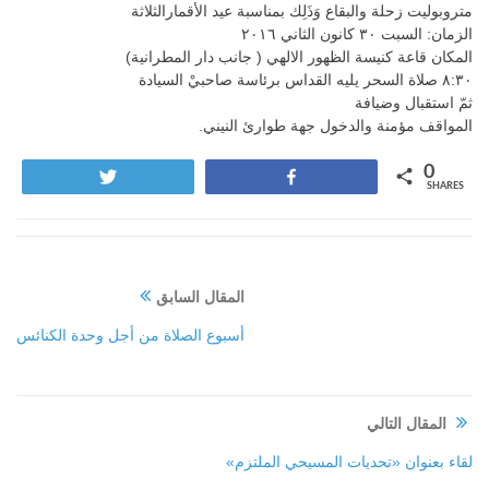
متروبوليت زحلة والبقاع وَذَلِك بمناسبة عيد الأقمارالثلاثة
الزمان: السبت ٣٠ كانون الثاني ٢٠١٦
المكان قاعة كنيسة الظهور الالهي ( جانب دار المطرانية)
٨:٣٠ صلاة السحر يليه القداس برئاسة صاحبيْ السيادة
ثمّ استقبال وضيافة
المواقف مؤمنة والدخول جهة طوارئ النيني.
0
Tweet
Share
SHARES
المقال السابق
أسبوع الصلاة من أجل وحدة الكنائس
المقال التالي
لقاء بعنوان «تحديات المسيحي الملتزم»