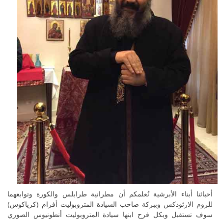
أحبائنا أبناء الأبرشية نُعلمكم أن مطرانية طرابلس والكورة وتوابعهما
للروم الارثوذكس وببركة صاحب السيادة المتروبوليت أفرام (كرياكوس)
سوف تستقبل وبكل فرح ابنها سيادة المتروبوليت أنطونيوس الصوري