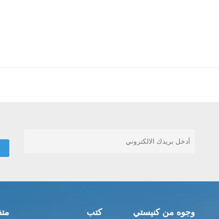
وجوه من كنيستي
كتب
متف