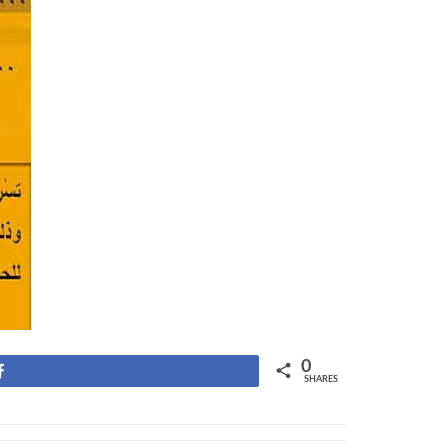
0
Share
SHARES