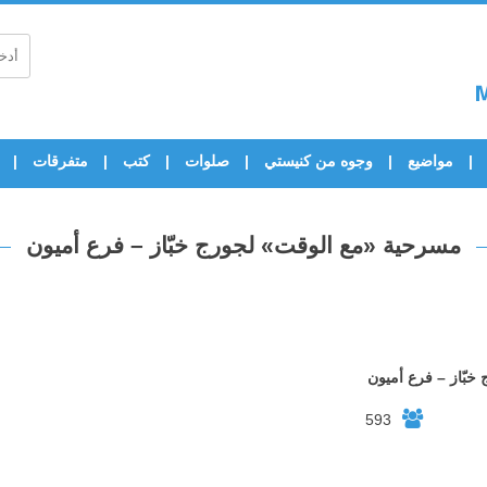
مواضيع
وجوه من كنيستي
صلوات
كتب
متفرقات
مسرحية «مع الوقت» لجورج خبّاز – فرع أميون
بّاز – فرع أميون
593