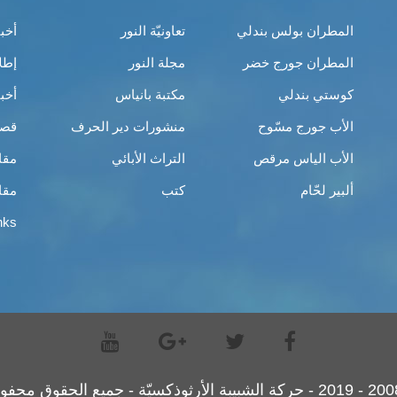
المطران بولس بندلي
تعاونيّة النور
أخب
المطران جورج خضر
مجلة النور
إطل
كوستي بندلي
مكتبة بانياس
أخب
الأب جورج مسّوح
منشورات دير الحرف
قصص
الأب الياس مرقص
التراث الأبائي
مقا
ألبير لحّام
كتب
مقا
nks