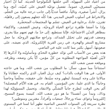
من اعتياد على السهولة، التي خلقتها التكنولوجيا الحديثة. كما أنّ اختيار
مسيحيّي المشرق، عموماً، تفضيل نوعيّة العيش على كميّته، أنتج، وما
يزال، أُسَراً صغيرة، وتالياً، تناقصاً عدديّاً،إلى جانب درجة عالية من التعلّم،
والانخراط في أسلوب العيش المديني. هذا كلّه جعلهم يسعون إلى رفاهيّة،
تقترن، عادةً، برخاوة في العيش، تتسّم بها المجتمعات المتحضّرة.
وإذا ما أضفنا ظاهرة تراجع الحياة الروحيّة، وعيش التقشف، والاكتفاء
بمظاهر التديّن الاجتماعيّة، فإنّنا نستطيع، إلى حدّ ما، فهم تعبهم ممّا يجري،
وضعف قدرتهم على تحمّل الشدائد، وتراجع صلابتهم الروحيّة. ما جعل
مشاريع السفر والهجرة، في زمن القرية الإلكترونيّة، الذي نعيشه، على
صعوبتها، أسهل بكثير مما كانت عليه في الماضي.
هذه بعض من الأسباب التي تؤكد خطورة التحدّي ومأساويّته.ولا أذكرها إلا
لأبيّن أهميّة المواجهة المطلوبة من كلّ مؤمن، أيّاً يكن وضعه، وظرفه،
وموقعه ضمن شعب الله.
استنتاجاً مما سبق، نسأل: ما المطلوب من شعب الله، وما هي حاجته
الأولى، في هذا الوقت بالذات؟ كيف نزيل الغبار، الذي راكمته خطايانا ولا
مبالاتنا على وجه كنيستنا، ليظهر وجه سيّدها، على حقيقته، مخلّصاً وحاضناً
وحانياً؟ ما الذي علينا، نحن المؤمنين، القيام به، في هذه الأيّام المفصلية؟
ألم يحن الوقت لنطرح جانباً التشكّي والانتقاد، وتحميل المسؤوليّة لهذا
وذاك، ونبدأ من أنفسنا؟ ما هو دور شعب الله، كنيسة يسوع المسيح،
إكليروساً وعوامَ، نساء ورجالاً، جمعيات وأفراداً، مغتربين ومتوطنين؟
نظرة سريعة إلى السنوات الخمس الماضية تظهر أننا لسنا في المستوى
المطلوب منّا إنجيليّاً. فما زلنا نتعاطى المأساة المستمرة بفكر وأسلوب،