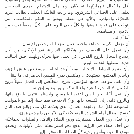
أقلّ ما يُقال فيهما،إنّهما تقليديّان. وما زال الاهتمام الفردي الشخصي
يطغى على الجماعي الشركوي. وما زالت الغالبيّة العظمى تطالب غيرها
بالتحرّك والمبادرة، وكأنّها هي معفاة، ويحقّ لها التنعّم بالمكاسب، التي
يتوجّب على غيرها تأمينها. والكلّ يلقي اللوم على الكلّ، معفياً نفسه من
أيّ دور أو مساهمة.
أما آن لنا،
أن نجعل الكنيسة جماعة واحدة تعمل لمجد الله وخلاص الإنسان،
وأن نعمل على التخفيف من هيكليّاتها الإدارية، قدر الإمكان، من أجل
إفساح المجال للروح القدس، كي يعمل فيها بحريّة،ويلهمنا خلق أساليب
جديدة تتطلبها الخدمة اليوم،
وأن نعتمد البساطة الإنجيلية نمطاً أوحدَ لحياتنا، مستعيدين عيش الزهد،
ونابذين المجتمع الاستهلاكي، ومكتفين بفرح المسيح الحاضر في ما بيننا،
وأن نقبل مواهب جميع المؤمنين، بفرح، متطلّعين إلى العمل سويّاً بروح
التكامل، لا التناحر، فنشيد بناء الله كما يليق بتعليم إنجيله،
وأن نعي أنّنا، نحن الذين اعتمدنا بالمسيح ولبسناه، ننتمي بالقوّة ذاتها،
وبالروح ذاته، إلى الكنيسة ذاتها. وأنّ الاختلاف فيما بيننا، إنّما هو بالمواهب
الممنوحة لكلّ منا، وبالجهد الصادق الذي يقدّمه كلّ منا، وبالتواضع، الذي
يُفسح المجال أمام الشهادة المسيحيّة، كي تعبّر عن ذاتهادون هوىً،
وأن نغذّي روح العمل المشترك، وروح الصلاة والتأمّل والصلوات الجماعيّة،
من أجل صفاء في الرؤية، يدفع نحو استراتيجيّة تميّز الأولويّات وتضعها
موضع التنفيذ، وتأمر بتوجيه كلّ الطاقات المتوفرة إليها،