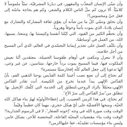
وأن نتبنّى الإنسان المعذّب والمقهور، في ديارنا المشرقيّة، تبنيّاً ملموساً لا
كلاميّاً. ألا ترون كم ملّ الناس الكلام والشعر، وكم هم بحاجة ماسّة إلى
فعل حيّ ومحسوس؟!
وأن نخلق وننمّي كلّ ما من شأنه أن يقوّي ثقافة المشاركة والتشارك مع
إنسان بلادنا، الذي يموت يأساً وخوفاً وهروباً،
وأن نحطّم الكثير من القيود، التي كبّلنا أنفسنا وكنيستنا بها، ومنعنا، بسببها،
الله، من العمل في أوساطنا،
وأن نكثّف العمل على تجذير إيماننا التجسّدي في العالم، الذي أتى المسيح
من أجل خلاصه،
وأن لا ننعزل وننكفئ في أوهام طقوسنا الجميلة، معتقدين أنّنا نعيش
الملكوت فيها، فيما المسيح يموت برداً خارجها، متناسين، عن غير وعي،
أنّها تدعونا إلى جعل العالم كلّه إفخارستيّا مستمرة!!
كم نحتاج إلى أن نضع نصب أعيننا كلمة القدّيس يوحنا الذهبي الفم، بأنّ
القدّاس الإلهي يبدأ عندما نخرج من الكنيسة. أنت تغادر القدّاس
الإلهي،محمّلاً بالزاد الروحي،لتنطلق إلى الخدمة التي كلّفك الإنجيل بها.
تنطلق من”سرّ القدّاس إلى سرّ الأخ”.
كم نحتاج، في هذا الزمن العصيب، إلى إعطاءالأولويّة لهمّ بناء هياكل الله
الحيّة، ومنحها الأفضليّة على أيّ هيكل حجري، مهما كان عظيماً وقيّماً.
الوقت وقت صورة الله في وجه “إخوته الصغار”، لا في الرسوم الجدارية!!
الوقت وقت بناء مقتضيات المحبّة الفاعلة، المحتضنة للآخر، بشكل غامر،
وليس بناء مؤسسات تقليديّة، عفا عليهاالزمن!!