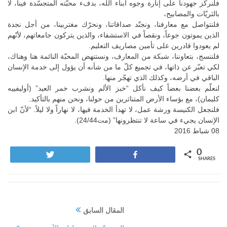
فلنركّز جهودنا على إنارة وجوه أبناء الله، بدفء محبّته المتجسّدة فينا، لا
بالثريّات والمصابيح،
فلنتواصل مع معارفنا، ونجنّد صداقاتنا، ونحرّك مغتربينا، من أجل نجدة
الذين يموتون جوعاً، ونقصاً في الاستشفاء، والذين يتركون جامعاتهم، لأنّهم
لم يعودوا قادرين على تأمين مصاريف التعليم.
فلننسج، بتعاوننا، شبكة من المعارف، ونستنهض المحبّة النائمة هنا وهناك،
لكي تعبّر عن ذاتها، في تجميع كلّ ما من شأنه أن يؤول إلى خدمة الإنسان
الباقي في أرضه، وكذلك الذي تهجّر منها.
لنعلّم بعضنا بعضاً كيف نأكل “خبز الألم ونشرب خمر العيد” (أوليفييه
كليمان)، مع بؤساء الأرض المتناثرين من حولنا، ونحن منهم بالتأكيد.
فلنجعل الكنيسة ورشة عمل، لا تهدأ الخدمة فيها، لا نهاراً ولا ليلاً. “لأنّ ابن
الإنسان يجيء في ساعة لا تنتظرونها” (مت24/44).
08 شباط 2016
0
Tweet
Share
SHARES
المقال السابق