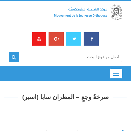
Toggle
navigation
صرخةُ وجعٍ – المطران سابا (اسبر)