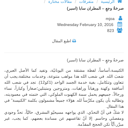
/
/
/
الرئيسية
متفرقات
مقالات مختارة
صرخةُ وجعٍ – المطران سابا (اسبر)
mjoa
Wednesday February 10, 2016
823
اطبع المقال
صرخةُ وجعٍ – المطران سابا (اسبر)
الكنيسة،أساساً، لفظة مشتقة من اليونانيّة، وتفيد كما الأصل العبري،
شعبَ الله. في شعب الله هذا مواهب متنوعة، وخدمات مختلفة،يجب أن
تتعاون وتتكامل، بغية خدمة الجسد الواحد (1كو12). تجد في شعب الله
أساقفة وكهنة ورهباناً وراهبات، ومتزوجين ومتبتلين؛صغاراً وكباراً، نساء
ورجالاً، جميعهم يحمل سمة الكهنوت الملوكي، التي ختمته في معموديته،
وتطالبه بأن يكون مكرَّساً لله. هؤلاء جميعاً مشمولون بكلمة “الكنيسة” في
هذا المقال.
لا شكّ في أنّ التحدّي، الذي يواجهه مسيحيّو المشرق، حاليّاً، تحدٍّ وجودي
ومفصلي وحاسم. إلا أنّ تقاعسهم عن مساندة بعضهم، كما يجب، غير
مبرَّر،أيَّاً تكن الحجج المقدَّمة.