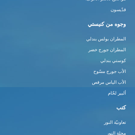
قدّيسون
وجوه من كنيستي
المطران بولس بندلي
المطران جورج خضر
كوستي بندلي
الأب جورج مسّوح
الأب الياس مرقص
ألبير لحّام
كتب
تعاونيّة النور
مجلة النور