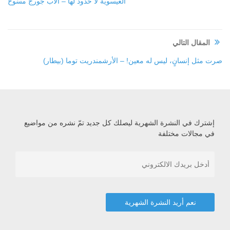
العيسويّة لا حدود لها – الأب جورج مسّوح
المقال التالي
صرت مثل إنسانٍ، ليس له معين! – الأرشمندريت توما (بيطار)
إشترك في النشرة الشهرية ليصلك كل جديد تمّ نشره من مواضيع
في مجالات مختلفة