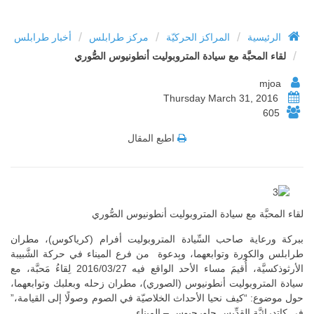
/
/
/
الرئيسية
المراكز الحركيّة
مركز طرابلس
أخبار طرابلس
/
لقاء المحبَّة مع سيادة المتروبوليت أنطونيوس الصُّوري
mjoa
Thursday March 31, 2016
605
اطبع المقال
لقاء المحبَّة مع سيادة المتروبوليت أنطونيوس الصُّوري
ببركة ورعاية صاحب السِّيادة المتروبوليت أفرام (كرياكوس)، مطران
طرابلس والكورة وتوابعهما، وبِدعوة من فرع الميناء في حركة الشَّبيبة
الأرثوذكسيَّة، أُقيمَ مساء الأحد الواقع فيه 2016/03/27 لِقاءُ مَحبَّة، مع
سيادة المتروبوليت أنطونيوس (الصوري)، مطران زحله وبعلبك وتوابعهما،
حول موضوع: “كيف نحيا الأحداث الخلاصيّة في الصوم وصولًا إلى القيامة،”
في كاتدرائيَّة القدِّيس جاورجيوس – الميناء.