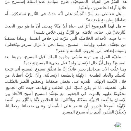
هذا السِّرِّ في الحياة المسيحيّة، طرح سيادته عدة أسئلة إستمزج من
خلالها آراء الحاضرين، وأهمّها:
– هل نتعاطى مع سرِّ التَّجسُّد على أنَّه حدثٌ في التَّاريخ نَستَذكِرُه، أم
نَتَعَاطَاهُ بِطريقةٍ مُختلِفة؟
– هل لهذا الموضوع أثرٌ في حياة أيٍّ مِنَّا؟ بِمعنى أنَّ ما هو دور الحدث
التَّاريخيُّ في حياته، علاقته مع الرَّبِّ وفِي خلاص نفسه؟
– ما صِلة الأحداث الخلاصيّة الَّتي مرّت في خلاص أنفسنا، وبماذا نستفيدُ
من تجسُّد، صَلبِ وقِيامة المسيح، بينما نحن لا نزال نمرض،ونُخطىء
ونموت إضافة إلى الحروب القائمة والفقر؟
– ماهيّة الفرق بين توبة منَسَّى وداوود الملك قبل المسيح، وتوبتنا بعد
المسيح؟ وهل أنَّ حال الإنسان واحدٌ قبل مجيء المسيح وَبعده؟
وهنا عقَّب الأب ميخائيل دبس قائلًا: إنَّ ما تحقَّق بيسوع المسيح أتى نتيجة
التَّجسُّد واتِّحاد الطبيعة الإلهيَّة بِالطبيعة الإنسانيّة، وأنَّ الرَّبَّ أعطانا، من
خلال النِّعمة الإلهيّة، القُدرة على تخطي ضعفاتنا وتحقيق النَّصر بالصَّليب
على الخطيئة، مَا لم يكن مُمكِنًا قبل الصَّلب والقِيامة، حيث كان الجميع
محكومًا عليهم بالموت في الجحيم. مع تجسُّد المسيح أصبح الاتِّحاد بين
الإنسان والنِّعمة الإلهيَّة ممكنًا، وبِالتَّالي، نلنا الخلاص لأنَّنا بالتَّآزُر مع النِّعمة
الإلهيَّة أصبحنا قادرين أن ننتصر على الشَّيطان وعلى ضعفاتنا وخطايانا،
ونُحقِّقُ الظَّفر، الَّذي بدأه يسوع المسيح.