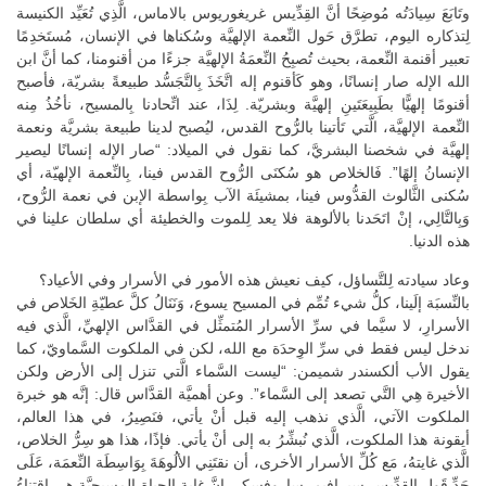
وتَابَعَ سِيادَتُه مُوضِحًا أنَّ القِدِّيس غريغوريوس بالاماس، الَّذِي تُعَيِّد الكنيسة
لِتذكاره اليوم، تطرَّق حَول النِّعمة الإلهيَّة وسُكناها في الإنسان، مُستَخدِمًا
تعبير أقنمة النِّعمة، بحيث تُصبِحُ النِّعمَةُ الإلهيَّة جزءًا من أقنومنا، كما أنَّ ابن
الله الإله صار إنسانًا، وهو كَأقنوم إله اتَّخَذَ بِالتَّجَسُّد طبيعةً بشريّة، فأصبح
أقنومًا إلهيًّا بطَبِيعَتَينِ إلهيَّة وبشريّة. لِذَا، عند اتِّحادنا بِالمسيح، نأخُذُ مِنه
النِّعمة الإلهيَّة، الَّتي تَأتينا بالرُّوح القدس، ليُصبح لدينا طبيعة بشريَّة ونعمة
إلهيَّة في شخصنا البشريَّ، كما نقول في الميلاد: “صار الإله إنسانًا ليصير
الإنسانُ إلهًا”. فَالخلاص هو سُكنَى الرُّوح القدس فينا، بِالنِّعمة الإلهيّة، أي
سُكنى الثَّالوث القدُّوس فينا، بمشيئَة الآب بِواسطة الإبن في نعمة الرُّوح،
وَبِالتَّالِي، إنْ اتَحَدنا بالألوهة فلا يعد لِلموت والخطيئة أي سلطان علينا في
هذه الدنيا.
وعاد سيادته لِلتَّساؤل، كيف نعيش هذه الأمور في الأسرار وفي الأعياد؟
بالنِّسبَة إلَينا، كلُّ شيء تُمِّم في المسيح يسوع، وَنَنَالُ كلَّ عطيّةِ الخَلاص في
الأسرارِ، لا سيَّما في سرِّ الأسرار المُتمثِّل في القدَّاس الإلهيِّ، الَّذي فيه
ندخل ليس فقط في سرِّ الوِحدَة مع الله، لكن في الملكوت السَّماويّ، كما
يقول الأب ألكسندر شميمن: “ليست السَّماء الَّتي تنزل إلى الأرض ولكن
الأخيرة هِي التَّي تصعد إلى السَّماء”. وعن أهميَّة القدَّاس قال: إنَّه هو خبرة
الملكوت الآتي، الَّذي نذهب إليه قبل أنْ يأتي، فنَصِيرُ، في هذا العالم،
أيقونة هذا الملكوت، الَّذي نُبشِّرُ به إلى أنْ يأتي. فإذًا، هذا هو سِرُّ الخلاص،
الَّذي غايتهُ، مَع كُلِّ الأسرار الأخرى، أن نقتَنِي الألُوهَةَ بِوَاسِطَة النِّعمَة، عَلَى
حَدِّ قَول القِدِّيس سيرافيم ساروفسكي إنَّ غاية الحياة المسيحيَّة هي اقتِناءُ