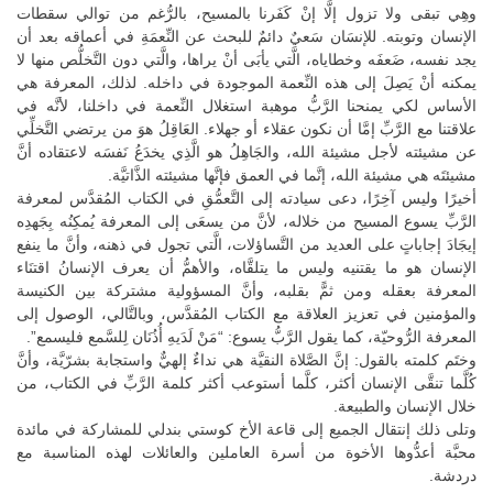
وهِي تبقى ولا تزول إلَّا إنْ كَفَرنا بالمسيح، بالرُّغم من توالي سقطات
الإنسان وتوبته. للإنسَان سَعيٌ دائمٌ للبحث عن النِّعمَةِ في أعماقه بعد أن
يجد نفسه، ضَعفَه وخطاياه، الَّتي يأبَى أنْ يراها، والَّتي دون التَّخلُّص منها لا
يمكنه أنْ يَصِلَ إلى هذه النِّعمة الموجودة في داخله. لذلك، المعرفة هي
الأساس لكي يمنحنا الرَّبُّ موهبة استغلال النِّعمة في داخلنا، لأنَّه في
علاقتنا مع الرَّبِّ إمَّا أن نكون عقلاء أو جهلاء. العَاقِلُ هوَ من يرتضي التَّخلِّي
عن مشيئته لأجل مشيئة الله، والجَاهِلُ هو الَّذِي يخدَعُ نَفسَه لاعتقاده أنَّ
مشيئتَه هي مشيئة الله، إنَّما في العمق فإنَّها مشيئته الذَّاتيَّة.
أخيرًا وليس آخِرًا، دعى سيادته إلى التَّعمُّقِ في الكتاب المُقدَّس لمعرفة
الرَّبِّ يسوع المسيح من خلاله، لأنَّ من يسعَى إلى المعرفة يُمكِنُه بِجَهدِه
إيجَادَ إجاباتٍ على العديد من التَّساؤلات، الَّتي تجول في ذهنه، وأنَّ ما ينفع
الإنسان هو ما يقتنيه وليس ما يتلقَّاه، والأهمُّ أن يعرف الإنسانُ اقتنَاء
المعرفة بعقله ومن ثمًّ بقلبه، وأنَّ المسؤولية مشتركة بين الكنيسة
والمؤمنين في تعزيز العلاقة مع الكتاب المُقدَّس، وبالتَّالي، الوصول إلى
المعرفة الرُّوحيّة، كما يقول الرَّبُّ يسوع: “مَنْ لَدَيهِ أُذُنَان لِلسَّمع فليسمع”.
وختَم كلمته بالقول: إنَّ الصَّلاة النقيَّة هي نداءٌ إلهيٌّ واستجابة بشرّيَّة، وأنَّ
كُلَّما تنقَّى الإنسان أكثر، كلَّما أستوعب أكثر كلمة الرَّبِّ في الكتاب، من
خلال الإنسان والطبيعة.
وتلى ذلك إنتقال الجميع إلى قاعة الأخ كوستي بندلي للمشاركة في مائدة
محبَّة أعدُّوها الأخوة من أسرة العاملين والعائلات لهذه المناسبة مع
دردشة.