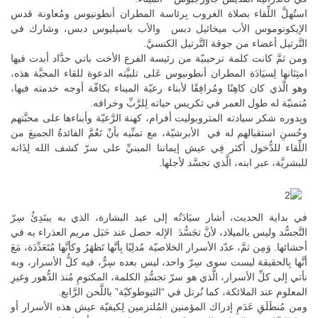
استُهلَّ اللِّقاء بصلاة الغروب بِرئاسة المطران أنطونيوس ومُعاونة قدس
الإيكونوموس الأب ميخائيل دبس والأب باسيليوس دبس، وشارك في
التَّرتيل أعضاء من جوقة التَّرتيل الكنسيَّ.
ومن ثمَّ كانت كلمة ترحيبيّة من رئيسة الفرع الأخت باتي حدَّاد أبدت فيها
امتِنَانها لِسيَادَة المطران أنطونيوس عَلى تلبيَّته الدعوة للقاء المحبَّة هذه،
وهو الَّذي كان كاهِنًا ومُرافِقًا لأبناء رعيّة الميناء بكافّة أوجه خدمته فيها،
مُتمنيّة له طول العمر في تكريس حياته لِلرَّبِّ وخرافه.
وبِدوره شكر سيادته المتروبوليت أفرام، كهنة الرَّعيّة وأبناءها على محبَّتهم
وحُسنِ استقبالهم له في الأبرشيّة، مع تمنِّيه بأنْ تَعُمَّ الفائدةُ الجميعَ من
اللِّقاء للدُّخول أكثر فِي عيش إيماننا المبنيِّ على سرّ كشف الله لِذَاته
للبشريَّة، عبر ابنه، الَّذي تجسَّد لأجلها.
في بداية الحديث، أشار سيَادَتُه إلى عيد البشارة، الذي به يبتَدِئُ سِرّ
التَّجسُّد وليس بالميلاد، لأنَّ تجَسُّدَ الإله حصل عند حَبَل مريم العذراء به في
أحشائها. وَمِن ثمَّ، عدّد الأسرار الخلاصيّة مُدلِيًا بِأنَّها تَظهَرُ وكأنَّها مُتَعَدِّدَة، مَعَ
أنَّها بِالحقيقة ليست سوى سِرّ واحد، ليس بعده سِرٌّ، فيه كلُّ الأسرار، وبه
نأتي إلى كلِّ الأسرار، الَّذي هو سرّ تجسُّدِ الكلمة، المكتومِ مُنذ الدُّهور وغيرِ
المعلوم عند الملائكة، كما نُرتل في “الثيوطوكيّة” باللَّحن الرَّابع.
ومن مُنطَلَقِ عَدَمِ إدراك المؤمنين المُلتزمين لِكيفيّة عيش هذه الأسرار أو