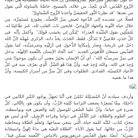
الرُّوحِ القُدُس، الَّذي نتَّحِدُ، من خلاله، بالمسيح، خاصَّةً بالمناولة الَّتي نقول
من بَعدها: “قد نظرنا النُّور الحقيقيَّ وأخذنا الرُّوح السَّمَاوِيَّ”.
فَضلًا عن تشديده إلى الدَّعوة لعيش سِرِّ التَّجسُّد، بِصُورَةٍ مُستَمِرَّة، مِن
خلال حياة التَّوبة والجهاد الرُّوحيِّ، فاتِحين بَابَ القلبِ لله، عَبرَ طَاعَتِنَا له،
مُتَمَثِّلِين بقول السَّيِّدة العذراء: “لِيَكُن لِي بِحَسَبِ قَولِكَ”. وأكمَلَ بِأنَّه في
كلِّ حَدَثٍ خَلاصِيٍّ لا نَتَذَكَّرُ، فَقَط، الحَدَثَ بِحَدِّ ذاته، الذِكرى مُهِمَّة لأنَّ الله
دَخَلَ في تاريخنا، وَصار بِإمكَانِنِا الدُّخول فِي أزَلِيَّتِه وسَرمَدِيَّته، كما يقول
القدِّيس سمعان اللَّاهوتي الجديد: “عند اتِّحاد الإنسان بالنِّعمة الإلهيَّة، يدخل
في سرِّ سرمديَّة الله”، أي أنَّ الإنسَان يختَبِرُ معنى أن يكون موجودًا مَتى
وُجِدَ في الله، والله وُجِدَ فيه. وأنَّ هَذَا هُوَ السِّرُّ، الَّذِي نغرُف منه في كلِّ
الأعياد الكنسيّة، القدادي، الصَّلوات وفي كلِّ سرٍّ من أسرار الكنيسة، وأنَّ
هذا ما نقتنيه.
وأردف سيادته أنَّ المُشكِلَةَ تَكمُنُ فِي أنَّنا نَجهَلُ بِوجُودِ الكَنزِ الكَامِن في
دَاخِلِنَا، مِمَّا يُشعِرُنا بِضعف التزامنا كَلِمَة الرَّبِّ، وأن يكون هو، بِالتَّالي، كلَّ
شيءٍ في حياتنا، وأنَّ علينا السَّعي للوصول إليه وَالعيش فيه وبواسطته،
عبر الصَّوم وَالصَّلاةِ، عَبرَ التَّأمُّل في ذواتنا وقراءة الإنجيل، الَّذي ليس هو
مجرّد كتاب، لكنَّه كلمة حياة، الَّتي ينبغي سماعها، وَتَعلُّم الصَّلاة ومخاطبة
الرَّبِّ من خِلالها، كما يقول الآباء: “الصَّلاة النقيّة هي نداءٌ إلهيٌّ واستِجَابَة
بشريّة”. أيضًا، يقول القدِّيس غريغوريوس بالاماس: “النِّعمة تسكن فينا”،