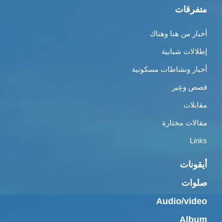
متفرقات
أخبار من هنا وهناك
إطلالات شبابية
أخبار ونشاطات مسكونية
قصص وعِبر
مقابلات
مقالات مختارة
Links
أيقونات
صلوات
Audio/video
Album