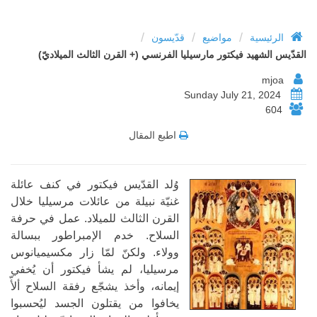
/
/
/
الرئيسية
مواضيع
قدّيسون
القدّيس الشهيد فيكتور مارسيليا الفرنسي (+ القرن الثالث الميلاديّ)
mjoa
Sunday July 21, 2024
604
اطبع المقال
وُلد القدّيس فيكتور في كنف عائلة
غنيّة نبيلة من عائلات مرسيليا خلال
القرن الثالث للميلاد. عمل في حرفة
السلاح. خدم الإمبراطور ببسالة
وولاء. ولكنّ لمّا زار مكسيميانوس
مرسيليا، لم يشأ فيكتور أن يُخفي
إيمانه، وأخذ يشجّع رفقة السلاح ألأّ
يخافوا من يقتلون الجسد ليُحسبوا