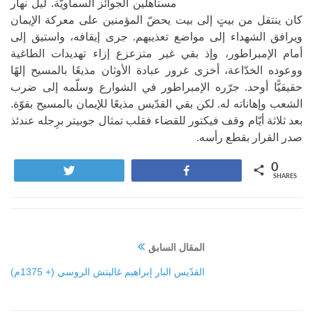
مستأهلين الجوائز السماويّة. ليل نهار
كان ينتقل من بيتٍ إلى بيت يحضّ المؤمنين على معركة الإيمان
ويرافق الشهداء إلى مواضع تعذيبهم. جرى إيقافه، واستيق إلى
أمام الإمبراطور، وإذ بقي غير متزعزع إزاء تهديدات الطاغية
ووعوده الخدّاعة، أخزى غرور عبادة الأوثان مذيعًا بالمسيح إلهًا
حقيقيًّا أوحد. جرّره الإمبراطور في الشوارع وسلّمه إلى ضرب
الشعب وإهاناته له. لكن بقي القدّيس مذيعًا للإيمان بالمسيح بقوّة.
بعد ثلاثة أيّام وقف فيكتور للقضاء فقلب تمثال جوبيتر برِجله عندئذ
صدر القرار بقطع رأسه.
0
Tweet
Share
SHARES
المقال السابق
القدّيس البار إبراهيم غاليتش الروسي (+ 1375م)