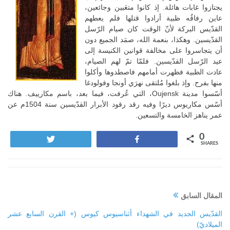
يجتازوا غابات هائلة. إذ كانوا متعَبين وجائعين،
عاين رفاقُه ظبية أرادوا قتلها فلم يعطهم
القدّيس البركة لأنّ الوقت كان صيام الرّسل
القدّيسين. وهكذا، بنعمة الله، صمَد الجميع دون
أن يتجاسروا على مخالفة قوانين الكنيسة إلى
عيد الرّسل القدّيسين. فلمّا تمّ لهم الصيام،
عادت الظبية فظهرت أمامهم فاصطدوها وأكلوا
منها بفرح. وإذ بلغوا مُلتقى نهرَي أونجا وفولودغا
أسّسوا مدينة Oujensk، التي عُرفت، فيما بعد، باسم مكارييف. هناك
أسّس مكاريوس ديرًا وفيه رقد رقود الأبرار القدّيسين سنة 1504م عن
عمر يناهز الخامسة والتسعين.
0
Tweet
Share
SHARES
المقال السابق
القدّيس الجديد في الشهداء أثناسيوس كيوس (+ القرن السابع عشر
الميلاديّ)