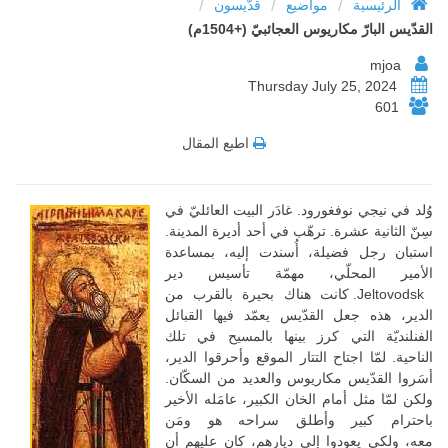
/
/
/
الرئيسية
مواضيع
قدّيسون
القدّيس البارّ مكاريوس العجائبيّ (+1504م)
mjoa
Thursday July 25, 2024
601
اطبع المقال
وُلد في نيجي نوفغورود. غادَر البيت العائليّ في
سِنّ الثانية عشرة. ترهّب في أحد أديرة المدينة.
استبان رجل فضيلة، أُسندت إليه، بمساعدة
الأمير المحلّي، مهمّة تأسيس دير
Jeltovodsk. كانت هناك بحيرة بالقرب من
الدير، هذه جعل القدّيس يعمّد فيها القبائل
الفنلنديّة التي كرز بينها بالمسيح في تلك
الناحية.
لمّا اجتاح التتار الموقع وأحرقوا الدير،
أسَروا القدّيس مكاريوس والعديد من السكّان.
ولكن لمّا مثل أمام الخان الكبير، عامَله الأخير
باحترام كبير وأطلق سراحه هو ومَن
معه، ولكي يعودوا إلى ديارهم، كان عليهم أن