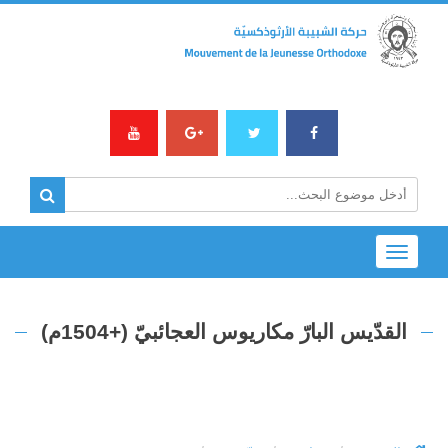
Toggle
navigation
القدّيس البارّ مكاريوس العجائبيّ (+1504م)