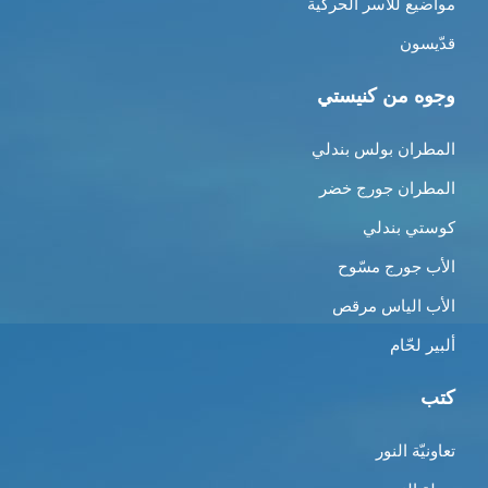
مواضيع للأسر الحركية
قدّيسون
وجوه من كنيستي
المطران بولس بندلي
المطران جورج خضر
كوستي بندلي
الأب جورج مسّوح
الأب الياس مرقص
ألبير لحّام
كتب
تعاونيّة النور