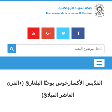
Toggle
navigation
القدّيس الأكسارخوس يوحنّا البلغاريّ (+القرن
العاشر الميلايّ)