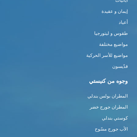
أبائيات
إيمان و عقيدة
أعياد
طقوس و ليتورجيا
مواضيع مختلفة
مواضيع للأسر الحركية
قدّيسون
وجوه من كنيستي
المطران بولس بندلي
المطران جورج خضر
كوستي بندلي
الأب جورج مسّوح