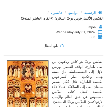
/
/
/
الرئيسية
مواضيع
قدّيسون
القدّيس الأكسارخوس يوحنّا البلغاريّ (+القرن العاشر الميلايّ)
mjoa
Wednesday July 31, 2024
563
اطبع المقال
القدّيس يوحنّا هو كاهن ولاهوتيّ من
أصل بلغاريّ، أوفَده القيصر بوريس
الأوّل إلى القسطنطينيّة. ذاع صيته
لعِلمه وحكمتِه. صار أكسرخوس
الكنيسة البلغاريّة خلال حُكم القيصر
سمعان. نقل إلى السلافيّة أعمالاً لآباء
الكنيسة كمثل كتاب القدّيس
باسيليوس عن خلق العالم والإيمان
الأرثوذكسيّ للقدّيس يوحنّا الدمشقيّ.
كذلك وضع دائرة معارف عصره