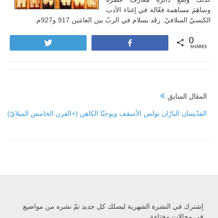
وساهَمَ مساهمة فعّالة في إغناء الأدب
الكنسيّ السلافيّ. رقَد بسلام في الربّ بين العامَين 917 و927م.
0
Tweet
Share
SHARES
المقال السابق
القدّيسان البارّان بولس الأسقف ويوحنّا الكاهن (+القرن الخامس الميلايّ)
إشترك في النشرة الشهرية ليصلك كل جديد تمّ نشره من مواضيع
في مجالات مختلفة