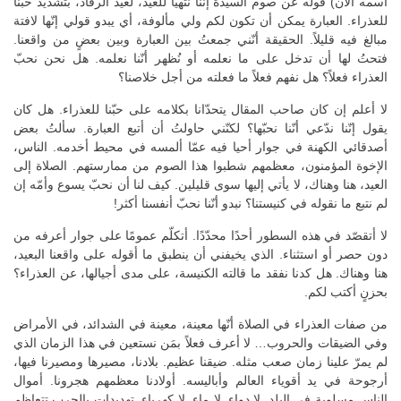
اسمه الآن) قوله عن صوم السيّدة إنّنا نتهيّأ للعيد، لعيد الرقاد، بتشديد حبّنا
للعذراء. العبارة يمكن أن تكون لكم ولي مألوفة، أي يبدو قولي إنّها لافتة
مبالغ فيه قليلاً. الحقيقة أنّني جمعتُ بين العبارة وبين بعضٍ من واقعنا.
فتحتُ لها أن تدخل على ما نعلمه أو نُظهر أنّنا نعلمه. هل نحن نحبّ
العذراء فعلاً؟ هل نفهم فعلاً ما فعلته من أجل خلاصنا؟
لا أعلم إن كان صاحب المقال يتحدّانا بكلامه على حبّنا للعذراء. هل كان
يقول إنّنا ندّعي أنّنا نحبّها؟ لكنّني حاولتُ أن أتبع العبارة. سألتُ بعض
أصدقائي الكهنة في جوار أحيا فيه عمّا ألمسه في محيط أخدمه. الناس،
الإخوة المؤمنون، معظمهم شطبوا هذا الصوم من ممارستهم. الصلاة إلى
العيد، هنا وهناك، لا يأتي إليها سوى قليلين. كيف لنا أن نحبّ يسوع وأمّه إن
لم نتبع ما نقوله في كنيستنا؟ نبدو أنّنا نحبّ أنفسنا أكثر!
لا أتقصّد في هذه السطور أحدًا محدّدًا. أتكلّم عمومًا على جوار أعرفه من
دون حصر أو استثناء. الذي يخيفني أن ينطبق ما أقوله على واقعنا البعيد،
هنا وهناك. هل كدنا نفقد ما قالته الكنيسة، على مدى أجيالها، عن العذراء؟
بحزنٍ أكتب لكم.
من صفات العذراء في الصلاة أنّها معينة، معينة في الشدائد، في الأمراض
وفي الضيقات والحروب… لا أعرف فعلاً بمَن نستعين في هذا الزمان الذي
لم يمرّ علينا زمان صعب مثله. ضيقنا عظيم. بلادنا، مصيرها ومصيرنا فيها،
أرجوحة في يد أقوياء العالم وأباليسه. أولادنا معظمهم هجرونا. أموال
الناس مسلوبة في البلد. لا دواء. لا ماء. لا كهرباء. تهديدات بالحرب تتعاظم