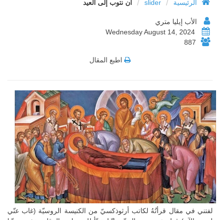
/
/
الرئيسية
slider
أن نتوب إلى العيد
الأب إيليا متري
Wednesday August 14, 2024
887
اطبع المقال
لفتني في مقال قرأتُهُ لكاتب أرثوذكسيّ من الكنيسة الروسيّة (غاب عنّي