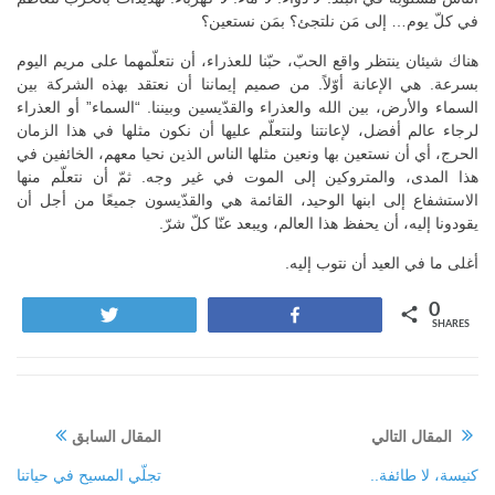
في كلّ يوم… إلى مَن نلتجئ؟ بمَن نستعين؟
هناك شيئان ينتظر واقع الحبّ، حبّنا للعذراء، أن نتعلّمهما على مريم اليوم
بسرعة. هي الإعانة أوّلاً. من صميم إيماننا أن نعتقد بهذه الشركة بين
السماء والأرض، بين الله والعذراء والقدّيسين وبيننا. “السماء” أو العذراء
لرجاء عالم أفضل، لإعانتنا ولنتعلّم عليها أن نكون مثلها في هذا الزمان
الحرج، أي أن نستعين بها ونعين مثلها الناس الذين نحيا معهم، الخائفين في
هذا المدى، والمتروكين إلى الموت في غير وجه. ثمّ أن نتعلّم منها
الاستشفاع إلى ابنها الوحيد، القائمة هي والقدّيسون جميعًا من أجل أن
يقودونا إليه، أن يحفظ هذا العالم، ويبعد عنّا كلّ شرّ.
أغلى ما في العيد أن نتوب إليه.
0
Tweet
Share
SHARES
المقال التالي
المقال السابق
كنيسة، لا طائفة..
تجلّي المسيح في حياتنا