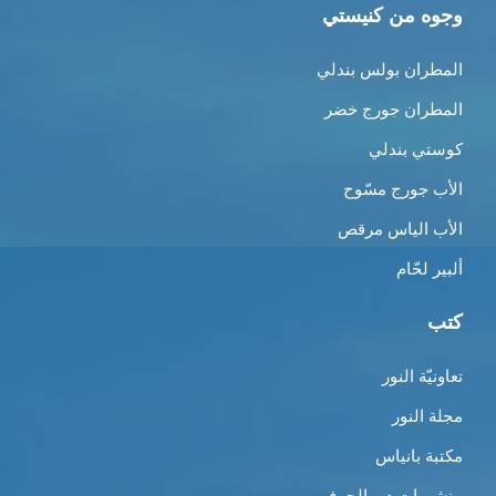
وجوه من كنيستي
المطران بولس بندلي
المطران جورج خضر
كوستي بندلي
الأب جورج مسّوح
الأب الياس مرقص
ألبير لحّام
كتب
تعاونيّة النور
مجلة النور
مكتبة بانياس
منشورات دير الحرف