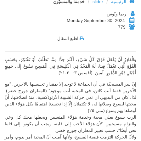
/
/
الرئيسية
slider
خدمتنا والمنسيّون
ريما ونّوس
Monday September 30, 2024
779
اطبع المقال
وَالْقَادِرُ أَنْ يَفْعَلَ فَوْقَ كُلِّ شَيْءٍ، أَكْثَرَ جِدًّا مِمَّا نَطْلُبُ أَوْ نَفْتَكِرُ، بِحَسَبِ
الْقُوَّةِ الَّتِي تَعْمَلُ فِينَا، لَهُ الْمَجْدُ فِي الْكَنِيسَةِ فِي الْمَسِيحِ يَسُوعَ إِلَى جَمِيعِ
أَجْيَالِ دَهْرِ الدُّهُورِ. آمِينَ. (أفسس ٣: ٢٠-٢١)
إنّ سر المسيحيّة في أن الجماعة لا توجد إلا بمقدار تحسسها بالآخرين. “مع
الآخرين فقط أنت كائن، في المحبة أنت موجود” (المطران جورج خضر).
لذا، كان من البديهي ان تعي حركة الشبيبة الأرثوذكسية، منذ انطلاقتها، أنّ
محبتها ليسوع وصلاتها له، لا تكتملان إلّا إذا تجسدتا اهتمامًا بكل هؤلاء الذين
أوصاها بهم يسوع (متى ٢٥).
الرب يسوع يعلي محبة وخدمة هؤلاء المنسيين ويجعلها محك كل وعي
والتزام مسيحيين “لأن هؤلاء الأحب إلى قلبه، ويجب أن يكونوا إلى قلبنا
نحن أيضًا”، حسب تعبير المطران جورج خضر.
ولأنّ الحركة التزمت قضية المسيح، ولأنها آمنت أنّ المحبة أمر يدوم، وأمر