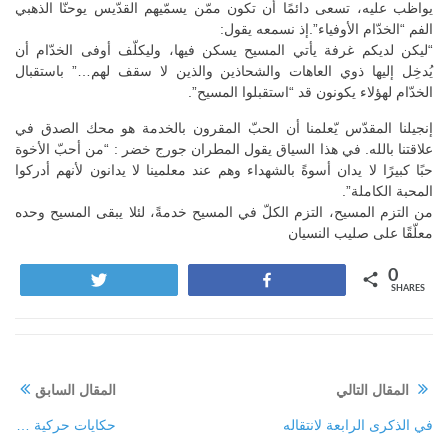
يواظب عليه، تسعى دائمًا أن تكون ممّن يسمّيهم القدّيس يوحنّا الذهبي
الفم “الخدّام الأوفياء”.إذ نسمعه يقول:
“ليكن لديكم غرفة يأتي المسيح يسكن فيها، وليكلّف أوفى الخدّام أن
يُدخِل إليها ذوي العاهات والشحاذين والذين لا سقف لهم…” باستقبال
الخدّام لهؤلاء يكونون قد “استقبلوا المسيح”.
إنجيلنا المقدّس يّعلمنا أن الحبّ المقرون بالخدمة هو محك الصدق في
علاقتنا بالله. في هذا السياق يقول المطران جورج خضر : “من أحبّ الأخوة
حبًا كبيرًا لا يدان أسوةً بالشهداء وهم عند معلمينا لا يدانون لأنهم أدركوا
المحبة الكاملة”.
من التزم المسيح، التزم الكلّ في المسيح خدمةً، لئلا يبقى المسيح وحده
معلّقًا على صليب النسيان
0
Tweet
Share
SHARES
المقال التالي
المقال السابق
في الذكرى الرابعة لانتقاله
حكايات حركية …