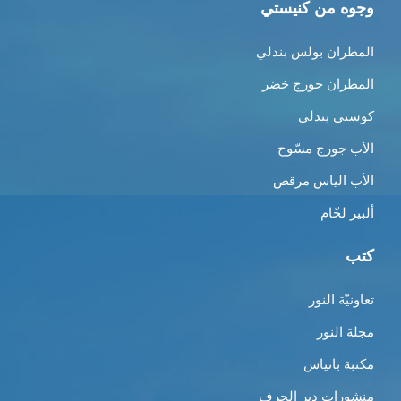
وجوه من كنيستي
المطران بولس بندلي
المطران جورج خضر
كوستي بندلي
الأب جورج مسّوح
الأب الياس مرقص
ألبير لحّام
كتب
تعاونيّة النور
مجلة النور
مكتبة بانياس
منشورات دير الحرف