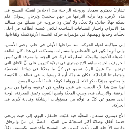
تشاركَ ديمتري سمعان وزوجته الراحلة ميّ الاخلاصَ لقضيّة المسيح في
هذه الأرض، وما يرتّبه التزامها من جهادٍ شخصيّ وترحالٍ رسوليّ. فلم
يصدّه جهادٌ حياتيّ، ولا تعبٌ، ولا عُمرٌ، ولا حروب، عن مسلكٍ من مسالك
هذا الالتزام، واجتياز المسافات الشاسعة ليلاقي كنيسة أنطاكية في أحلى
تجلّيات وحدتها ونهضتها، في مؤتمرات حركة الشبيبة الأرثوذكسيّة ولقاءاتها.
إلى مواكَبته لحياة الحركة، منذ مراحلها الأولى في حلب وحتى الأمس،
وإلى أثرِه الكبير في الأشخاص والمسارات، وسلاحُه، في هذا، كان الطاعة
المُذهلة للأخوة، والمحبّة المطبوعَة فرحًا في الوجه، والمعرفة التي تُنبِض
الحروفَ بالحياة، ساهَم الأخ ديمتري في توعيّة كثيرين على أنَّ الآفاق التي
ترتجيها منّا عيونُ الربّ تسمو عن كلّ ما يحدّنا في ذواتنا الشخصيّة
واهتماماتنا الداخليّة. فكانَ شاهدًا، أزمنةً وسنوات، في قطاعات الكنيسة
والمجتمع، مزوّدًا بفكرِ الانجيل ورؤاه الكونيّة، ناطقًا بلُطفِ المسيح.
لهذا بقيَ هذا الأخ الحبيب، في عيون وقلوبِ مَن عرفوه، وذاقوا من سحرِ
الرفقة، والارشاد، فيه، وطيبِ المحبّة ونُضجِ النُصح، وعمقِ المعرفة، الوجهَ
الذي يسمو عن كلّ ما تولّاه من مسؤوليات ارشاديّة وقيادية كُبرى في
الحركة.
الأخ ديمتري سمعان، المحبَّة فيه غلبَت. فانتقَل، اليوم، إلى حيث يرتجي
خدمةً أفعَلَ وصلاةً أكثر استجابَةً من السيّد . انضمَّ إلى ميّ والرفاق،
وقائمة الأرحام التي ولَدت كثيرين في المسيح وأفرَحتهم بكنيسته، وكلّ