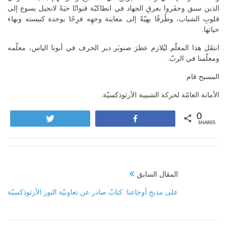
الذين سبق وحفَروا بعرقِ الجهاد في انطاكيّة قنواتًا حيَةً لانجيل يسوع إلى
قلوبِ الشباب، وطُرقًا بهيّةً إلى معاينة وجهِه فرِحًا بوحدة كنيسته وبهاء
حياتها.
انتقَل هذا المعلّم ليُلازم عطرَ صنوبَر دير الحرف في أبونا الياس، معلّمه
ومعلّمنا في الربّ.
المسيح قام
الأمانة العامّة لحركة الشبيبة الأرثوذكسيّة.
0
Tweet
Share
SHARES
المقال السابق
على مذبحِ أوجاعنا: كتابٌ صادر عن تعاونيّة النور الأرثوذكسيّة