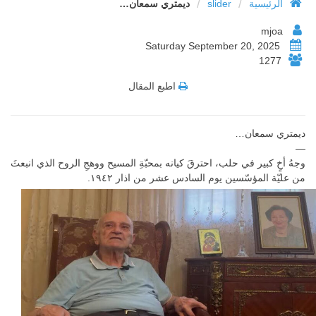
/
/
الرئيسية
slider
ديمتري سمعان…
mjoa
Saturday September 20, 2025
1277
اطبع المقال
ديمتري سمعان…
—
وجهُ أخٍ كبير في حلب، احترقَ كيانه بمحبّةِ المسيح ووهجِ الروح الذي انبعثَ
من عليّة المؤسّسين يوم السادس عشر من اذار ١٩٤٢.