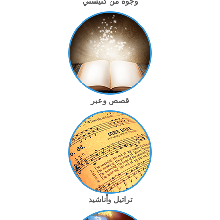
وجوه من كنيستي
قصص وعبر
تراتيل وأناشيد