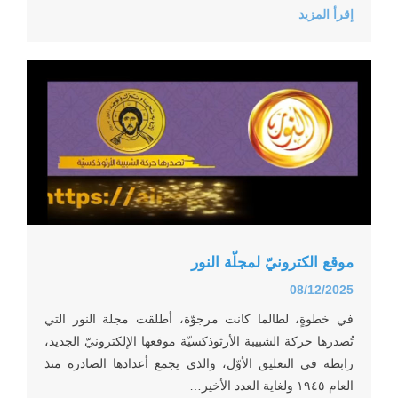
إقرأ المزيد
... صدور كتاب جديد عن افتتاحيّات الأب إلياس
... كتاب «مريم» للمطران جورج خضر
... موقع الكترونيّ لمجلّة النور
موقع الكترونيّ لمجلّة النور
... قصة سامي والمفتاح الحقيقي مستوحاة من مقا
08/12/2025
في خطوةٍ، لطالما كانت مرجوّة، أطلقت مجلة النور التي
تُصدرها حركة الشبيبة الأرثوذكسيّة موقعها الإلكترونيّ الجديد،
رابطه في التعليق الأوّل، والذي يجمع أعدادها الصادرة منذ
العام ١٩٤٥ ولغاية العدد الأخير…