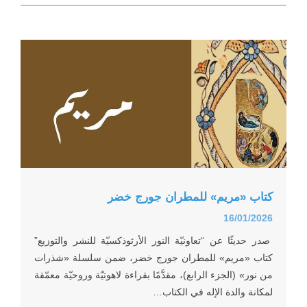
... فيديو وجداني عن إكتشاف كتب كوستي بندلي
... نشيد: “أقبل النور”
... فيديو مميّز مستوحى من مقال كوستي بندلي ب
كتاب «مريم» للمطران جورج خضر
16/01/2026
... الله الغائب الحاضر في الضيقات
صدر حديثًا عن “تعاونيّة النور الأرثوذكسيّة للنشر والتوزيع”
كتاب «مريم» للمطران جورج خضر، ضمن سلسلة «شذرات
من نور» (الجزء الرابع)، مقدَّمًا بقراءة لاهوتيّة وروحيّة معمّقة
... صدور كتاب “The Church in Movement&
لمكانة والدة الإله في الكتاب…