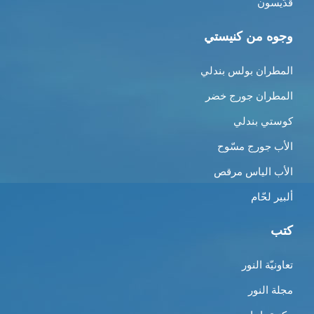
قدّيسون
وجوه من كنيستي
المطران بولس بندلي
المطران جورج خضر
كوستي بندلي
الأب جورج مسّوح
الأب الياس مرقص
ألبير لحّام
كتب
تعاونيّة النور
مجلة النور