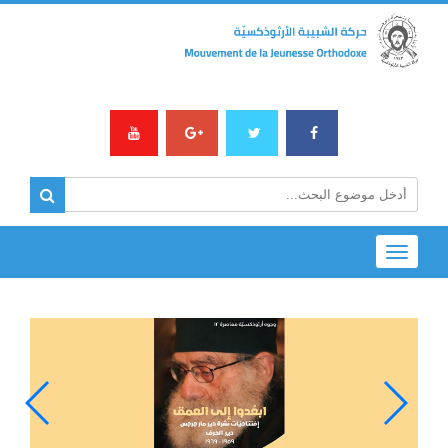
... فيديو وجداني عن إكتشاف كتب كوستي بندلي
... نشيد: “أقبل النور”
Toggle
... فيديو مميّز مستوحى من مقال كوستي بندلي ب
navigation
... الله الغائب الحاضر في الضيقات
... صدور كتاب “The Church in Movement&