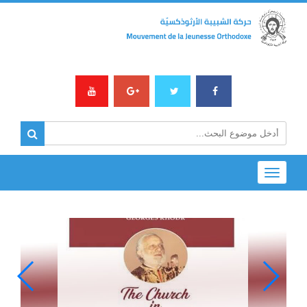
... ورشة عمل لمركز الجنوب في زحلة حول موضوع
... فيديو وجداني عن إكتشاف كتب كوستي بندلي
Toggle
... نشيد: “أقبل النور”
navigation
... فيديو مميّز مستوحى من مقال كوستي بندلي ب
... الله الغائب الحاضر في الضيقات