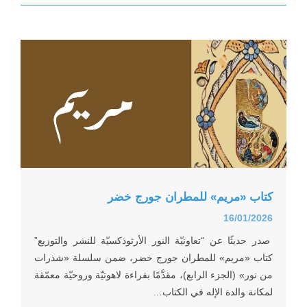
... ورشة عمل لمركز الجنوب في زحلة حول موضوع
... فيديو وجداني عن إكتشاف كتب كوستي بندلي
... نشيد: “أقبل النور”
كتاب «مريم» للمطران جورج خضر
16/01/2026
... فيديو مميّز مستوحى من مقال كوستي بندلي ب
صدر حديثًا عن “تعاونيّة النور الأرثوذكسيّة للنشر والتوزيع”
كتاب «مريم» للمطران جورج خضر، ضمن سلسلة «شذرات
من نور» (الجزء الرابع)، مقدَّمًا بقراءة لاهوتيّة وروحيّة معمّقة
... الله الغائب الحاضر في الضيقات
لمكانة والدة الإله في الكتاب…