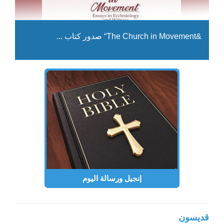
إخترنا لكم
... صدور كتاب “The Church in Movement&
... صدور كتاب جديد عن افتتاحيّات الأب إلياس
... كتاب «مريم» للمطران جورج خضر
... موقع الكترونيّ لمجلّة النور
إنجيل ورسالة اليوم
... قصة سامي والمفتاح الحقيقي مستوحاة من مقا
قديسون