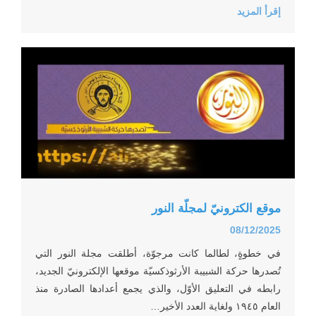
إقرأ المزيد
... صدور كتاب “The Church in Movement&
... صدور كتاب جديد عن افتتاحيّات الأب إلياس
... كتاب «مريم» للمطران جورج خضر
موقع الكترونيّ لمجلّة النور
... موقع الكترونيّ لمجلّة النور
08/12/2025
في خطوةٍ، لطالما كانت مرجوّة، أطلقت مجلة النور التي
تُصدرها حركة الشبيبة الأرثوذكسيّة موقعها الإلكترونيّ الجديد،
... قصة سامي والمفتاح الحقيقي مستوحاة من مقا
رابطه في التعليق الأوّل، والذي يجمع أعدادها الصادرة منذ
العام ١٩٤٥ ولغاية العدد الأخير…