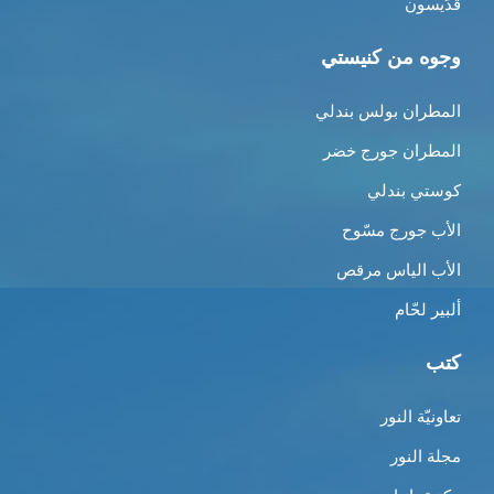
قدّيسون
وجوه من كنيستي
المطران بولس بندلي
المطران جورج خضر
كوستي بندلي
الأب جورج مسّوح
الأب الياس مرقص
ألبير لحّام
كتب
تعاونيّة النور
مجلة النور