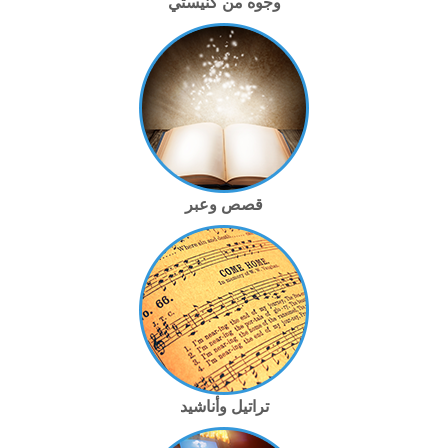
وجوه من كنيستي
قصص وعبر
تراتيل وأناشيد