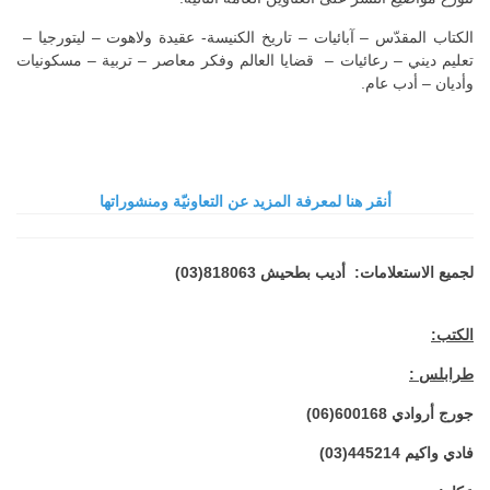
الكتاب المقدّس – آبائيات – تاريخ الكنيسة- عقيدة ولاهوت – ليتورجيا –
تعليم ديني – رعائيات – قضايا العالم وفكر معاصر – تربية – مسكونيات
وأديان – أدب عام.
أنقر هنا لمعرفة المزيد عن التعاونيّة ومنشوراتها
لجميع الاستعلامات: أديب بطحيش 818063(03)
الكتب:
طرابلس :
جورج أروادي 600168(06)
فادي واكيم 445214(03)