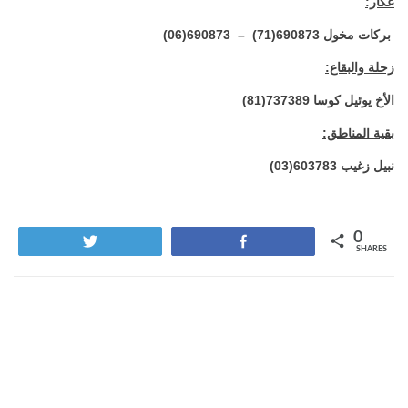
عكار:
بركات مخول 690873(71) – 690873(06)
زحلة والبقاع:
الأخ يوئيل كوسا 737389(81)
بقية المناطق:
نبيل زغيب 603783(03)
0
Tweet
Share
SHARES