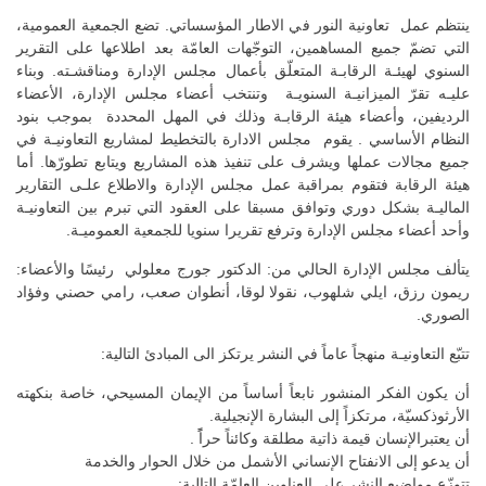
ينتظم عمل تعاونية النور في الاطار المؤسساتي. تضع الجمعية العمومية،
التي تضمّ جميع المساهمين، التوجّهات العامّة بعد اطلاعها على التقرير
السنوي لهيئـة الرقابـة المتعلّق بأعمال مجلس الإدارة ومناقشـته. وبناء
عليـه تقرّ الميزانيـة السنويـة وتنتخب أعضاء مجلس الإدارة، الأعضاء
الرديفين، وأعضاء هيئة الرقابـة وذلك في المهل المحددة بموجب بنود
النظام الأساسي . يقوم مجلس الادارة بالتخطيط لمشاريع التعاونيـة في
جميع مجالات عملها ويشرف على تنفيذ هذه المشاريع ويتابع تطورّها. أما
هيئة الرقابة فتقوم بمراقبة عمل مجلس الإدارة والاطلاع علـى التقارير
الماليـة بشكل دوري وتوافق مسبقا على العقود التي تبرم بين التعاونيـة
وأحد أعضاء مجلس الإدارة وترفع تقريرا سنويا للجمعية العموميـة.
يتألف مجلس الإدارة الحالي من: الدكتور جورج معلولي رئيسًا والأعضاء:
ريمون رزق، ايلي شلهوب، نقولا لوقا، أنطوان صعب، رامي حصني وفؤاد
الصوري.
تتبّع التعاونيـة منهجاً عاماً في النشر يرتكز الى المبادئ التالية:
أن يكون الفكر المنشور نابعاً أساساً من الإيمان المسيحي، خاصة بنكهته
الأرثوذكسيّة، مرتكزاً إلى البشارة الإنجيلية.
أن يعتبرالإنسان قيمة ذاتية مطلقة وكائناً حراًً .
أن يدعو إلى الانفتاح الإنساني الأشمل من خلال الحوار والخدمة
تتوزّع مواضيع النشر على العناوين العامّة التالية: