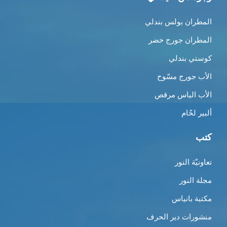
المطران بولس بندلي
المطران جورج خضر
كوستي بندلي
الأب جورج مسّوح
الأب الياس مرقص
ألبير لحّام
كتب
تعاونيّة النور
مجلة النور
مكتبة بانياس
منشورات دير الحرف