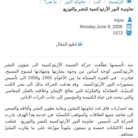
/
/
/
/
الرئيسية
كتب
تعاونيّة النور
ما هي؟
تعاونيـة النور الأرثوذكسية للنشر والتوزيع
mjoa
Monday June 9, 2008
1572
اطبع المقال
منذ تأسيسها تطلّعت حركة الشبيبة الأرثوذكسية الى شؤون النشر
الأرثوذكسي كوجه أساس من وجوه بشارتها وشهادتها ليسوع المسيح،
فبادرت في الفترة الممتدّة ما بين الأعوام 1955 و1958 الى تأسيس
منشورات النور الأرثوذكسية. وقد هدفت الحركة بذلك الى نشر الكتب
الدينيّـة، العقائديّة والفكريّة التي تعالج الإيمان وعلاقته بالفكر المعاصر,
والتي تبحث في حياة الكنيسة والمؤمنين إلى جانب التراث الابائي.
بعد اصدارات فاق عدد عناوينها المئتين وبغاية تطوير النشر وآفاقه والسعي
الى تعاضد جميع الطاقات والمواهب الكنسيّة في خدمة هذا الهدف بادرت
الحركة الى تأسيس تعاونية النور الأرثوذكسية للنشر والتوزيع. فبلغت
قيمة الاكتتابات خمسة و سبعون مليوناً موزّعة على ما يقارب المئتيّ
مساهم.