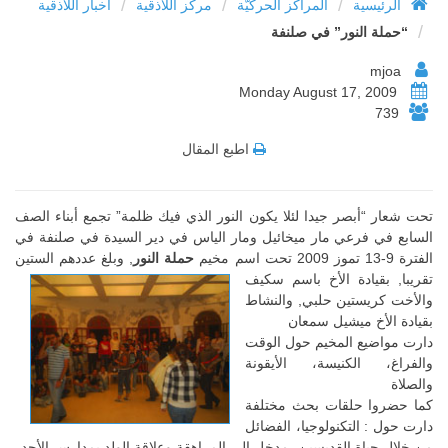
/
/
/
الرئيسية
المراكز الحركيّة
مركز اللاذقية
أخبار اللاذقية
/
“حملة النور” في صلنفة
mjoa
Monday August 17, 2009
739
اطبع المقال
تحت شعار “أبصر جيدا لئلا يكون النور الذي فيك ظلمة” تجمع أبناء الصف
السابع في فرعي مار ميخائيل ومار الياس في دير السيدة في صلنفة في
الفترة 9-13 تموز 2009 تحت اسم مخيم
حملة النور
, وبلغ عددهم الستين
تقريبا, بقيادة الأخ باسم سكيف
والأخت كريستين حلبي, والنشاط
بقيادة الأخ ميشيل سمعان
دارت مواضيع المخيم حول الوقت
والفراغ، الكنيسة، الأيقونة
والصلاة
كما حضروا حلقات بحث مختلفة
دارت حول : التكنولوجيا، الفضائل
من خلال حياة القديسين، مدخل الى المراهقة وعلاقة الولد بمدارس الأحد.