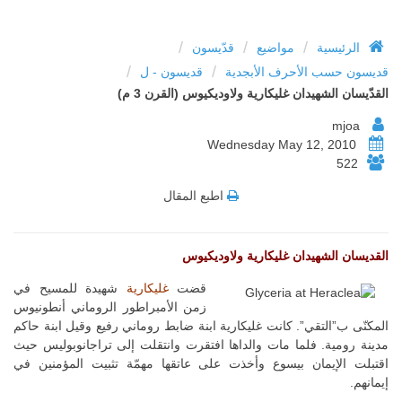
/
/
/
الرئيسية
مواضيع
قدّيسون
/
/
قديسون حسب الأحرف الأبجدية
قديسون - ل
القدّيسان الشهيدان غليكارية ولاوديكيوس (القرن 3 م)
mjoa
Wednesday May 12, 2010
522
اطبع المقال
القديسان الشهيدان غليكارية ولاوديكيوس
قضت
غليكارية
شهيدة للمسيح في
زمن الأمبراطور الروماني أنطونيوس
المكنّى ب”التقي”. كانت غليكارية ابنة ضابط روماني رفيع وقيل ابنة حاكم
مدينة رومية. فلما مات والداها افتقرت وانتقلت إلى تراجانوبوليس حيث
اقتبلت الإيمان بيسوع وأخذت على عاتقها مهمّة تثبيت المؤمنين في
إيمانهم.