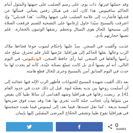
وقد حملتها غيرتها، ذات يوم، على رسم الصليب على جبهتها والمثول أمام
الحاكم سافينوس. هذا كان، آنئذ، في هيكل زفس يضحّي. فسألها عن
قنديلها فأشارت إلى علامة الصليب على جبهتها وقالت: “هذا قنديلي!” وإذ
اعترفت بالمسيح سيّدا حاول إرغامها على التضحية للصنم فرفعت الصلاة
إلى مسيحها. للحال هوى التمثال وتحطم. رشقها الوثنيون بالحجارة، فلم
تصبها حجارتهم بأذى.
عذبت وألقيت في السجن. سدّ عليها بإحكام لتموت جوعا فجاءها ملاك
الرب وعالها. نقلها الحاكم إلى هيراقليا. عرّضها للنار فلم تحترق. سلخ جلد
رأسها وألقاها في السجن. لما رأى حافظ السجن،
لاوديكيوس
، في اليوم
التالي، أنه لم يصبها أذى بل كانت تتمتّع بصحّة جيّدة، كأنه لم يحدث لها ما
حدث في اليوم السابق آمن بالمسيح وجرى للحال قطع هامته.
بعد ذلك ألقيت شهيدة المسيح للحيوانات فأظهر الرب الإله فيها عجائبه إلى
أن أسلمت روحها بين يديه بعضّة لبوة. قيل إن ذلك حدث في حدود العام
141 م. ربضت رفاتها في هيراقليا وشهد القدامى أن سائلا طيبا كان يفيض
من مثواها وأن عجائب جمّة كانت تجري بها. هذا وقد بنيت فوق ضريحها
كنيسة بديعة ، كما نقل جسدها، فيما بعد، إلى ليمنوس فيما بقيت جمجمتها
في هيراقليا تفوح طيبا وتشفي الحجّاج المرضى المقبلين إليها بإيمان.
0
Tweet
Share
SHARES