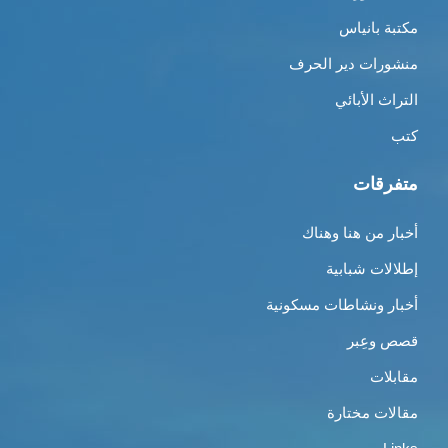
مكتبة بانياس
منشورات دير الحرف
التراث الأبائي
كتب
متفرقات
أخبار من هنا وهناك
إطلالات شبابية
أخبار ونشاطات مسكونية
قصص وعِبر
مقابلات
مقالات مختارة