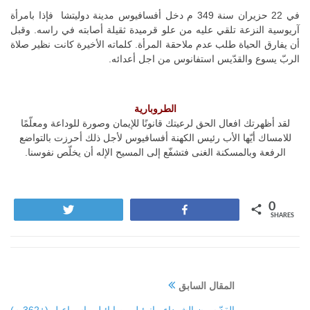
في 22 حزيران سنة 349 م دخل أفسافيوس مدينة دوليتشا فإذا بامرأة
آريوسية النزعة تلقي عليه من علو قرميدة ثقيلة أصابته في راسه. وقبل
أن يفارق الحياة طلب عدم ملاحقة المرأة. كلماته الأخيرة كانت نظير صلاة
الربّ يسوع والقدّيس استفانوس من اجل أعدائه.
الطروبارية
لقد أظهرتك افعال الحق لرعيتك قانونًا للإيمان وصورة للوداعة ومعلّمًا
للامساك أيّها الأب رئيس الكهنة أفسافيوس لأجل ذلك أحرزت بالتواضع
الرفعة وبالمسكنة الغنى فتشفّع إلى المسيح الإله أن يخلّص نفوسنا.
0
Tweet
Share
SHARES
المقال السابق