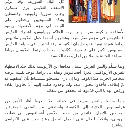
كل البلاد السورية، وقد تزيّى
الأسقف القدّيس بزي عسكري
وجاب سوريا وفينيقية وفلسطين
يشدّد المسيحيين ويحضّهم على
الثبات في وجه الأضطهاد ويسيم
الأساقفة والكهنة سرا. وإثر موت الحاكم يوليانوس، اشترك القدّيس
أفسافيوس في مجمع ضمّ سبعة وعشرين أسقفا حول القدّيس ملاتيوس
ليعلنوا عقيدة نيقية عقيدة إيمان الكنيسة. وقد اشترك في سيامة القدّيس
باسيليوس الكبير على قيصرية الكبّادوك، مذ ذاك ارتبط القدّيسان برباط
الصداقة المتينة وناضلا من اجل وحدة الكنيسة.
ولما تسلّم والنس العرش استبان مدافعا عن الآريوسية لذلك جدّد الاضطهاد
للفريق الأرثوذكسي فعزل أفسافيوس ونفاه إلى تراقيا. فوجد نفسه عرضة
لمخاطر الحرب ضدّ الغوط. وما إن درى مسيحيّو سمسياط بأنّ أسقفهم قد
تمّ إيقافه، فأخذوا يبحثون عنه، ولما وجدوه طلب إليهم ألا يحاولوا إنقاذه
ورفض الهدايا التي قدّموها له ليخففوا من شقائه.
ولما سقط والنس صريعا في حملته ضدّ الغوط أعاد الأمبراطور
غراسيانوس الحرّية إلى الكنيسة واستدعى من المنفى المعترفين
المجيدين بالإيمان. فانضم من جديد القدّيس أفسافيوس إلى قطيعه
الروحي، وانكبّ للحال على العمل ليجعل رعاة جددا على الكراسي
الشاغرة.