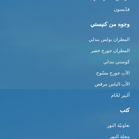
قدّيسون
وجوه من كنيستي
المطران بولس بندلي
المطران جورج خضر
كوستي بندلي
الأب جورج مسّوح
الأب الياس مرقص
ألبير لحّام
كتب
تعاونيّة النور
مجلة النور