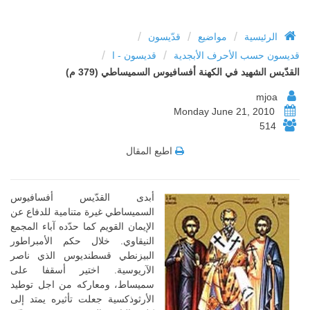
/
/
/
الرئيسية
مواضيع
قدّيسون
/
/
قديسون حسب الأحرف الأبجدية
قديسون - ا
القدّيس الشهيد في الكهنة أفسافيوس السميساطي (379 م)
mjoa
Monday June 21, 2010
514
اطبع المقال
أبدى القدّيس أفسافيوس
السميساطي غيرة متنامية للدفاع عن
الإيمان القويم كما حدّده آباء المجمع
النيقاوي. خلال حكم الأمبراطور
البيزنطي قسطنديوس الذي ناصر
الآريوسية. اختير أسقفا على
سميساط، ومعاركه من اجل توطيد
الأرثوذكسية جعلت تأثيره يمتد إلى