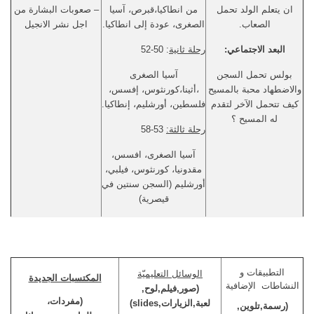
ان يتعلم الولد تحمل
من انطاكيا،قبرص، آسيا
– صعوبات البشارة من
الصعاب.
الصغرى، عودة إلى انطاكيا.
اجل نشر الانجيل
البعد الاجتماعي:
رحلة ثانية
: 50-52
بولس تحمل السجن
آسيا الصغرى
والاضطهاد محبة بالمسيح
،أثينا،كورنثوس، إفسس،
كيف تتحمل الآخر لتقدم
فلسطين، أورشليم، إنطاكيا.
له المسيح ؟
رحلة ثالثة:
53-58
آسيا الصغرى، افسس،
مقدونيا، كورنثوس، فيلبي،
أورشليم (السجن سنتين في
قيصرية)
التطبيقات و
الوسائل التعليميّة
المكتسبات الجديدة
النشاطات الإضافية
(صور,فيلم,لوح,
(مفردات،
لعبة,الزيارات,
slides
)
(رسمة,تلوين,