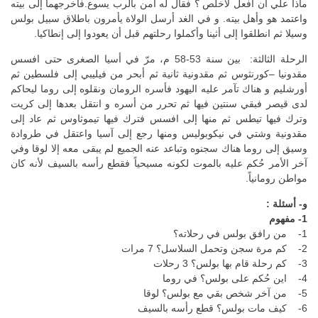
ماذا علي أن أفعل لأخلص ؟ فقال له آمن بالرب يسوع.فأخرجهما إلى بيته
واعتمد هو وأهل بيته. و في الغد أرسل الولاة يأمرون باطلاق سبيل بولس
وسيلا ثم انطلقوا إلى أثينا وأكملوا رحلتهم قبل أن يعودوا إلى إنطاكيا.
الرحلة الثالثة: بين سنة 53-58 م، مرّ في أسيا الصغرى حتى افسس
مقدونيا –كورنثوس ثم مقدونية ثانية ثم أبحر من فيليبي إلى فلسطين ثم
أورشليم و هناك تآمر عليه اليهود فأسره الرومان ونقلوه إلى روما ليحاكم
لدى قيصر فبقي سنتين فيها ثم تحرر من أسره و انتقل بعدها إلى كريت
وترك فيها تيطس ثم منها إلى افسس فترك فيها تيموثاوس ثم عاد إلى
مقدونية وشتي في نيكوبوليس ومنها رجع إلى آسيا واعتقل في طروادة
وسيق إلى روما هناك سجنوه وتباعد عنه الجميع لم يبقى معه إلا لوقا وفي
آخر الأمر حُكم عليه بالموت لكونه مسيحياً فقطع رأسه بالسيف لأنه كان
مواطن رومانياً.
و- أسئلة :
1- مفهوم
1- من رافق بولس في رحلاته؟
2- كم مرة سجن وتحمل السلاسل؟ 7 مرات
3- كم رحلة قام بها بولس؟ 3 رحلات
4- اين حُكم على بولس؟ في روما
5- من آخر شخص بقي مع بولس؟ لوقا
6- كيف مات بولس؟ قطع رأسه بالسيف