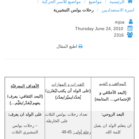
/
/
/
الرئيسية
مواضيع
مواضيع للأسر الحركية
/
اسرة الاستعداديين
رحلات بولس التبشيرية
mjoa
Thursday June 24, 2010
2316
اطبع المقال
المواقف و القيم
القدرات و المهارات
الأهداف المعرفيّة
(على الولد أن يكتب/يُقارن/
(البعد الأخلاقي و
(البعد الثقافي: يعرف/
يُحدّد/يميّز/يعدّد)
الإجتماعي… المتابعة)
يفهم/يُقدّر/يقيِّم…)
البعد الروحي:
تعداد رحلات بولس الثلاث
على الولد ان يعرف:
على الخارطة.
ان يتعلم الولد ان يقبل
– رحلات بولس
كلمة الله.
رحلة أولى:
45-48
التبشيري الثلاث