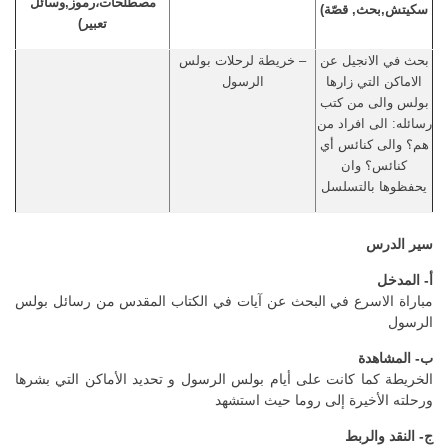
مصطلحات،رموز,وسائل
سكيتش,بحث, قصّة)
تعبير)
بحث في الانجيل عن
– خريطة لرحلات بولس
الاماكن التي زارها
الرسول
بولس والى من كتب
رسائله: الى افراد من
هم؟ والى كنائس أي
كنائس؟ وان
يحفظوها بالتسلسل
سير الدرس
أ- المدخل
مباراة الاسرع في البحث عن آيات في الكتاب المقدس من رسائل بولس
الرسول
ب- المشاهدة
الخريطة كما كانت على أيام بولس الرسول و تحديد الأماكن التي بشرها
ورحلته الأخيرة إلى روما حيث استشهد
ج- النقد والربط