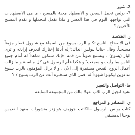
2- تثمير
7- بولس تحمل السجن و الاضطهاد محبة بالمسيح ، ما هي الاضطهادات
التي تواجهها اليوم في هذا العصر و ماذا تفعل لتتحملها و تقدم المسيح
للآخرين ؟
ز- الخلاصة
في الاصحاح التاسع تكلم الرب يسوع من السماء مع شاوول فصار مؤمناً
مسيحياً. وقال حنانيا لبولس آنذاك:”إله أبائنا إختارك لتعرف إرادته و ترى
البار (يسوع) ، وتسمع صوتاً من فمه. فإنك ستكون شاهداً له أمام جميع
الناس بما رأيت و سمعت” و هكذا علّم الرسول في كل مناسبة و ما زالت
أعمال الروح القدس مستمرة إلى الآن ، و لا يزال المؤمنون بالرب يسوع
مدعوين ليكونوا شهوداً له .فمن الذي ستخبره أنت عن الرب يسوع ؟ ؟
ط- التواصل والتعبير
نشيد انجيل الرب للاب نقولا مالك من المجموعة السابعة
ي- المصادر و المراجع
كتاب بولس الرسول –الكاتب جوزيف هولزنز منشورات معهد القديس
يوحنا الدمشقي