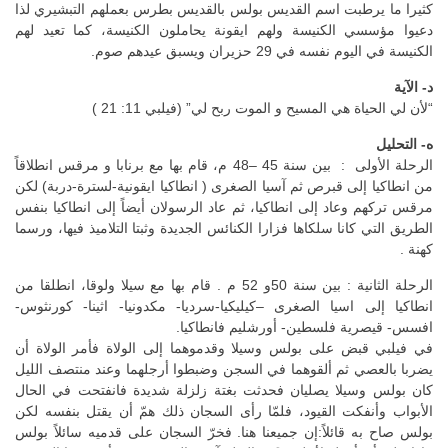
كثيرا ما يرطبت اسم القديس بولس بالقديس بطرس بعملهم التبشيري لذا
دعيوا مؤسسي الكنيسة ولهم ايقونة يحاملون الكنيسة، كما تعيد لهم
الكنيسة في اليوم نفسه في 29 حزيران ويسبق عيدهم صوم.
د- الآية
“لأن لي الحياة هي المسيح و الموت ربح لي” (فيلبي 11: 21 )
ه- التحليل
الرحلة الأولى : بين سنة 45 –48 م، قام بها مع برنابا و مرقس انطلاقاً
من انطاكيا إلى قبرص ثم آسيا الصغرى ( انطاكيا ايقونية-لسترة-دربة) لكن
مرقس تركهم وعاد إلى انطاكيا، ثم عاد الرسولان أيضاً إلى انطاكيا بنفس
الطريق التي كانا سلكاها فزارا الكنائس الجديدة وثبتا التلاميذ فيها، ورسما
كهنة .
الرحلة الثانية : بين سنة 50و 52 م . قام بها مع سيلا ولوقا، انطلقا من
انطاكيا إلى اسيا الصغرى –كيليكيا-سرديا- مكدونيا- اثينا- كورنثوس-
افسس- قيصرية فلسطين- أورشليم فانطاكيا.
في فيلبي قبض على بولس وسيلا وقدموهما إلى الولاة فأمر الولاة أن
يضربا بالعصي ثم ألقوهما في السجن وضبطوا أرجلهما وعند منتصف الليل
كان بولس وسيلا يصليان فحدثت بغتة زلزلة شديدة فانفتحت في الحال
الأبواب وأنفكت القيود، فلمّا رأى السجان ذلك همّ أن يقتل بنفسه لكن
بولس صاح به قائلاً:إن جميعنا هنا. فخرّ السجان على قدميه سائلاً بولس