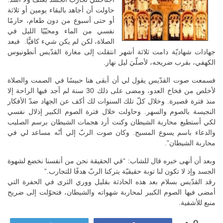
حاولت أن أجاهد بالبقاء يومين أو ثلاثة
أو حتى أسبوع من دون طعام، حارمًا
نفسي من الماء ومحيّيًا الليل في
الصلاة، لكن لم يكن شيء كافيًّا. فبعد
جهادات شهاديّة دامت ثلاثة أشهر انتقلت إلى مغارة القدّيس أنطونيوس
الكهفي، بقرب ضريحه، لأصلّيَ ليل نهار.
فسمعت صوت القدّيس يقول لي أن أبقى هنا حبيسًا في الصمت والصلاة
لأخلص من فخاخ العدو، ومضى على ذلك 30 سنة لم أجد فيها الراحة إلا
منذ فترة قصيرة. وخلال كلّ تلك السنوات لك أكف عن الجهاد ضدّ الأفكار
النجيسة بالصوم والسهر. وحاولت خلال فترة الصوم الكبير إذلال نفسي
لكي أستطيع محاربة الشيطان وكنت أرد هجمات الشيطان برسم الصليب
والدعاء باسم يسوع المسيح. وكان صوت الربّ إلي أنّه مساعد لي في
محاربة الشيطان”.
وبعد أن أنهى خبره قال للشاب: “قي الحقيقة نحن من أنفسنا نخضع لشهوة
الجسد وإذ لا تكون لنا توبة حقيقيّة يتركنا الربّ هدفًا للتجارب.”
رقد القدّيس بسلام بعد هذه الحادثة بقليل ووري الثرى في الحفرة التي
أمضى فيها الصوم الكبير لمحاربة شهواته والشيطان، فتحوّلت إلى ضريح
منبع للأشفية.