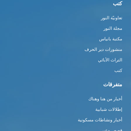
كتب
تعاونيّة النور
مجلة النور
مكتبة بانياس
منشورات دير الحرف
التراث الأبائي
كتب
متفرقات
أخبار من هنا وهناك
إطلالات شبابية
أخبار ونشاطات مسكونية
قصص وعِبر