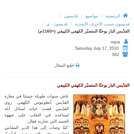
/
/
/
الرئيسية
مواضيع
قدّيسون
/
/
قديسون حسب الأحرف الأبجدية
قديسون - ي
القدّيس البار يوحنّا المتصبّر الكهفي الكييفي (+1160م)
mjoa
Saturday July 17, 2010
562
اطبع المقال
القدّيس البار يوحنّا المتصبّر الكهفي الكييفي
عاش سنوات طويلة حبيسًا في مغارة
القدّيس أنطونيوس الكهفي. روى
القدّيس قصت حياته لسائل أتاه
ليساعده في التغلب على شهوة
الجسد التي تحاربه فقال:
“لمّا وصات إلى هذا الدير المقدّس
اجتاحتني تجارب الجسد بعنف ولا أشدّ.