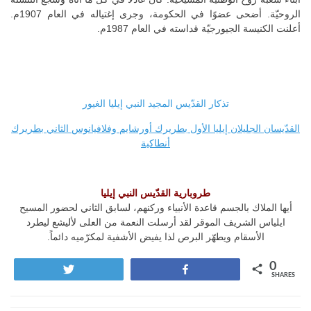
الروحيّة. أضحى عضوًا في الحكومة، وجرى إغتياله في العام 1907م.
أعلنت الكنيسة الجيورجيّة قداسته في العام 1987م.
تذكار القدّيس المجيد النبي إيليا الغيور
القدّيسان الجليلان إيليا الأول بطريرك أورشايم وفلافيانوس الثاني بطريرك
أنطاكية
طروبارية القدّيس النبي إيليا
أيها الملاك بالجسم قاعدة الأنبياء وركنهم، لسابق الثاني لحضور المسيح
ايلياس الشريف الموقر لقد أرسلت النعمة من العلى لأليشع ليطرد
الأسقام ويطهّر البرص لذا يفيض الأشفية لمكرّميه دائماً.
0
Tweet
Share
SHARES