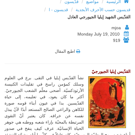
/
/
/
الرئيسية
مواضيع
قدّيسون
/
/
قديسون حسب الأحرف الأبجدية
قديسون - ا
القدّيس الشهيد إيليا الجيورجي العادل
mjoa
Monday July 19, 2010
919
اطبع المقال
القدّيس إيليا الجيورجيّ
نشأ القدّيس إيليا في التقى. برع في العلوم
وسلك كمؤمن راسخ في تقليدات الكنيسة
الأرثوذكسيّة. أضحى معلّم الشعب الجيورجيّ.
أكثر ما كان يعود، في تعليمه، إلى حياة
القدّيسين. بدا في عيون أبناء قومه صورة
للكاهن والراعي الصالح المستعد أبدًا لأنّ يبذل
نفسه عن خرافه. كان يعتبر أنّ التقوى
المرتبطة بالمحبّة بإزاء شعبه ووطنه هي جوهر
الحياة الإنسانيّة. عرف كيف ينفخ في صدور
أبناء شعبه روح الوطنيّة المسيحيّة. كان عادلاً في كلّ ما أتاه وشجّع التنشئة