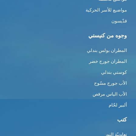
مواضيع للأسر الحركية
قدّيسون
وجوه من كنيستي
المطران بولس بندلي
المطران جورج خضر
كوستي بندلي
الأب جورج مسّوح
الأب الياس مرقص
ألبير لحّام
كتب
تعاونيّة النور