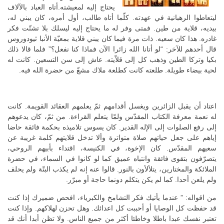
يحتاج إليه لمعيشته.أتاه العباد بالآلاف
ليتعاطوا الرهبانية في عهدته. كلّما أتاه طالب، أول أمره، كان يبني له،
بيديه، قلاية من طين. فمتى وفر له ما يحتاج إليه ليسلك بلا تشتّت فكر
غادره. هذا كان سعيه. ذات مرة فيما كان يبني قلاية بمعيّة الأنبا ثيودوروس
قال أحدهم للآخر: “لو أتانا الله زائرا الآن فماذا كنا نفعل؟” فلما قالا ذلك
بكيا وتركا الطين وذهب كل إلى قلاّيته. عاش إلى سن التسعين. كانت له
لحية بيضاء طويلة. طلعته كانت كطلعة ملاك مشعّ من حضرة الله فيه.
اعتاد أن يقبل الزائرين ويغسل أقدامهم ثمّ يعلمهم العقائد القويمة. كانت
له نعمة معرفة الكتاب المقدّس ولمّا يتعلم القراءة. من ثمّ، كان يدعوهم
إلى رفع الصلوات إلى الإله القدير. كان يسوس تلاميذه بحكمة فائقة حاضا
إياهم على جعل حياتهم صلاة متواترة وألا تدخل قلايتهم كلمة غريبة عن
سعيهم المقدّس. كان الإخوة، في الكنيسة، اقتداء بأبيهم الروحي،
يتصرّفون بتقوى فائقة وانتباه عميق كما لو كانوا في السماء، في حضرة
الملائكة والمختارين، يتلألأون بالنور. قالوا عنه إنه لم يكذب البتّة ولم يحلف
ولم يلعن أحدا. كما لم يكن يتكلم دونما حاجة أو مبرّر.
من اقواله: ” عندما يأتيك فكر التشامخ والكبرياء، افحص ضميرك إذا كنت
قد حفظت كل الوصايا أو أحببت كل اعدائك. وهل تحزن لهلاكهم. وإذا كنت
تعتبر نفسك عبدا باطلا وخاطئا أكثر من جميع الناس. ولا تظن أبدا أنك قد