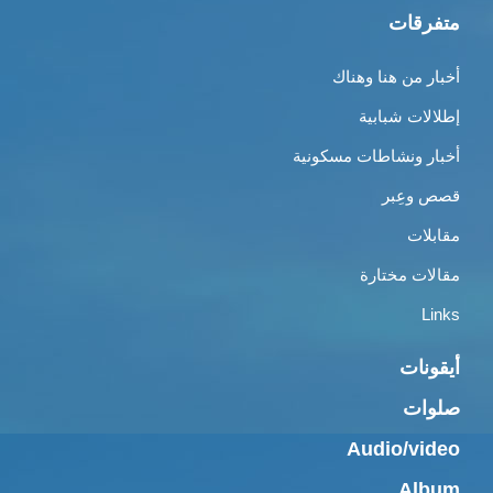
متفرقات
أخبار من هنا وهناك
إطلالات شبابية
أخبار ونشاطات مسكونية
قصص وعِبر
مقابلات
مقالات مختارة
Links
أيقونات
صلوات
Audio/video
Album