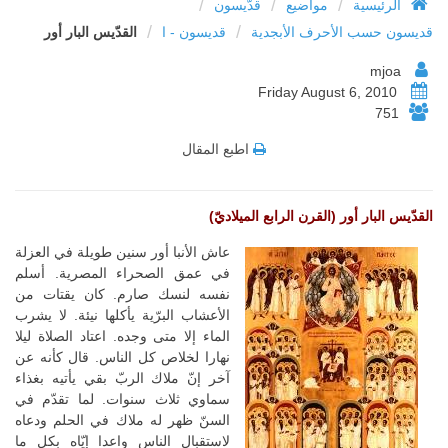
/
/
/
الرئيسية
مواضيع
قدّيسون
/
/
قديسون حسب الأحرف الأبجدية
قديسون - ا
القدّيس البار أور
mjoa
Friday August 6, 2010
751
اطبع المقال
القدّيس البار أور (القرن الرابع الميلاديّ)
عاش الأنبا أور سنين طويلة في العزلة
في عمق الصحراء المصرية. أسلم
نفسه لنسك صارم. كان يقتات من
الأعشاب البرّية يأكلها نيئة. لا يشرب
الماء إلا متى وجده. اعتاد الصلاة ليلا
نهارا لخلاص كل الناس. قال كأنه عن
آخر إنّ ملاك الربّ بقي يأتيه بغذاء
سماوي ثلاث سنوات. لما تقدّم في
السنّ ظهر له ملاك في الحلم ودعاه
لاستقبال الناس واعدا إيّاه بكل ما