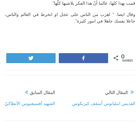
قمت بهذا كلها، عالما أنّ هذا الفكر يلاشيها كلّها”.
وقال ايضا: ” اهرب من الناس على عجل او انخرط في العالم والناس،
جاعلا نفسك جاهلا في امور كثيرة”.
0
Tweet
Share
SHARES
المقال التالي
المقال السابق
القديس امليانوس أسقف كيزيكوس
الشهيد أفسيغنيوس الأنطاكيّ