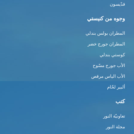
قدّيسون
وجوه من كنيستي
المطران بولس بندلي
المطران جورج خضر
كوستي بندلي
الأب جورج مسّوح
الأب الياس مرقص
ألبير لحّام
كتب
تعاونيّة النور
مجلة النور