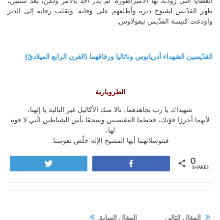
العطايا التي زودّته بها الأمبراطورة. لم يدر أحد بالأمر ولكنّ، بعد سنتين،
ظهر القدّيس لشيوخ ديره وأطلعهم على وفاته. ونقلت رفاته إلى الدير
واودعت كنيسة القدّيس نيقولاوس.
القدّيسين الشهداء أدريانوس وناتاليا ورفاقهما (القرن الرابع الميلاديّ)
الطروبارية
شهيداك يا رب بجاهدهما، نالا منك الأكاليل غير البالية يا إلهنا،
لأنهما أحرزا قوّتك، فحطما المغتصبين وسحقا بأس الشياطين الّتي لا قوة
لها،
فبتوسلاتهما أيها المسيح الإله خلّص نفوسنا.
0
Tweet
Share
SHARES
المقال التالي
المقال السابق