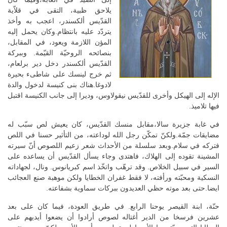
يلاحق ظبية، التقى في قلاّية
القدّيس ألكسندر، اعجب به وأخذ
يتردّد عليه بانتظام.وكان يحمل إليه
المؤن اللازمة ويعود، في المقابل،
بنصائحه الروحيّة القيّمة. وببركة
القدّيس ألكسندر دخل دير برلعام،
ثم خرج لينسك على شاطىء بحيرة
لادوغا.هناك بنى كنيسة لدخول والدة
الإله إلى الهيكل وأخرى للقدّيس نيقولاوس، وديرا إلى جانب الكنيسة اقتبل
فيها تلاميذ.
في غابة جزيرة سالا،مقابل منسك القدّيس، كان يعيش لص سبّب له
مضايقات جمّة.ولكنّ تمكّن رجل الله لوداعته، من التأثير حسنا في اللص
فتركه في سلام.وبعد سلسلة من الأحداث شعر زعيم اللصوص أنّ سيرته
المشينة تقوده إلى الهلاك، فاهتدى وجاء يسأل القدّيس أن يساعده على
السير في سبيل الخلاص. وقد ترهّب واتخّذ اسم كبريانوس. ونال، لجهاداته
النسكية ومحبّته ورأفته، لا فقط غفران الخطايا ولكن موهبة صنع العجائب
ايضا.حتى بعد موته حظي العديدون ببركات سماوية بشفاعته.
حنّة، ابنة القيصر يوحنا الرابع. في طريق العودة، فيما كان على بعد
عشرين فرسخا من الدير أغتاله لصوص أرادوا أن يضعوا أيديهم على