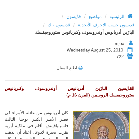
/
/
/
الرئيسية
مواضيع
قدّيسون
/
/
قديسون حسب الأحرف الأبجدية
قديسون - ك
البارّين أدريانوس أوندروسوف وكبريانوس ستوروجيفسك
mjoa
Wednesday August 25, 2010
722
اطبع المقال
القدّيسين البارّين أدريانوس أوندروسوف وكبريانوس
ستوروجيفسك الروسيين (القرن 16 م)
كان أدريانوس من عائلة الأمراء في
قصر الأمير الكبير يوحنا الثالث
فاسيليافيتش. أقام في ملكية أبويه
بقرب بحيرة لادوغا. اعتاد أن يذهب
إلى الصيد في الغابة،وفيما كان