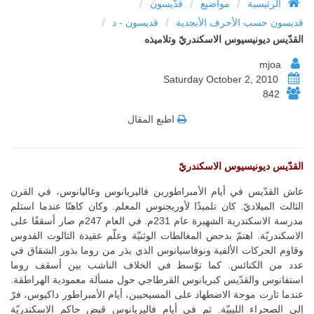
/
/
/
الرئيسية
مواضيع
قدّيسون
/
/
قديسون حسب الأحرف الأبجدية
قديسون - د
القدّيس ديونيسيوس الاسكندريّ وتلاميذه
mjoa
Saturday October 2, 2010
842
اطبع المقال
القدّيس ديونيسيوس الاسكندريّ
عاش القدّيس في أيام الأمبراطورين فاليريانوس وغاليانوس، في القرن
الثالث الميلاديّ. كان تلميذًا لأوريجنوس المعلم. وكان كاهنًا عندما استلم
مدرسة الاسكندرية الشهيرة عام 231م. في العام 247م صار أسقفًا على
الاسكندريّة. اهتمّ بدحض المغالطات الوثنيّة وعلّم عقيدة الثالوث القدوس
وقاوم الحركات الألفية ونوفاسيانوس الذي بذر من روما بذور الشقاق في
عدد من الكنائس. كما توّسط في الخلاف الناشب بين أسقف روما
استفانوس والقدّيس كبريانوس القرطاجي حول مسألة معمودية الهراطقة.
عندما ثارت موجة الاضطهاد على المسيحيين، أيام الأمبراطور داكيوس، فرّ
إلى الصحراء الليبيّة. ثم في أيام فاليريانوس قبض حاكم الاسكندريّة