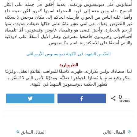
أمليانوس على ديونيسيوس ورفقته، بعدما أخفق في حمله على إنكار
المسيح نفاه ومن معه إلى قرية الصحراء اسمها كفرو. لكن صيته ذاع
وأقبل عليه الناس من الجوار، فأرسله الحاكم إلى مكان موحش لا يسكنه
غير اللصوص. وهناك بقي اثني عشر عامًا عانى خلالها ضيقات شديدة، منها
الرجم بالحجارة. وأخيرًا قضى هو وتلميذاه غايوس وفستوس. أمّا تلميذاه
أفسافيوس وخيريمون فأضحيا معترفين وصار الأول أسقفًا على لاودكية
والثاني أسقفًا على الاسكندرية باسم مكسيموس.
القدّيس الشهيد في الكهنة ذيونيسيوس الأريوباغي
الطروبارية
لما اصطادك بولس بكرازته، ظهرت كاشفًا للمواهب الفائقةِ العقل، ومُزَينًا
بفكرٍ رفيعٍ سامٍ. يا مُسارًا للجواهرِ العقليَّة، ومدرِّبًا للأمور التي لا تُفسَّر. يا
مُظهر الحكمة ديونيسيوسُ الشهيدُ في الكهنة.
0
Tweet
Share
SHARES
المقال التالي
المقال السابق