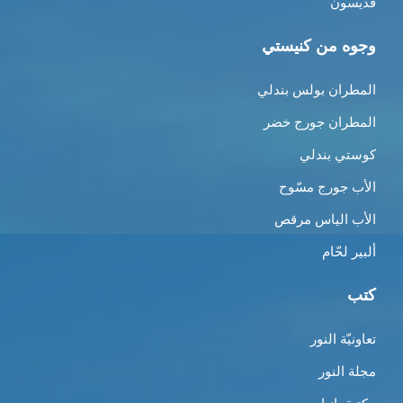
قدّيسون
وجوه من كنيستي
المطران بولس بندلي
المطران جورج خضر
كوستي بندلي
الأب جورج مسّوح
الأب الياس مرقص
ألبير لحّام
كتب
تعاونيّة النور
مجلة النور