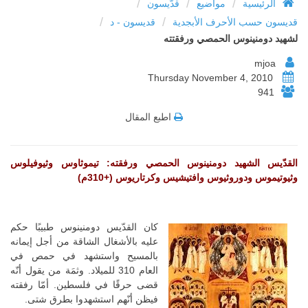
/
/
/
الرئيسية
مواضيع
قدّيسون
/
/
قديسون حسب الأحرف الأبجدية
قديسون - د
لشهيد دومنينوس الحمصي ورفقتته
mjoa
Thursday November 4, 2010
941
اطبع المقال
القدّيس الشهيد دومنينوس الحمصي ورفقته: تيموثاوس وثيوفيلوس
وثيوتيموس ودوروثيوس وافتيشيس وكرتاريوس (+310م)
كان القدّيس دومنينوس طبيبًا حكم
عليه بالأشغال الشاقة من أجل إيمانه
بالمسيح واستشهد في حمص في
العام 310 للميلاد. وثمَة من يقول أنّه
قضى حرقًا في فلسطين. أمّا رفقته
فيظن أنّهم استشهدوا بطرق شتى.