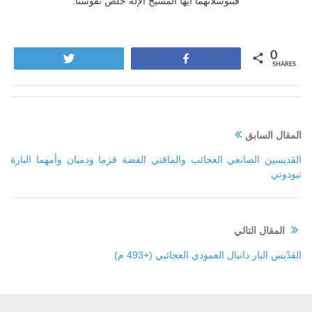
فبتوسّلاتهما أيّها المسيح الإله خلّص نفوسنا.
0
Tweet
Share
SHARES
المقال السابق
القديسين الصانعي العجائب والماقتي الفضة قزما ودميان وأمهما البارة
ثيودوتي
المقال التالي
القدّيس البار دانيال العمودي العجائبي (+493 م)