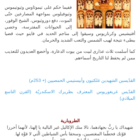
ففيما حكم على تيموثاوس وثيوتيموس
وثيوفيلوس بمواجهة المصارعين حتّى
الموت، دفع دوروثيوس، الشيخ الوقور،
إلى الحيوانات المفترسة، وخصي
أفتيشيس وكرتاريوس وسيقوا إلى مناجم الحديد في فاينو حيث قضيا
ببطىء نتيجة لهيب الشمس والتعب الشديد والحرمان.
كما أسلمت ثلاث عذارى لبيت من بيوت الدعارة، وأخضع العديدون للتعذيب
ممن لم يحفظ لنا التاريخ أسماءهم.
القدّيسين الشهيدين غلكتيون وأبيستيمي الحمصيين (+ 253م)
القدّيس غريغوريوس المعترف بطريرك الاسكندريّة (القرن التاسع
الميلادي)
الطروبارية
شهيداك يا ربُّ بجهادهما، نالا منك الإكاليل غير البالية يا إلهنا، لأنهما أحرزا
قوّتك فحطّما المغتصبين، وسحقا بأس الشياطين الّتي لا قوَّة لها.