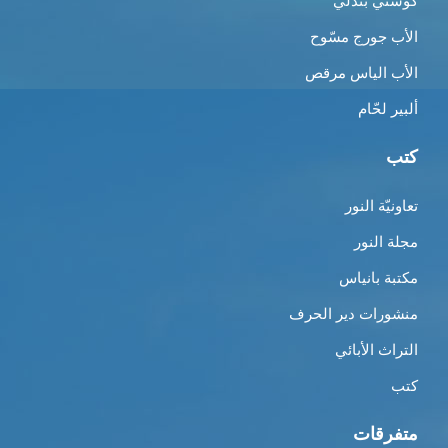
كوستي بندلي
الأب جورج مسّوح
الأب الياس مرقص
ألبير لحّام
كتب
تعاونيّة النور
مجلة النور
مكتبة بانياس
منشورات دير الحرف
التراث الأبائي
كتب
متفرقات