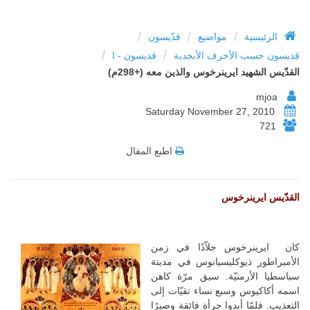
/
/
/
الرئيسية
مواضيع
قدّيسون
/
/
قديسون حسب الأحرف الأبجدية
قديسون - ا
القدّيس الشهيد ايرينرخوس والذين معه (+298م)
mjoa
Saturday November 27, 2010
721
اطبع المقال
القدّيس ايرينرخوس
كان ايرينرخوس جلاّدًا في زمن
الأمبراطور ذيوكليسيانوس في مدينة
سباسطيا الأرمنيّة. سيق مرّة كاهن
اسمه أكاكيوس وسبع نساء تقيّات إلى
التعذيب. فلمّا أبدوا جرأة فائقة وصبرًا