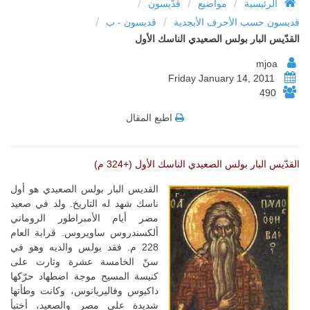
/
/
/
الرئيسية
مواضيع
قدّيسون
/
/
قديسون حسب الأحرف الأبجدية
قديسون - ب
القدّيس البار بولس الصعيدي الناسك الأول
mjoa
Friday January 14, 2011
490
اطبع المقال
القدّيس البار بولس الصعيدي الناسك الأول (+324 م)
القديس البار بولس الصعيدي هو أول
ناسك شهد له التاريخ. ولد في صعيد
مصر أيام الأمبراطور الروماني
ألكسندروس ساويروس. قرابة العام
228 م. فقد بولس والديه وهو في
سنّ الخامسة عشرة وثارت على
كنيسة المسيح موجة اضطهاد حرّكها
داكيوس وفاليريانوس، وكانت وطأتها
شديدة على مصر والصعيد، أختبأ