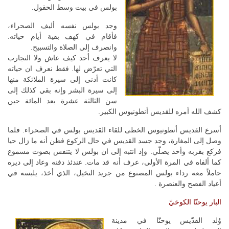
بولس في بيت وسط الحقول.
وجد بولس نفسه أليف الصحراء،
فأقام في كهف بقية أيام حياته.
وانصرف إلى الصلاة والتسبيح.
لا يعرف أحد كيف عاش ولا التجارب
التي تعرّض لها. فقط نعرف ان حياته
كانت أدنى إلى سيرة الملائكة منها
إلى سيرة البشر وإنه بقي كذلك إلى
سن الثالثة عشرة بعد المائة حين
كشف الله أمره للقديس أنطونيوس الكبير.
أسرع القديس أنطونيوس الخطى للقاء القديس بولس في الصحراء. فلما
وصل إلى المغارة، وجد جسد القديس في حال الركوع فظن أنه ما زال حيا
فركع بقربه وأخذ يصلّي. وإذ انتبه إلى ان بولس لا يتنفس بصوت مسموع
كما ألفاه في المرة الأولى، عرف أنه قد مات. عندئذ دفنه وعاد إلى ديره
حاملاً معه رداء بولس المصنوع من جريد النخيل، الذي أخذ، يلبسه في
أعياد الفصح والعنصرة .
البار يوحنّا الكوخيّ
وُلد القدّيس يوحنّا في مدينة