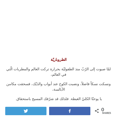
الطروباريّة
لمّا صبوت إلى الرّبّ منذ الطفوليّة بحرارة تركت العالم والمطربات الّتي
في العالم،
ونسكت نسكاً فاضلاً، ونصبت الكوخ عند أبواب والدَيْك، فسحقت مكامن
الأبالسة،
يا يوحنّا الكليّ الغبطة. فلذلك قد شرّفك المسيح باستحقاق.
0
Tweet
Share
SHARES