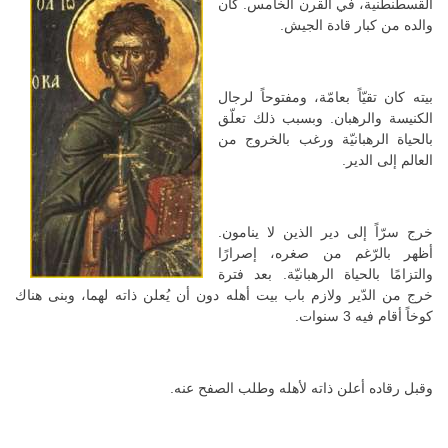
القسطنطنية، في القرن الخامس. كان
والده من كبار قادة الجيش.
بيته كان تقيّاً بعامّة، ومفتوحاً لرجال
الكنيسة والرهبان. وبسبب ذلك تعلّق
بالحياة الرهبانيّة ورغب بالخروج من
العالم إلى الدير.
خرج سرّاً إلى دير الذين لا ينامون.
أظهر بالرّغم من صغره، إصرارًا
والتزامًا بالحياة الرهبانيّة. بعد فترة
خرج من الدّير ولازم باب بيت أهله دون أن يُعلن ذاته لهما، وبنى هناك
كوخاً أقام فيه 3 سنوات.
وقبل رقاده أعلن ذاته لأهله وطلب الصفح عنه.