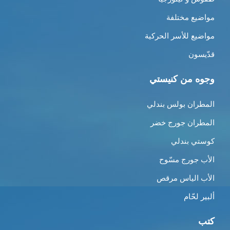
مواضيع مختلفة
مواضيع للأسر الحركية
قدّيسون
وجوه من كنيستي
المطران بولس بندلي
المطران جورج خضر
كوستي بندلي
الأب جورج مسّوح
الأب الياس مرقص
ألبير لحّام
كتب