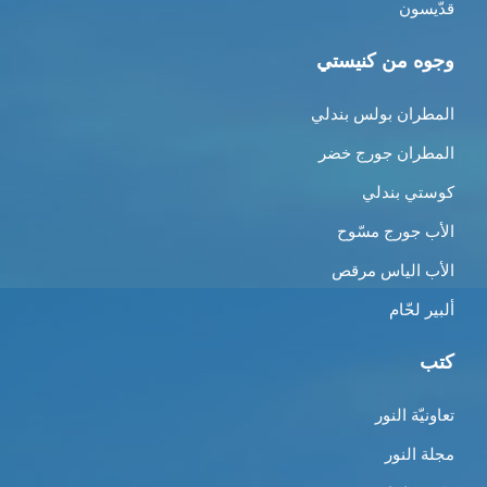
قدّيسون
وجوه من كنيستي
المطران بولس بندلي
المطران جورج خضر
كوستي بندلي
الأب جورج مسّوح
الأب الياس مرقص
ألبير لحّام
كتب
تعاونيّة النور
مجلة النور