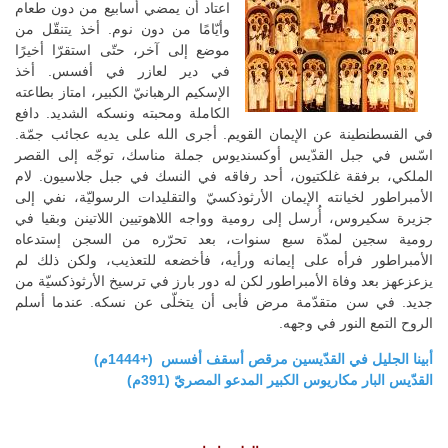
اعتاد أن يمضي أسابيع من دون طعام
وأيّامًا من دون نوم. أخذ يتنقّل من
موضع إلى آخر، حتّى استقرّا أخيرًا
في دير لعازر في أفسس. أخذ
الإسكيم الرهبانيّ الكبير، امتاز بطاعته
الكاملة ومحبته ونسكه الشديد. دافع
في القسطنطينة عن الإيمان القويم. أجرى الله على يديه عجائب جمّة.
اسّس في جبل القدّيس أوكسنديوس جملة مناسك، توجّه إلى القصر
الملكي، برفقة غلكتيون، أحد رفاقه في النسك في جبل جلاسيون. لام
الأمبراطور لخيانته الإيمان الأرثوذكسيّ والتقليدات الرسوليّة، نفي إلى
جزيرة سكيروس، أُرسل إلى رومية وواجه اللاهوتيين اللاتينن وبقيا في
رومية سجين لمدّة سبع سنوات، بعد تحرّره من السجن إستدعاه
الأمبراطور فرأه على إيمانه ورأيه، فأخضعه للتعذيب، ولكن ذلك لم
يزعزعهز بعد وفاة الأمبراطور لكن له دور بارز في ترسيخ الأرثوذكسيّة من
جديد. في سن متقدّمة مرض فأبى أن يتخلّى عن نسكه. عندما أسلم
الروح التمع النور في وجهه.
أبينا الجليل في القدّيسين مرقص أسقف أفسس (+1444م)
القدّيس البار مكاريوس الكبير المدعو المصريّ (391م)