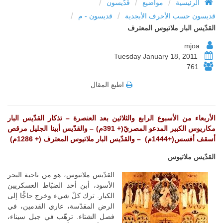
/
/
/
الرئيسية
مواضيع
قدّيسون
/
/
قديسون حسب الأحرف الأبجدية
قديسون - م
القدّيس البار ملاتيوس المعترف
mjoa
Tuesday January 18, 2011
761
اطبع المقال
الأربعاء من الأسبوع الرابع والثلاثين بعد العنصرة – تذكار القدّيس البار
مكاريوس الكبير المدعو المصريّ(+ 391م) – والقدّيس أبينا الجليل مرقص
أسقف أفسس(+1444م) – والقدّيس البار ملاتيوس المعترف (+ 1286م)
القدّيس ملاتيوس
القدّيس ملاتيوس، هو من ناحية البحر
الأسود، أبن أحد الضبّاط العسكريين
الكبار. ترك كلّ شيء وخرج حاجًّا إلى
الرض المقدّسة، عاري القدمين، في
فصل الشتاء. ترهّب في جبل سيناء،