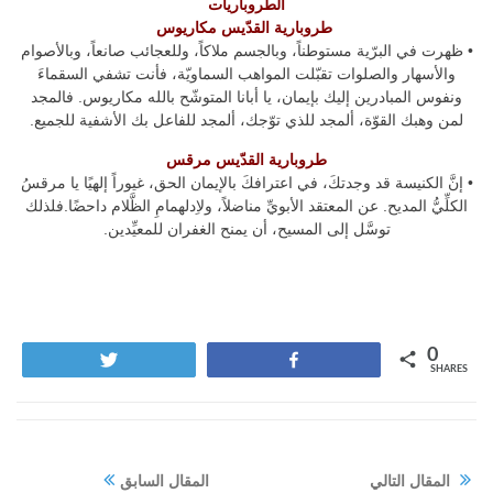
الطروباريات
طروبارية القدّيس مكاريوس
• ظهرت في البرّية مستوطناً، وبالجسم ملاكاً، وللعجائب صانعاً، وبالأصوام
والأسهار والصلوات تقبّلت المواهب السماويّة، فأنت تشفي السقماءَ
ونفوس المبادرين إليك بإيمان، يا أبانا المتوشّح بالله مكاريوس. فالمجد
لمن وهبك القوّة، ألمجد للذي توّجك، ألمجد للفاعل بك الأشفية للجميع.
طروبارية القدّيس مرقس
• إنَّ الكنيسة قد وجدتكَ، في اعترافكَ بالإيمان الحق، غيوراً إلهيًا يا مرقسُ
الكلِّيُّ المديح. عن المعتقد الأبويِّ مناضلاً، ولاِدلهمامِ الظَّلام داحضًا.فلذلك
توسَّل إلى المسيح، أن يمنح الغفران للمعيِّدين.
0
Tweet
Share
SHARES
المقال التالي
المقال السابق