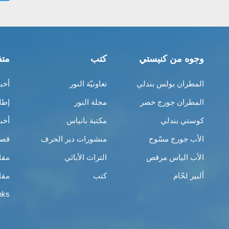
وجوه من كنيستي
كتب
متف
المطران بولس بندلي
تعاونيّة النور
أخب
المطران جورج خضر
مجلة النور
إطل
كوستي بندلي
مكتبة بانياس
أخب
الأب جورج مسّوح
منشورات دير الحرف
قصص
الأب الياس مرقص
التراث الأبائي
مقا
ألبير لحّام
كتب
مقا
nks