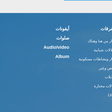
رقات
أيقونات
صلوات
ار من هنا وهناك
Audio/video
الات شبابية
Album
ار ونشاطات مسكونية
 وعِبر
بلات
لات مختارة
Li