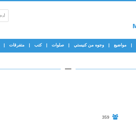
مواضيع
وجوه من كنيستي
صلوات
كتب
متفرقات
—
359