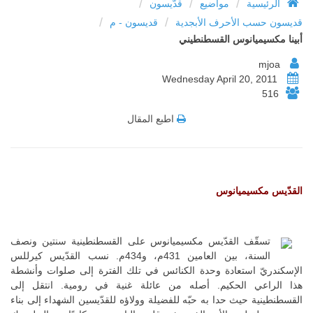
/
/
/
الرئيسية
مواضيع
قدّيسون
/
/
قديسون حسب الأحرف الأبجدية
قديسون - م
أبينا مكسيميانوس القسطنطيني
mjoa
Wednesday April 20, 2011
516
اطبع المقال
القدّيس مكسيميانوس
تسقّف القدّيس مكسيميانوس على القسطنطينية سنتين ونصف
السنة، بين العامين 431م، و434م. نسب القدّيس كيرللس
الإسكندريّ استعادة وحدة الكنائس في تلك الفترة إلى صلوات وأنشطة
هذا الراعي الحكيم. أصله من عائلة غنية في رومية. انتقل إلى
القسطنطينية حيث حدا به حبّه للفضيلة وولاؤه للقدّيسين الشهداء إلى بناء