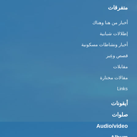
متفرقات
أخبار من هنا وهناك
إطلالات شبابية
أخبار ونشاطات مسكونية
قصص وعِبر
مقابلات
مقالات مختارة
Links
أيقونات
صلوات
Audio/video