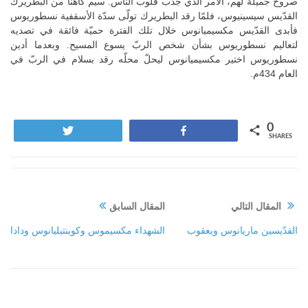
صروح جميلة لهم، الأمر الذي جذب قلوب الناس. سيم كاهنًا من البطريرك
القدّيس سيسينيوس، فلمّا رقد البطريرك تولّى سدّة الأسقفية نسطوريوس
فأبدى القدّيس مكسيميانوس خلال تلك الفترة حميّة فائقة في تصديه
لتعاليم نسطوريوس بشأن شخص الربّ يسوع المسيح. وبعدما أدين
نسطوريوس اختير مكسيميانوس ليحلّ محلّه رقد بسلام في الربّ في
العام 434م.
0
Tweet
Share
SHARES
المقال التالي
المقال السابق
القدّيسين ماريانوس ويعقوب
الشهداء مكسيموس وكوينتيليانوس ودادا