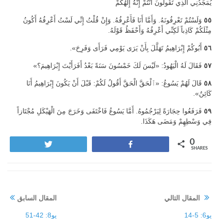
يُمَجِّدُنِي الَّذِي تَقُولُونَ أَنْتُمْ إِنَّهُ إِلَهُكُمْ
٥٥
وَلَسْتُمْ تَعْرِفُونَهُ. وَأَمَّا أَنَا فَأَعْرِفُهُ. وَإِنْ قُلْتُ إِنِّي لَسْتُ أَعْرِفُهُ أَكُونُ
مِثْلَكُمْ كَاذِباً لَكِنِّي أَعْرِفُهُ وَأَحْفَظُ قَوْلَهُ.
٥٦
أَبُوكُمْ إِبْرَاهِيمُ تَهَلَّلَ بِأَنْ يَرَى يَوْمِي فَرَأَى وَفَرِحَ».
٥٧
فَقَالَ لَهُ الْيَهُودُ: «لَيْسَ لَكَ خَمْسُونَ سَنَةً بَعْدُ أَفَرَأَيْتَ إِبْرَاهِيمَ؟»
٥٨
قَالَ لَهُمْ يَسُوعُ: «ﭐلْحَقَّ الْحَقَّ أَقُولُ لَكُمْ: قَبْلَ أَنْ يَكُونَ إِبْرَاهِيمُ أَنَا
كَائِنٌ».
٥٩
فَرَفَعُوا حِجَارَةً لِيَرْجُمُوهُ. أَمَّا يَسُوعُ فَاخْتَفَى وَخَرَجَ مِنَ الْهَيْكَلِ مُجْتَازاً
فِي وَسْطِهِمْ وَمَضَى هَكَذَا.
0
Tweet
Share
SHARES
المقال التالي
المقال السابق
يو6: 5-14
يو8: 42-51