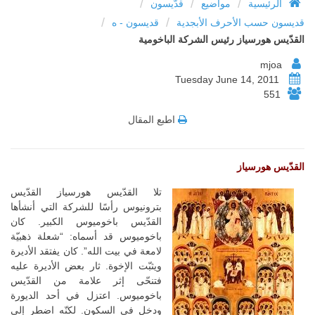
/
/
/
الرئيسية
مواضيع
قدّيسون
/
/
قديسون حسب الأحرف الأبجدية
قديسون - ه
القدّيس هورسياز رئيس الشركة الباخومية
mjoa
Tuesday June 14, 2011
551
اطبع المقال
القدّيس هورسياز
تلا القدّيس هورسياز القدّيس
بترونيوس رأسًا للشركة التي أنشأها
القدّيس باخوميوس الكبير. كان
باخوميوس قد أسماه: “شعلة ذهبيّة
لامعة في بيت الله”. كان يفتقد الأديرة
ويثبّت الإخوة. ثار بعض الأديرة عليه
فتنحّى إثر علامة من القدّيس
باخوميوس. اعتزل في أحد الديورة
ودخل في السكون. لكنّه اضطر إلى