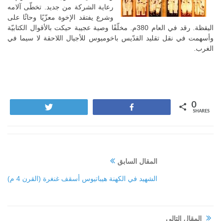
رعاية الشركة من جديد. تخطّى آلامه
وشرع يفتقد الإخوة معزّيًا وحاثًا على
اليقظة. رقد في العام 380م. مخلّفًا وصية عجيبة حيكت بالأقوال الكتابيّة
وأسهمت في نقل تقليد القدّيس باخوميوس للأجيال اللاحقة لا سيما في
الغرب.
0
Tweet
Share
SHARES
المقال السابق
الشهيد في الكهنة هيباتيوس أسقف غنغرة (القرن 4 م)
المقال التالي