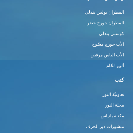
المطران بولس بندلي
المطران جورج خضر
كوستي بندلي
الأب جورج مسّوح
الأب الياس مرقص
ألبير لحّام
كتب
تعاونيّة النور
مجلة النور
مكتبة بانياس
منشورات دير الحرف