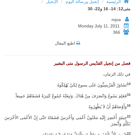
/
/
/
الرئيسية
إنجيل ورسالة اليوم
الإنجيل
متى12: 14- 16 و22- 30
mjoa
Monday July 11, 2011
366
اطبع المقال
فصل من إنجيل القدّيس الرسول متى البشير
في ذلك الزمان،
14
تَشَاوَرُ الْفَرِّيسِيُّونَ عَلَى يسوع لِكَيْ يُهْلِكُوهُ
15
فَعَلِمَ يَسُوعُ وَانْصَرَفَ مِنْ هُنَاكَ. وَتَبِعَتْهُ جُمُوعٌ كَثِيرَةٌ فَشَفَاهُمْ جَمِيعاً.
16
وَأَوْصَاهُمْ أَنْ لاَ يُظْهِرُوهُ
22
حِينَئِذٍ أُحْضِرَ إِلَيْهِ مَجْنُونٌ أَعْمَى وَأَخْرَسُ فَشَفَاهُ حَتَّى إِنَّ الأَعْمَى الأَخْرَسَ
تَكَلَّمَ وَأَبْصَرَ.
23
فَبُهِتَ كُلُّ الْجُمُوعِ وَقَالُوا: «أَلَعَلَّ هَذَا هُوَ ابْنُ دَاوُدَ؟»