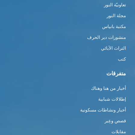
تعاونيّة النور
مجلة النور
مكتبة بانياس
منشورات دير الحرف
التراث الأبائي
كتب
متفرقات
أخبار من هنا وهناك
إطلالات شبابية
أخبار ونشاطات مسكونية
قصص وعِبر
مقابلات