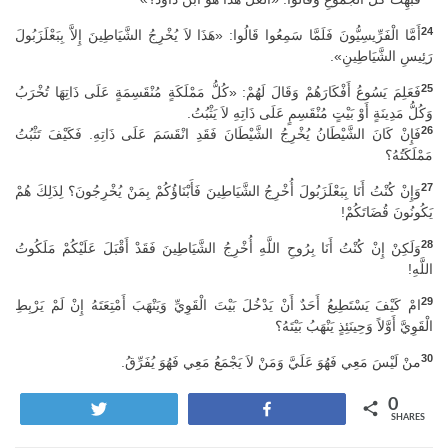
24
أَمَّا الْفَرِّيسِيُّونَ فَلَمَّا سَمِعُوا قَالُوا: «هَذَا لاَ يُخْرِجُ الشَّيَاطِينَ إِلاَّ بِبَعْلَزَبُولَ
رَئِيسِ الشَّيَاطِينِ».
25
فَعَلِمَ يَسُوعُ أَفْكَارَهُمْ وَقَالَ لَهُمْ: «كُلُّ مَمْلَكَةٍ مُنْقَسِمَةٍ عَلَى ذَاتِهَا تُخْرَبُ
وَكُلُّ مَدِينَةٍ أَوْ بَيْتٍ مُنْقَسِمٍ عَلَى ذَاتِهِ لاَ يَثْبُتُ.
26
فَإِنْ كَانَ الشَّيْطَانُ يُخْرِجُ الشَّيْطَانَ فَقَدِ انْقَسَمَ عَلَى ذَاتِهِ. فَكَيْفَ تَثْبُتُ
مَمْلَكَتُهُ؟
27
وَإِنْ كُنْتُ أَنَا بِبَعْلَزَبُولَ أُخْرِجُ الشَّيَاطِينَ فَأَبْنَاؤُكُمْ بِمَنْ يُخْرِجُونَ؟ لِذَلِكَ هُمْ
يَكُونُونَ قُضَاتَكُمْ!
28
وَلَكِنْ إِنْ كُنْتُ أَنَا بِرُوحِ اللَّهِ أُخْرِجُ الشَّيَاطِينَ فَقَدْ أَقْبَلَ عَلَيْكُمْ مَلَكُوتُ
اللَّهِ!
29
امْ كَيْفَ يَسْتَطِيعُ أَحَدٌ أَنْ يَدْخُلَ بَيْتَ الْقَوِيِّ وَيَنْهَبَ أَمْتِعَتَهُ إِنْ لَمْ يَرْبِطِ
الْقَوِيَّ أَوَّلاً وَحِينَئِذٍ يَنْهَبُ بَيْتَهُ؟
30
منْ لَيْسَ مَعِي فَهُوَ عَلَيَّ وَمَنْ لاَ يَجْمَعُ مَعِي فَهُوَ يُفَرِّقُ.
0
Tweet
Share
SHARES