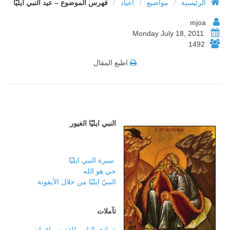
/
/
/
الرئيسية
مواضيع
أعياد
فهرس الموضوع – عيد النبي ايليّا
mjoa
Monday July 18, 2011
1492
اطبع المقال
النبي ايليّا الغيور
سيرة النبي ايليّا
حي هو الله
النبيّ ايليّا من خلال الأيقونة
تآملات
صيادي الناس للقديس افرام