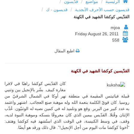
/
/
/
الرئيسية
مواضيع
قدّيسون
/
/
قديسون حسب الأحرف الأبجدية
قديسون - ك
القدّيس كوكشا الشهيد في الكهنة
mjoa
Friday August 26, 2011
558
اطبع المقال
القدّيسين كوكشا الشهيد في الكهنة
كان القدّيس كوكشا راهبًا في لافرا
مغارة كييف. بشّر بالإنجيل بين وثنيي
قبيلة فياتيتس المقيمة في منطقة نهر أوكا في الشمال الشرقيّ من
روسيا. كان قويّ الكلمة بنعمة الله وله موهبة صنع العجائب. اشتهر واعتمد
به عدد كبير من البربر. وقع هو وتلميذ له في كمين نصبه له الوثنيّون. عُذّب
الإثنان وقُتلا. القدّيس بيمين الذي كان معروفًا بنسكه وموهبة النبوة لديه،
وقف، في وسط الكنيسة، في الوقت الذي استُشهد فيه كوكشا وهتف:
“أخونا كوكشا مات اليوم من أجل الإنجيل!”. قال ذلك ورقد هو أيضًا.