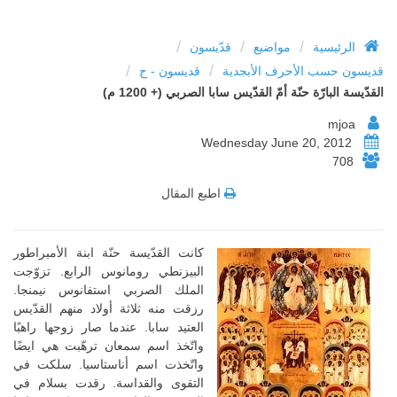
/
/
/
الرئيسية
مواضيع
قدّيسون
/
/
قديسون حسب الأحرف الأبجدية
قديسون - ح
القدّيسة البارّة حنّة أمّ القدّيس سابا الصربي (+ 1200 م)
mjoa
Wednesday June 20, 2012
708
اطبع المقال
كانت القدّيسة حنّة ابنة الأمبراطور
البيزنطي رومانوس الرابع. تزوّجت
الملك الصربي استفانوس نيمنجا.
رزقت منه ثلاثة أولاد منهم القدّيس
العتيد سابا. عندما صار زوجها راهبًا
واتّخذ اسم سمعان ترهّبت هي ايضًا
واتّخذت اسم أناستاسيا. سلكت في
التقوى والقداسة. رقدت بسلام في