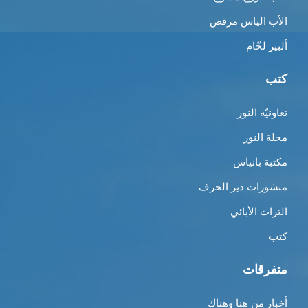
الأب الياس مرقص
ألبير لحّام
كتب
تعاونيّة النور
مجلة النور
مكتبة بانياس
منشورات دير الحرف
التراث الأبائي
كتب
متفرقات
أخبار من هنا وهناك