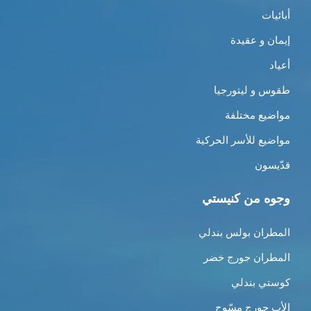
أبائيات
إيمان و عقيدة
أعياد
طقوس و ليتورجيا
مواضيع مختلفة
مواضيع للأسر الحركية
قدّيسون
وجوه من كنيستي
المطران بولس بندلي
المطران جورج خضر
كوستي بندلي
الأب جورج مسّوح