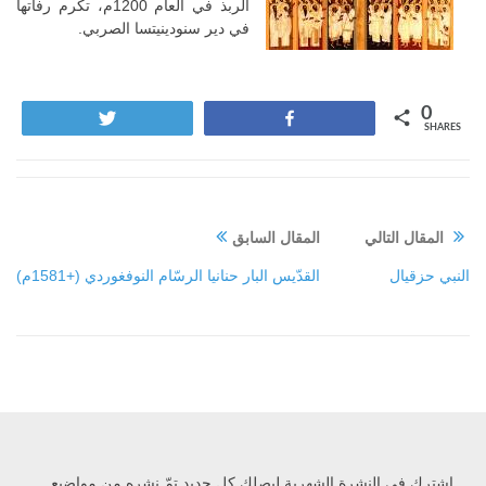
الربذ في العام 1200م، تكرم رفاتها
في دير سنودينيتسا الصربي.
0
Tweet
Share
SHARES
المقال التالي
المقال السابق
النبي حزقيال
القدّيس البار حنانيا الرسّام النوفغوردي (+1581م)
إشترك في النشرة الشهرية ليصلك كل جديد تمّ نشره من مواضيع