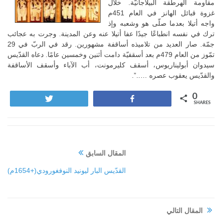
مقاومة الهرطقة البيلاجانيّة. خلال
غزوة قبائل الهانز في العام 451م
واجه أتيلا بعدما صلّى هو وشعبه وإذ
ترك في نفسه انطباعًا جيدًا عفا أتيلا عنه وعن المدينة. وجرت به عجائب
جمّة. صار العديد من تلاميذه أساقفة مشهورين. رقد في الربّ في 29
تمّوز من العام 479م بعد أسقفيّة دامت أثنين وخمسين عامًا. دعاه القدّيس
سيدوان أبوليناريوس، أسقف كليرمونت، أب الآباء وأسقف الأساقفة
والقدّيس يعقوب عصره …..”.
0
Tweet
Share
SHARES
المقال السابق
القدّيس البار ليونيد النوفغورودي(+1654م)
المقال التالي