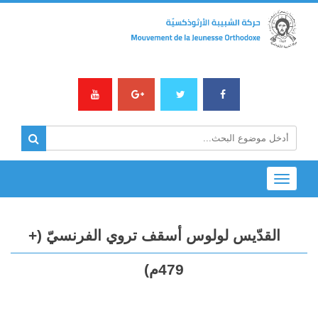
Toggle
navigation
القدّيس لولوس أسقف تروي الفرنسيّ (+
479م)