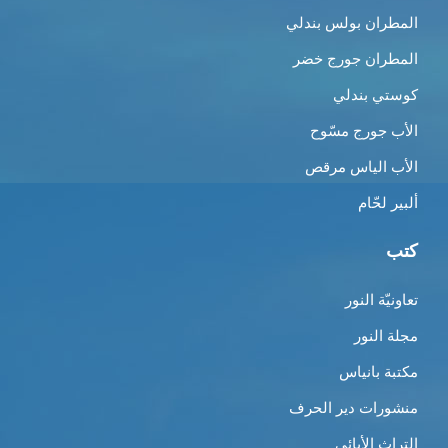
المطران بولس بندلي
المطران جورج خضر
كوستي بندلي
الأب جورج مسّوح
الأب الياس مرقص
ألبير لحّام
كتب
تعاونيّة النور
مجلة النور
مكتبة بانياس
منشورات دير الحرف
التراث الأبائي