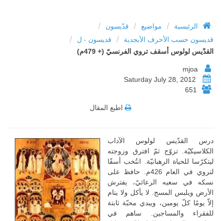
/
/
/
الرئيسية
مواضيع
قدّيسون
/
/
قديسون حسب الأحرف الأبجدية
قديسون - ل
القدّيس لولوس أسقف تروي الفرنسيّ (+ 479م)
mjoa
Saturday July 28, 2012
651
اطبع المقال
درس القدّيس لولوس الآداب
الكلاسيكيّة. تزوّج ثمّ افترق وزوجته
ليتكرّسا للحياة الرهبانيّة. انتُخب أسقًا
لتروي في العام 426م. حافظ على
نسكه في سعيه الرعائيّ، يفترش
الأرض ويلبس المسح. لا يأكل ولا ينام
إلاّ يومًا كلّ يومين، ويبدي محبّة ثابتة
للفقراء والمساجين. ساهم في