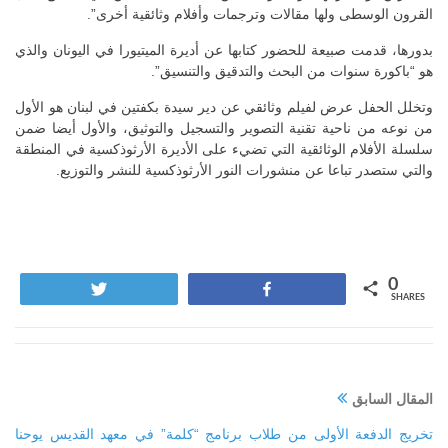
القرون الوسطى ولها مقالات وترجمات وأفلام وثائقية أخرى”.
بدورها، قدمت صبيعة للحضور كتابها عن أديرة الميتيورا في اليونان والذي
هو “باكورة سنوات من البحث والتدقيق والتنسيق”.
وتخلل الحفل عرض لفيلم وثائقي عن دير سيدة بكفتين في لبنان هو الأول
من نوعه من ناحية تقنية التصوير والتسجيل والتوثيق، والأول أيضا ضمن
سلسلة الأفلام الوثائقية التي تضيء على الأديرة الأرثوذكسية في المنطقة
والتي ستصدر تباعا عن منشورات النور الأرثوذكسية للنشر والتوزيع.
0
Tweet
Share
SHARES
المقال السابق
تخريج الدفعة الأولى من طلاب برنامج “كلمة” في معهد القديس يوحنا