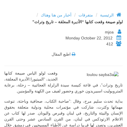
/
/
/
الرئيسية
متفرقات
أخبار من هنا وهناك
لولو صيبعة وقعت كتابها “الأديرة المعلقة – تاريخ وتراث”
mjoa
Monday October 22, 2012
412
اطبع المقال
وقعت لولو الياس صيبعة كتابها
الجديد، “الميتيورا:الأديرة المعلقة،
تاريخ وتراث”، في قاعة كنيسة سيدة الزلزلة العجائبية – زحلة، برعاية
المتروبوليت اسبيريدون خوري وحضور لفيف من الكهنة والمؤمنين.
بداية تحدث سليم مرح، وقال :”صاحبة الكتاب، صحافية وباحثة، تنوعت
مهماتها وكثرت، شاركت في مؤتمرات محلية ودولية متعلقة بحقوق
الإنسان والبيئة والتاريخ، في لبنان وقبرص واليونان. صدر لها كتاب عن
الاعلام الارثوذكس في لبنان، من القرن السادس عشر وحتى القرن
العشرين، وتصدر لها قريبا دراسة عن الأطباء المسيحيين في دمشق خلال