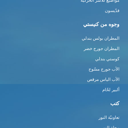
مواضيع للأسر الحركية
قدّيسون
وجوه من كنيستي
المطران بولس بندلي
المطران جورج خضر
كوستي بندلي
الأب جورج مسّوح
الأب الياس مرقص
ألبير لحّام
كتب
تعاونيّة النور
مجلة النور