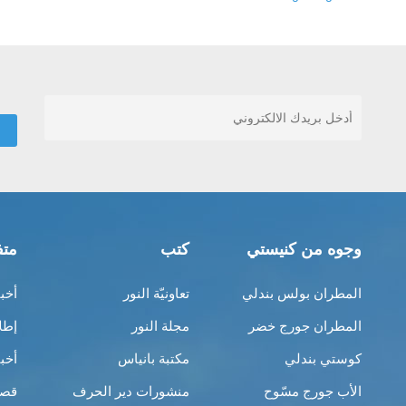
وجوه من كنيستي
كتب
متف
المطران بولس بندلي
تعاونيّة النور
أخب
المطران جورج خضر
مجلة النور
إطل
كوستي بندلي
مكتبة بانياس
أخب
الأب جورج مسّوح
منشورات دير الحرف
قصص