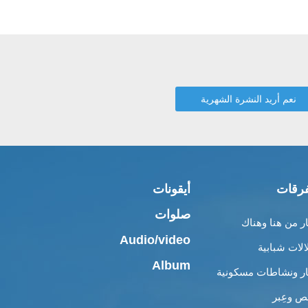
رقات
أيقونات
صلوات
ار من هنا وهناك
Audio/video
الات شبابية
Album
ار ونشاطات مسكونية
 وعِبر