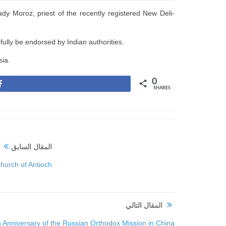
nady Moroz, priest of the recently registered New Deli-
fully be endorsed by Indian authorities.
sia.
0
Share
SHARES
المقال السابق
Church of Antioch
المقال التالي
Anniversary of the Russian Orthodox Mission in China