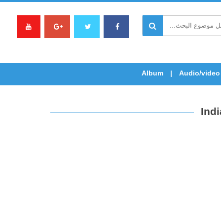
Album
Audio/video
Indi