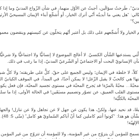
يّ”، طَرحتُ سؤالَين، أجبتُ عن الأوّل منهما، في شأن الزّواج المدنيّ وما إذا كانت
: “هل يعني ما أبديتُه أنّي أترك الخيار، أو أُشجِّع أبناء الإيمان المسيحيّ الأر
ين؟”
خيار ولا أُشجِّعهم على ذلك بل أعتبر أنّهم يتخلّون عن كنيستهم وينقضون معمودي
الّتي يستدعيها الشّأن الكنسيّ. لا أعالج الموضوع لا إنسانيًّا ولا اجتماعيًّا ولا 
أن الإنسانويّ البحت أو الاجتماعيّ أو الشّرعيّ المدنيّ، إذا ما رغب في ذلك.
 كلاّ، لا خلطة في الإيمان؛ وليس الجميع على حقّ، كلٌّ على طريقته؛ ولا كلُّ شي
عتها! هي كالحبّ لا يقبل الزّغل! لا يمكن أحدًا، في المبدأ، في الموقف الكيانيّ ال
عتبره محبّةً… محبّةً بالمرّة! قد يَجرح المحبّة في مستوى تجسيد المحبّة، فإن ف
 في مستوى القلب العميق، عن تصوّر وتصميم مسبَقَين! في الحالة الأولى، إذا ما 
محبّة بالكلّيّة!
ا، قد نحيد عنها، ولكنْ، هذا يكون عن جهل لا عن تجاهل ولا عن تنازل! والجهل نعال
القلب 
إلهيّة!
سمح للمؤمن أن يتزوّج من غير المؤمنة، ولا للمؤمنة أن تتزوّج من غير المؤم