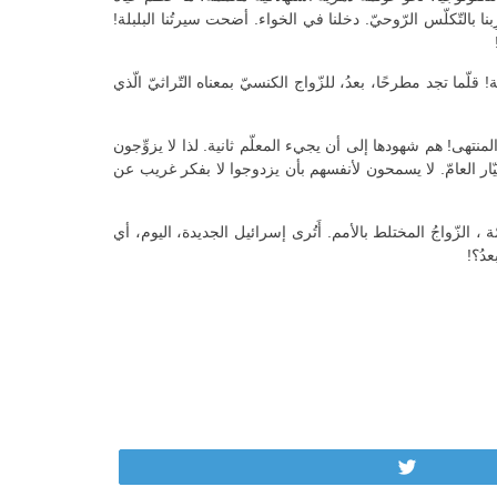
ِبنا بالتّكلّس الرّوحيّ. دخلنا في الخواء. أضحت سيرتُنا البلبلة!
ّما تجد مطرحًا، بعدُ، للزّواج الكنسيّ بمعناه التّراثيّ الّذي
لمنتهى! هم شهودها إلى أن يجيء المعلّم ثانية. لذا لا يزوِّجون
ّار العامّ. لا يسمحون لأنفسهم بأن يزدوجوا لا بفكر غريب عن
الزّواجُ المختلط بالأمم. أَتُرى إسرائيل الجديدة، اليوم، أي
دُ؟!
Tweet