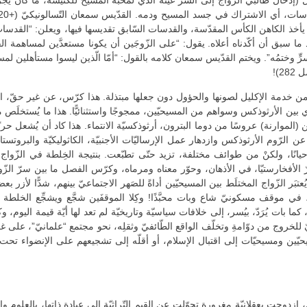
دخال طالبَي الزّواج إلى السّرّ عينه الّذي لمحبّة المسيح للكنيسة، ما كان يجر
 ذلك، يأخذ الكاهن الكأس المقدّسة، والقدسات السّابق تقديسها فيها، ويعلن: “القدسات 
ّد ما سبق أن أكّدناه أعلاه. يقول: “على الزّوجَين أن يكونا مستعدَّين لمساهمة
ّ سرٍّ وختمُه”. ويختم القدّيس سمعان كلامه بالقول: “أمّا الّذين ليسوا مستأهلين
)!
 الإكليل لصونها والحؤول دون جعلها مبتذلة. هذا كرّس، عن غير حقّ، الفصل بين
أي بين الأرثوذكس وسواهم من المسيحيّين، ممجوجًا واستثنائيًّا. هذا ما يُستخ
وارنة) عروسًا من دوما البترون، أرثوذكسيّة الانتماء. هذا كاد أن يُشعل حربًا 
 عن الرّوم الأرثوذكس وازدهار عمل الإرساليّات الأجنبيّة، الكاثوليكيّة والبروتس
يانًا، ولكنْ من طوائف مختلفة، تزيد حتّى تطبّعت. بنتيجة الخِلطة في الزّواج، م
ّ الأفخارستيّا، في الأذهان، وحوّر معناه ومرماه، وكرّس الفصل ما بين سرّ الزّوا
، يُعتبَر الزّواج المختلَط بين المسيحيّين أداةً للصَهر الاجتماعيّ بينهم، شدًّا لأ
ين، في موقف مسكونيّ شاع وبات محبَّذًا! وكِلا الموقفَين شجَّع ويشجِّع الخلطة 
ضِيًّا، كما بات يُرَدّ، بيُسر، إلى خلافات سياسيّة وتاريخيّة لم تعد لها أيّة قيمة الي
للخروج من دوّامةِ وتخلّف الواقع الطّائفيّ وثقلِه، نحو مجتمع “علمانيّ”، على غر
ّين ومسيحيّات إلى اقتبال الإسلام، أو أقلّه إلى تشجيعهم على الإنضواء تحت ر
جت بعقلانيّة مغرورة تحوّلت عن القيم التّراثيّة إلى عبادة ذاتها، بالعلوم والت