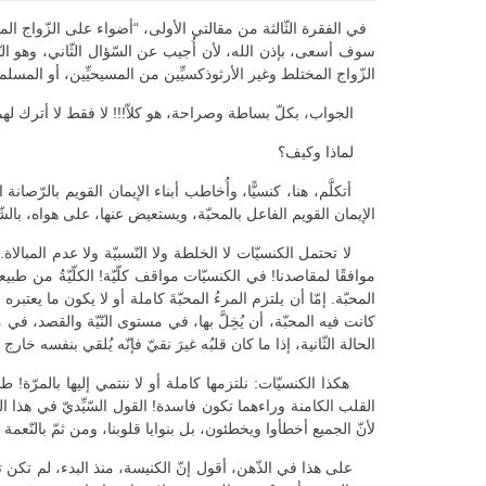
في الفقرة الثّالثة من مقالتي الأولى، “أضواء على الزّواج المدن
سوف أسعى، بإذن الله، لأن أُجيب عن السّؤال الثّاني، وهو التّالي
الزّواج المختلط وغير الأرثوذكسيِّين من المسيحيِّين، أو المسلم
الجواب، بكلّ بساطة وصراحة، هو كلاّ!!! لا فقط لا أترك لهم ال
لماذا وكيف؟
أتكلَّم، هنا، كنسيًّا، وأُخاطب أبناء الإيمان القويم بالرّصانة 
الإيمان القويم الفاعل بالمحبّة، ويستعيض عنها، على هواه، بالشّ
لا تحتمل الكنسيّات لا الخلطة ولا النّسبيّة ولا عدم المبالاة.
موافقًا لمقاصدنا! في الكنسيّات مواقف كلّيّة! الكلّيّةُ من طبي
المحبّة. إمّا أن يلتزم المرءُ المحبّةَ كاملة أو لا يكون ما ي
كانت فيه المحبّة، أن يُخِلَّ بها، في مستوى النّيّة والقصد،
الحالة الثّانية، إذا ما كان قلبُه غيرَ نقيّ فإنّه يُلقي بنفسه خارج ال
هكذا الكنسيّات: نلتزمها كاملة أو لا ننتمي إليها بالمرّة! طبعً
لأنّ الجميع أخطأوا ويخطئون، بل بنوايا قلوبنا، ومن ثمّ بالنّعمة ال
على هذا في الذّهن، أقول إنّ الكنيسة، منذ البدء، لم تكن ت