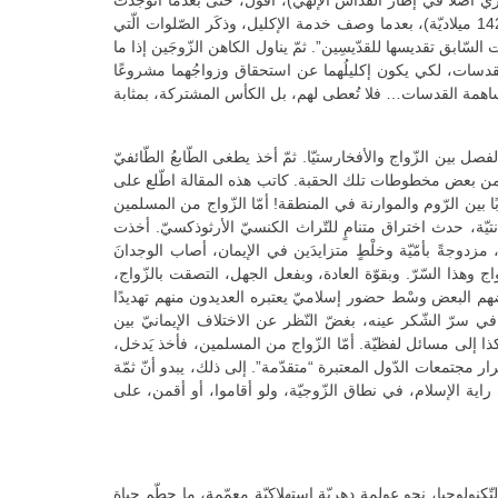
ي أصلاً في إطار القدّاس الإلهيّ)، أقول، حتّى بعدما انوجدت
خدمة خاصّة بالزّواج الكنسيّ بقي محورُ الزّواج مساهمةَ القدسات، أي الاشتراك في جسد المسيح ودمه. القدّيس سمعان التّسالونيكيّ (+1420 ميلاديّة)، بعدما وصف خدمة الإكليل، وذكَر الصّلوات الّتي
السّابق تقديسها للقدّيسِين”. ثمّ يناول الكاهن الزّوجَين إذا ما
 القدسات، لكي يكون إكليلُهما عن استحقاق وزواجُهما مشروعًا
 لمساهمة القدسات… فلا تُعطى لهم، بل الكأس المشتركة، بمثابة
 الزّواج والأفخارستيّا. ثمّ أخذ يطغى الطّابعُ الطّائفيّ
لَص من بعض مخطوطات تلك الحقبة. كاتب هذه المقالة اطّلع على
بين الرّوم والموارنة في المنطقة! أمّا الزّواج من المسلمين
تانتيّة، حدث اختراق متنامٍ للتّراث الكنسيّ الأرثوذكسيّ. أخذت
زدوجةً بأمّيّة وخلْطٍ متزايدَين في الإيمان، أصاب الوجدانَ
ج وهذا السّرّ. وبقوّة العادة، وبفعل الجهل، التصقت بالزّواج،
زر بعضهم البعض وسْط حضور إسلاميّ يعتبره العديدون منهم تهديدًا
في سرّ الشّكر عينه، بغضّ النّظر عن الاختلاف الإيمانيّ بين
وم، وكذا إلى مسائل لفظيّة. أمّا الزّواج من المسلمين، فأخذ يَدخل،
ار مجتمعات الدّول المعتبرة “متقدّمة”. إلى ذلك، يبدو أنّ ثمّة
اية الإسلام، في نطاق الزّوجيّة، ولو أقاموا، أو أقمن، على
ّكنولوجيا، نحو عولمة دهريّة استهلاكيّة معمّمة، ما حطّم حياة