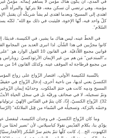
في المدى، أن يكون هناك مؤمن لا يساهم إيمانَه. مؤمنٌ غير
السّلام”.
في الخطّ عينه، ليس هناك ما يشير، في الكنيسة، قديمًا، إلى 
من مجمع قرطاجة له الموقف عينه. وكذلك القانون 14 من مجمع خلقيدونيا و72 من مجمع ترولو…
بالنّسبة للكنيسة الأولى، اقتصار الزّواج على زواج المؤمن من
الكنسيّ يعني لديها، من ناحية أخرى، إدخال الزّواج في حقيقيّة 
المسيح ودمِه كانت هي ختمَ الملكوت. وحدانيّة إيمان الزّوج
32). الزّواج الكنسيّ، إذًا، كان يتمّ في القدّاس الإلهيّ. ترتو
وختمُه بالبَرَكة، وتسجيلُه في السّماء من قِبَل الملائكة” (الرّس
وما كان الزّواج الكنسيّ، في وجدان الكنيسة، لينفصل عن سرّ
يؤدّي بنا، بكلام القدّيس نقولا كباسيلاس، لأن “نصير لحمًا من ل
الكهنوت، الخ…)، كانت كلّها تتمّ بختم سرّ الشّكر (الأفخارستيّ