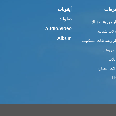
رقات
أيقونات
صلوات
ار من هنا وهناك
Audio/video
الات شبابية
Album
ار ونشاطات مسكونية
 وعِبر
بلات
لات مختارة
Li