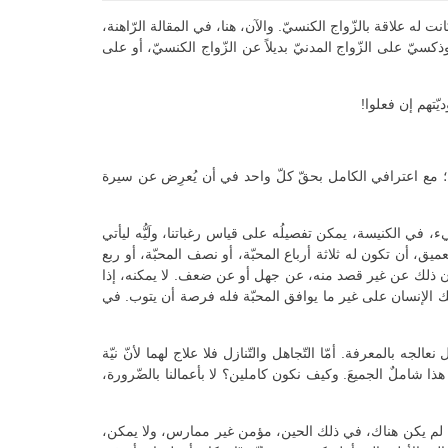
 له علاقة بالزّواج الكنسيّ. والآن، هنا، في المقالة الرّاهنة،
ثوذكسيّ على الزّواج المدنيّ بديلاً عن الزّواج الكنسيّ، أو على
ّتهم إن فعلوا!
شرعيًّا؛ مع اعترافي الكامل بحقّ كلّ واحد في أن يُعرِض عن سيرة
ء، في الكنيسة، يمكن تفصيلُه على قياس رغباتنا، ولَيُّه ليأتي
عميق، أن تكون له ثلاثة أرباع المحبّة، أو نصف المحبّة، أو ربع
عل يكون ذلك عن غير قصد منه، عن جهل أو عن ضعف. لا يمكنه، إذا
سلك الإنسان على غير ما يوافق المحبّة فله فرصة أن يتوب. في
جه بالمعرفة. أمّا التّجاهل والتّنازل فلا علاج لهما لأنّ نيّة
الكامنة وراءهما تكون فاسدة! القول السّيِّديّ في هذا الشّأن هو هذا: “كونوا أنتم كاملين كما أنّ أباكم السّماويّ هو كامل” (متّى 5: 48). هذا شاملٌ الجميعَ. وكيف نكون كاملين؟ لا بأعمالنا بالضّرورة،
ن. لم يكن هناك، في ذلك الحين، مؤمن غير ممارس، ولا يمكن،