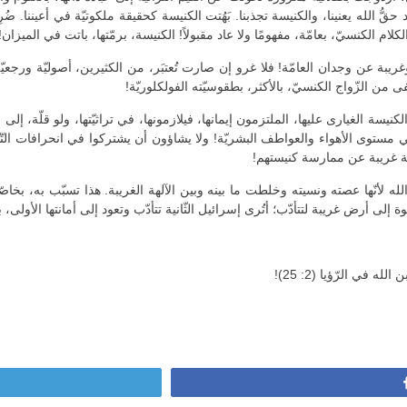
اد حقُّ الله يعنينا، والكنيسة تجذبنا. بَهُتت الكنيسة كحقيقة ملكوتيّة في أعيننا. ضُر
كلام الكنسيّ، بعامّة، مفهومًا ولا عاد مقبولاً! الكنيسة، برمّتها، باتت في الميزان!
يبة عن وجدان العامّة! فلا غرو إن صارت تُعتبَر، من الكثيرين، أصوليّة ورجعيّة! قل
فى من الزّواج الكنسيّ، بالأكثر، بطقوسيّته الفولكلوريّة!
يسة الغيارى عليها، الملتزمون إيمانها، فيلازمونها، في تراثيّتها، ولو قلّة، إلى ا
في مستوى الأهواء والعواطف البشريّة! ولا يشاؤون أن يشتركوا في انحرافات التّي
سة غريبة عن ممارسة كنيستهم!
لأنّها عصته ونسيته وخلطت ما بينه وبين الآلهة الغريبة. هذا تسبّب به، بخاصّة ، 
ى أرض غريبة لتتأدّب؛ أتُرى إسرائيل الثّانية تتأدّب وتعود إلى أمانتها الأولى، بع
ي الرّؤيا (2: 25)!