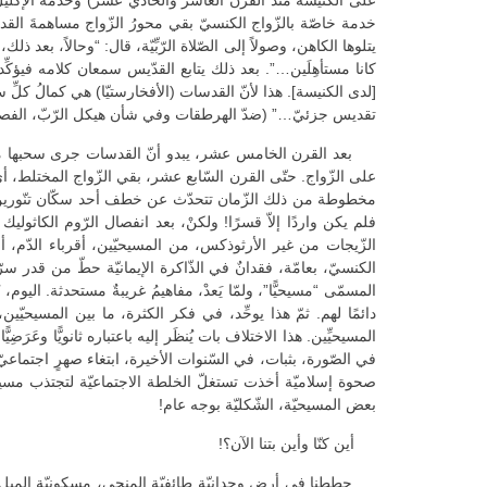
على الكنيسة منذ القرن العاشر والحادي عشر) وخدمة الإكليل (إ
يتلوها الكاهن، وصولاً إلى الصّلاة الرّبِّيّة، قال: “وحالاً، بعد
كانا مستأهِلَين…”. بعد ذلك يتابع القدّيس سمعان كلامه فيؤكِ
[لدى الكنيسة]. هذا لأنّ القدسات (الأفخارستيّا) هي كمالُ كلِ
تقديس جزئيّ…” (ضدّ الهرطقات وفي شأن هيكل الرّبّ، الفصل 282
بعد القرن الخامس عشر، يبدو أنّ القدسات جرى سحبها من خدمة
على الزّواج. حتّى القرن السّابع عشر، بقي الزّواج المختلط، 
مخطوطة من ذلك الزّمان تتحدّث عن خطف أحد سكّان تنّورين (الم
فلم يكن واردًا إلاّ قسرًا! ولكنْ، بعد انفصال الرّوم الكاثوليك
الزّيجات من غير الأرثوذكس، من المسيحيّين، أقرباء الدّم، أح
الكنسيّ، بعامّة، فقدانٌ في الذّاكرة الإيمانيّة حطّ من قدر سر
المسمّى “مسيحيًّا”، ولمّا يَعدْ، مفاهيمُ غريبةٌ مستحدثة. اليوم
دائمًا لهم. ثمّ هذا يوحِّد، في فكر الكثرة، ما بين المسيحيّ
المسيحيِّين. هذا الاختلاف بات يُنظَر إليه باعتباره ثانويًّا وعَرَ
في الصّورة، بثبات، في السّنوات الأخيرة، ابتغاء صهرٍ اجتماعيّ 
صحوة إسلاميّة أخذت تستغلّ الخلطة الاجتماعيّة لتجتذب مسيحي
بعض المسيحيّة، الشّكليّة بوجه عام!
أين كنّا وأين بتنا الآن؟!
حططنا في أرضٍ وجدانيّةٍ طائفيّة المنحى، مسكونيّة الميل، ازدو