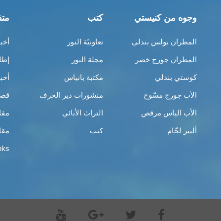
وجوه من كنيستي
كتب
متف
المطران بولس بندلي
تعاونيّة النور
أخب
المطران جورج خضر
مجلة النور
إطل
كوستي بندلي
مكتبة بانياس
أخب
الأب جورج مسّوح
منشورات دير الحرف
قصص
الأب الياس مرقص
التراث الأبائي
مقا
ألبير لحّام
كتب
مقا
nks