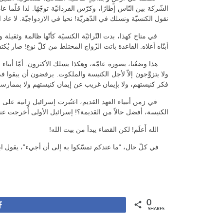
الشّركة بين النّاس إطارًا، وكرّس الفردانيّة توجّهًا. لذا قلّما ع
نقول الكنسيّة ونسلك في الدّهريّة! نحيا في الازدواجيّة. لا عاد ال
في مناخ كهذا، بدت التّراثيّة الكنسيّة كأنّها ظالمة وثقيلة وغر
أبنّاه أعلاه. القاعدة باتت الزّواج المختلط من كلّ نوع! صار يُكت
هذا وضعُنا، بصورة عامّة، وهكذا يسلك الأكثرون. أمّا أبناء الكن
ولا يتزوَّجون إلاّ لأجل الكنيسة والملكوت. يرفضون أن يبقوا 
فكر كنيستهم، ولا بإيمان غريب عن إيمان كنيستهم ولا بممار
في زمن أنبياء العهد القديم، اعتُبرت إسرائيل زانية على الله 
الكنيسة، أفضل حالاً من القديمة؟! إسرائيل الأولى أُخرجت عنوة إل
الله أَعلَم! لكن القضاء يبدأ من بيت الله!
في كلّ حال، “ما عندكم تمسّكوا به إلى أن أجيء”، يقول ابن الله ف
0
Share
SHARES