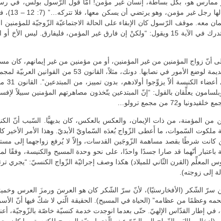
 ممارس هو، بكلّ بساطة، إنسان غير مؤمن! أمّا قول الرّسول بولس، في رسالت
مؤمنة، وهي 
كلّ واحد فيه، أيّها الإخوة، فليثبت في ذلك مع الله”. لكنّه يستدرك في الآية 15 ويقول: “ولكنْ إن فا
أنّ زواج المؤمنين من غير المؤمنين، أو من مؤمنين من غير إيمانهم، كان مسموح
قوانين م
 المؤمنة، من ذات الإيمان، والعكس بالعكس، كان بديهيًّا. السّبب أنّ الكنيسة
ملكوت السّموات، ما أَعطى الزّواج بُعدَه السّماويّ الأبديّ. وهذا الأمر الأخير 
َين كانت شرطًا بقصد مساهمة الزّوجَين القدسات، وإلاّ لا يُرفع زواجهما إلى 
ليانوس المعلِّم (القرن الثّاني للميلاد) هكذا وصف إجرائيّة الزّواج الكنسيّ: “يجري ت
الة إلى زوجته).
 الشّكر (الأفخارستيّا)، لأنّ سرّ الشّكر كان هو العرسَ ورمزَ العرس وخميرَ 
حمه وعظمًا من عظامه” (الحياة في المسيح). الحقيقة الّتي لا شكّ فيها أنّ الأسرار
ا)، في إطار القدّاس الإلهيّ. حتّى بعدما انوجدت خدمة كنسيّة خاصّة بالزّوجيّة، أ