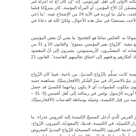
ه الأولى إلى أهل كورنثوس، إنّه “إن كان أخ له امرأة غير
ترتضي أن تسكن معه، فلا يتركها. والمرأة الّتي لها رجل غير مؤمن، وهو يرتضي أن يسكن معها، فلا تتركه…” (7: 12 – 13)، فيتضمّن أنّ الأخ المؤمن، أو المرأة المؤمنة، كان متزوِّجًا قبلما
اهتدى إلى المسيح؛ وبعدما اهتدى لم يشأ شريكُه أن يقتبل الإيمان معه. موقف الرّسول كان الإبقاء على الحالة الاجتماعيّة الزّوجيّة للمؤمنين الجدد، بدليل ما أورده في الآية 24 من الإصحاح عينه: “ما دُعي
رق غير المؤمن، فليفارق. ليس الأخ أو الأخت مستعبَدًا في مثل هذه الأحوال، ولكنّ الله قد دعانا في
ًا به. العكس تمامًا هو الصّحيح؛ ما يعني أنّ بعض المؤمنين
كانوا مجرَّبين في هذا الشّأن. لذا انبرى العديد من المجامع القديمة لوضع الأمور في نصابها. دونك، مثلاً، القانون 53 من القوانين العربيّة لمجمع نيقية: “الزّواج بغير المؤمنين ممنوع”. والقانون 10 و 31 من
جمع اللاّذقيّة. في القانون 10 القول الوارد هو: “على أعضاء الكنيسة ألاّ يزوِّجوا أولادهم، بدون تمييز، من المبتدعين”. القانون 31 مشابه له. المفسِّرون، كأريستينوس، يشيرون إلى أنّ المقصود
بـ”المبتدعين” مَن هم من غير الإيمان الأرثوذكسيّ. زوناراس وبلسامون يعلِّقان بالقول: “إنّ المبتدعين يتّخذون مصاهرتهم المؤمنين سبيلاً لإفساد أفكارهم ودفعهم إلى اعتناق تعاليمهم الفاسدة”. القانون 21
 كانت تسلِّم بالزّواج المدنيّ، من ناحية، فيما كان الزّواج
كان يتمّ بالاشتراك في سرّ الشّكر (الأفخارستيّا). مساهمة جسد
مستوى ملكوت السّموات، أي لا يكون زواجهما الكنسيّ قد حصل
وتمّ تسجيله، لا في صحائف ورقيّة بل في سجل الحياة الأبديّة باعتبار أنّهما قد صارا جسدًا واحدًا، على نحو وحدة المسيح والكنيسة، وفقًا لما أورده الرّسول بولس في رسالته إلى أهل أفسس (5: 31 –
رتيبه من قِبَل الكنيسة، وتثبيتُه بوساطة القدسات (الأفخارستيّا)،
العرس الّذي أَدخل المسيحُ الكنيسةَ إليه كعروس عذراء، ما
 الكنسيّة، في الكنيسة، قديمًا، (المعوديّة، الميرون، الزّواج،
عني خدمة العربون (النّسخة المسيحيّة للزّواج المدنيّ المفروض