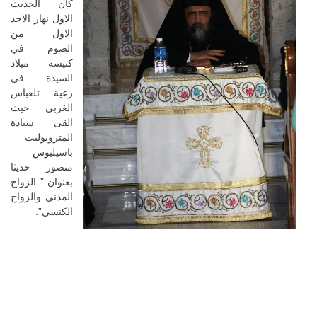
كان الحديث
الاول نهار الاحد
الاول من
الصوم في
كنيسة ميلاد
السيدة في
رعية تلعباس
الغربي حيث
القى سيادة
المتروبوليت
باسيليوس
منصور حديثا
بعنوان ” الزواج
المدني والزواج
الكنسي”.