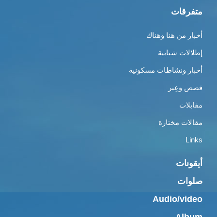
متفرقات
أخبار من هنا وهناك
إطلالات شبابية
أخبار ونشاطات مسكونية
قصص وعِبر
مقابلات
مقالات مختارة
Links
أيقونات
صلوات
Audio/video