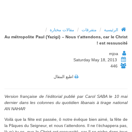
/
/
/
الرئيسية
متفرقات
مقالات مختارة
Au métropolite Paul (Yazigi) – Nous t’attendons, car le Christ
est ressuscité !
mjoa
Saturday May 18, 2013
446
اطبع المقال
Version française de l’éditorial publié par Carol SABA le 10 mai
dernier dans les colonnes du quotidien libanais à tirage national
AN NAHAR
Voilà que la fête est passée, ô notre évêque bien aimé, la fête de
la Pâques du Seigneur, et nous t’attendons. Il ne t’échappera pas,
là où tu es, que le Christ est ressuscité, car Il se niche dans tous