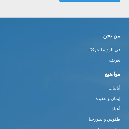
من نحن
في الرؤية الحركيّة
تعريف
مواضيع
أبائيات
إيمان و عقيدة
أعياد
طقوس و ليتورجيا