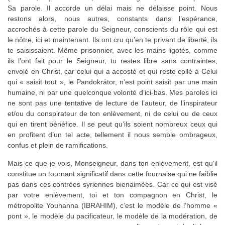
Sa parole. Il accorde un délai mais ne délaisse point. Nous
restons alors, nous autres, constants dans l’espérance,
accrochés à cette parole du Seigneur, conscients du rôle qui est
le nôtre, ici et maintenant. Ils ont cru qu’en te privant de liberté, ils
te saisissaient. Même prisonnier, avec les mains ligotés, comme
ils l’ont fait pour le Seigneur, tu restes libre sans contraintes,
envolé en Christ, car celui qui a accosté et qui reste collé à Celui
qui « saisit tout », le Pandokrátor, n’est point saisit par une main
humaine, ni par une quelconque volonté d’ici-bas. Mes paroles ici
ne sont pas une tentative de lecture de l’auteur, de l’inspirateur
et/ou du conspirateur de ton enlèvement, ni de celui ou de ceux
qui en tirent bénéfice. Il se peut qu’ils soient nombreux ceux qui
en profitent d’un tel acte, tellement il nous semble ombrageux,
confus et plein de ramifications.
Mais ce que je vois, Monseigneur, dans ton enlèvement, est qu’il
constitue un tournant significatif dans cette fournaise qui ne faiblie
pas dans ces contrées syriennes bienaimées. Car ce qui est visé
par votre enlèvement, toi et ton compagnon en Christ, le
métropolite Youhanna (IBRAHIM), c’est le modèle de l’homme «
pont », le modèle du pacificateur, le modèle de la modération, de