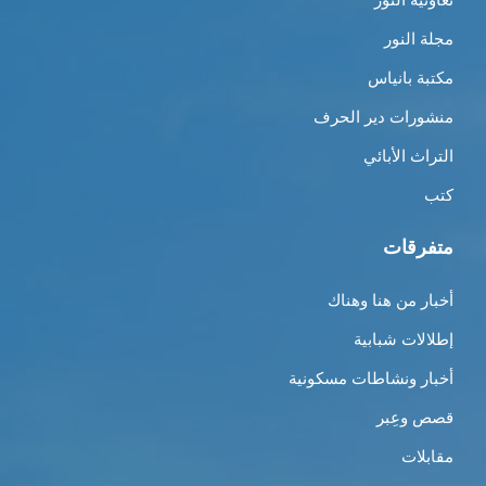
مجلة النور
مكتبة بانياس
منشورات دير الحرف
التراث الأبائي
كتب
متفرقات
أخبار من هنا وهناك
إطلالات شبابية
أخبار ونشاطات مسكونية
قصص وعِبر
مقابلات