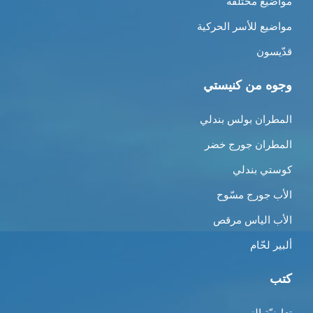
مواضيع مختلفة
مواضيع للأسر الحركية
قدّيسون
وجوه من كنيستي
المطران بولس بندلي
المطران جورج خضر
كوستي بندلي
الأب جورج مسّوح
الأب الياس مرقص
ألبير لحّام
كتب
تعاونيّة النور